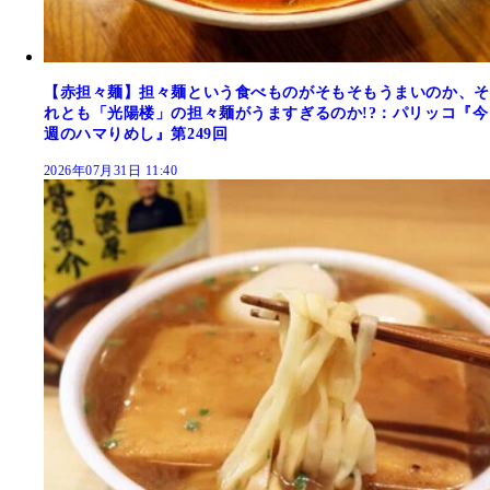
【赤担々麺】担々麺という食べものがそもそもうまいのか、そ
れとも「光陽楼」の担々麺がうますぎるのか!?：パリッコ『今
週のハマりめし』第249回
2026年07月31日 11:40