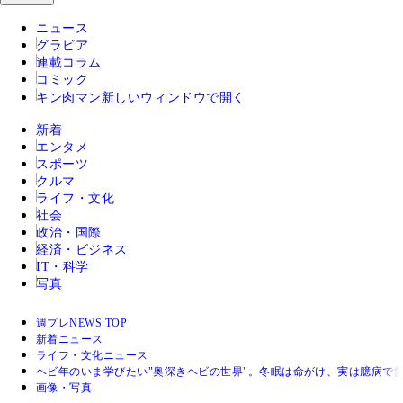
ニュース
グラビア
連載コラム
コミック
キン肉マン
新しいウィンドウで開く
新着
エンタメ
スポーツ
クルマ
ライフ・文化
社会
政治・国際
経済・ビジネス
IT・科学
写真
週プレNEWS TOP
新着ニュース
ライフ・文化ニュース
ヘビ年のいま学びたい"奥深きヘビの世界"。冬眠は命がけ、実は臆病で
画像・写真