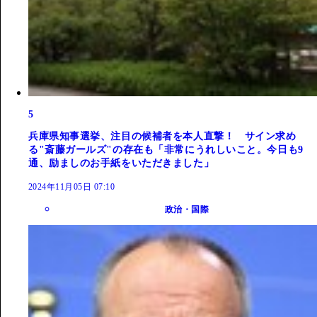
5
兵庫県知事選挙、注目の候補者を本人直撃！ サイン求め
る"斎藤ガールズ"の存在も「非常にうれしいこと。今日も9
通、励ましのお手紙をいただきました」
2024年11月05日 07:10
政治・国際