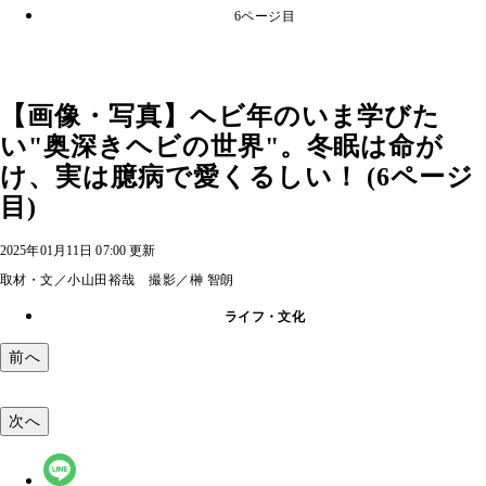
6ページ目
【画像・写真】ヘビ年のいま学びた
い"奥深きヘビの世界"。冬眠は命が
け、実は臆病で愛くるしい！ (6ページ
目)
2025年01月11日 07:00 更新
取材・文／小山田裕哉 撮影／榊 智朗
ライフ・文化
前へ
次へ