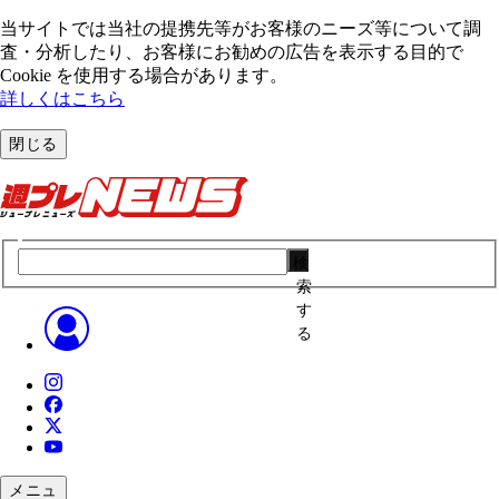
当サイトでは当社の提携先等がお客様のニーズ等について調
査・分析したり、お客様にお勧めの広告を表⽰する⽬的で
Cookie を使⽤する場合があります。
詳しくはこちら
閉じる
検
索
す
る
メニュ