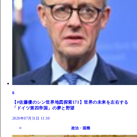
6
【#佐藤優のシン世界地図探索171】世界の未来を左右する
「ドイツ第四帝国」の夢と野望
2026年07月31日 11:30
政治・国際