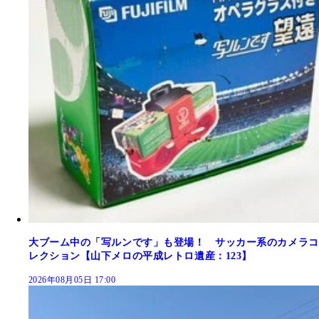
大ブーム中の「写ルンです」も登場！ サッカー系のカメラコ
レクション【山下メロの平成レトロ遺産：123】
2026年08月05日 17:00