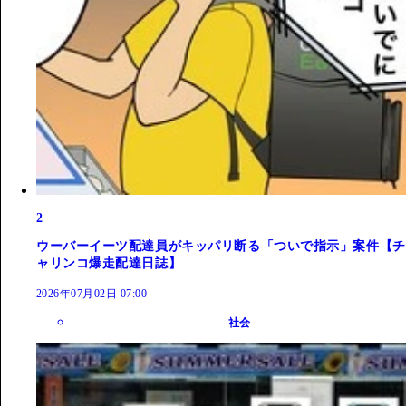
2
ウーバーイーツ配達員がキッパリ断る「ついで指示」案件【チ
ャリンコ爆走配達日誌】
2026年07月02日 07:00
社会