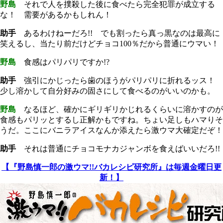
野島
それで人を撲殺した後に食べたら完全犯罪が成立する
な！ 需要があるかもしれん！
助手
あるわけねーだろ!! でも割ったら真っ黒なのは最高に
笑えるし、当たり前だけどチョコ100％だから普通にウマい！
野島
食感はパリパリですか!?
助手
強引にかじったら歯のほうがパリパリに折れるッス！
少し溶かして自分好みの固さにして食べるのがいいのかも。
野島
なるほど、確かにギリギリかじれるくらいに溶かすのが
食感もパリッとするし正解かもですね。ちょい足しもハマりそ
うだ。ここにバニラアイスなんか添えたら激ウマ大確定だぞ！
助手
それは普通にチョコモナカジャンボを食えばいいだろ!!
【『野島慎一郎の激ウマ!!バカレシピ研究所』は毎週金曜日更
新！】