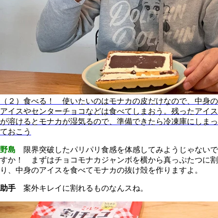
（２）食べる！ 使いたいのはモナカの皮だけなので、中身の
アイスやセンターチョコなどは食べてしまおう。残ったアイス
が溶けるとモナカが湿気るので、準備できたら冷凍庫にしまっ
ておこう
野島
限界突破したパリパリ食感を体感してみようじゃないで
すか！ まずはチョコモナカジャンボを横から真っぷたつに割
り、中身のアイスを食べてモナカの抜け殻を作りますよ。
助手
案外キレイに割れるものなんスね。