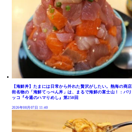
【海鮮丼】たまには日常から外れた贅沢がしたい。熱海の商店
街名物の「海鮮てっぺん丼」は、まるで海鮮の富士山！：パリ
ッコ『今週のハマりめし』第250回
2026年08月07日 11:40