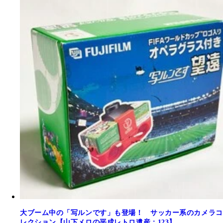
大ブーム中の「写ルンです」も登場！ サッカー系のカメラコ
レクション【山下メロの平成レトロ遺産：123】