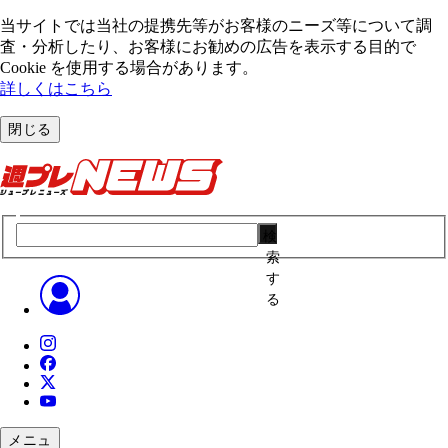
当サイトでは当社の提携先等がお客様のニーズ等について調
査・分析したり、お客様にお勧めの広告を表⽰する⽬的で
Cookie を使⽤する場合があります。
詳しくはこちら
閉じる
検
索
す
る
メニュ