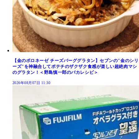
【金のボロネーゼ チーズバーググラタン】セブンの"金のシリ
ーズ"を神融合してポテチのザクザク食感が楽しい超絶肉マシ
のグラタン！＜野島慎一郎のバカレシピ＞
2026年08月07日 11:30