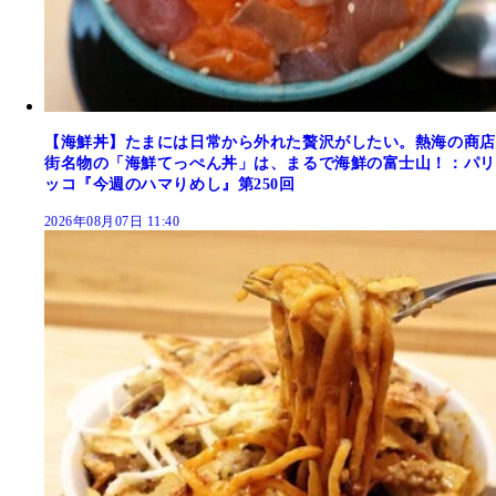
【海鮮丼】たまには日常から外れた贅沢がしたい。熱海の商店
街名物の「海鮮てっぺん丼」は、まるで海鮮の富士山！：パリ
ッコ『今週のハマりめし』第250回
2026年08月07日 11:40