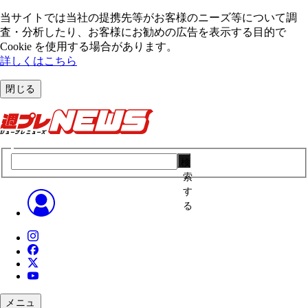
当サイトでは当社の提携先等がお客様のニーズ等について調
査・分析したり、お客様にお勧めの広告を表⽰する⽬的で
Cookie を使⽤する場合があります。
詳しくはこちら
閉じる
検
索
す
る
メニュ