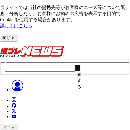
当サイトでは当社の提携先等がお客様のニーズ等について調
査・分析したり、お客様にお勧めの広告を表⽰する⽬的で
Cookie を使⽤する場合があります。
詳しくはこちら
閉じる
検
索
す
る
メニュ