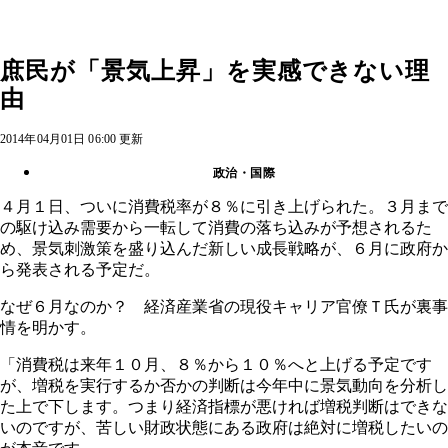
庶民が「景気上昇」を実感できない理
由
2014年04月01日 06:00 更新
政治・国際
４月１日、ついに消費税率が８％に引き上げられた。３月まで
の駆け込み需要から一転して消費の落ち込みが予想されるた
め、景気刺激策を盛り込んだ新しい成長戦略が、６月に政府か
ら発表される予定だ。
なぜ６月なのか？ 経済産業省の現役キャリア官僚Ｔ氏が裏事
情を明かす。
「消費税は来年１０月、８％から１０％へと上げる予定です
が、増税を実行するか否かの判断は今年中に景気動向を分析し
た上で下します。つまり経済指標が悪ければ増税判断はできな
いのですが、苦しい財政状態にある政府は絶対に増税したいの