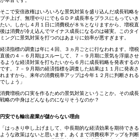
が本音です。
そこで安倍政権はいろいろな景気対策を盛り込んだ成長戦略を
ブチ上げ、無理やりにでもＧＤＰ成長率をプラスにもっていき
たい。しかし４月１日に消費税が８％となりますから、増税直
後は消費が冷え込んでマイナス成長になるのは確実。このタイ
ミングに景気対策を打つのはあまりに効率が悪すぎます。
経済指標の調査は年に４回、３ヵ月ごとに行なわれます。増税
直後の４－６月期はスルーして、７－９月期に景気を浮揚させ
るような経済対策を打ちたいから６月に成長戦略を発表するの
です。７－９月期の経済指標を調査した結果は１１月に発表さ
れますから、来年の消費税率アップは今年１２月に判断される
でしょう」
消費増税の口実を作るための景気対策ということか。その成長
戦略の中身はどんなものになりそうなのか？
円安でも輸出産業が儲からない理由
「はっきり申し上げまして、中長期的な経済効果を期待できる
ような政策はないと思います。あくまで消費税率アップを判断