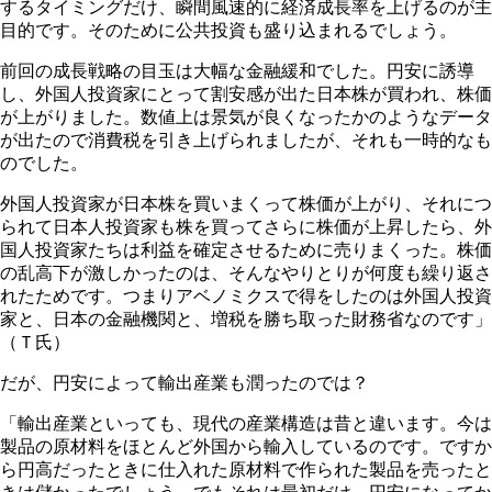
するタイミングだけ、瞬間風速的に経済成長率を上げるのが主
目的です。そのために公共投資も盛り込まれるでしょう。
前回の成長戦略の目玉は大幅な金融緩和でした。円安に誘導
し、外国人投資家にとって割安感が出た日本株が買われ、株価
が上がりました。数値上は景気が良くなったかのようなデータ
が出たので消費税を引き上げられましたが、それも一時的なも
のでした。
外国人投資家が日本株を買いまくって株価が上がり、それにつ
られて日本人投資家も株を買ってさらに株価が上昇したら、外
国人投資家たちは利益を確定させるために売りまくった。株価
の乱高下が激しかったのは、そんなやりとりが何度も繰り返さ
れたためです。つまりアベノミクスで得をしたのは外国人投資
家と、日本の金融機関と、増税を勝ち取った財務省なのです」
（Ｔ氏）
だが、円安によって輸出産業も潤ったのでは？
「輸出産業といっても、現代の産業構造は昔と違います。今は
製品の原材料をほとんど外国から輸入しているのです。ですか
ら円高だったときに仕入れた原材料で作られた製品を売ったと