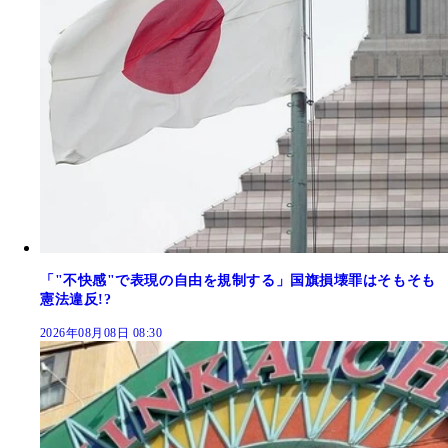
「"不快感"で表現の自由を規制する」国旗損壊罪はそもそも
憲法違反!?
2026年08月08日 08:30