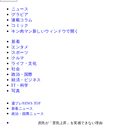
ニュース
グラビア
連載コラム
コミック
キン肉マン
新しいウィンドウで開く
新着
エンタメ
スポーツ
クルマ
ライフ・文化
社会
政治・国際
経済・ビジネス
IT・科学
写真
週プレNEWS TOP
新着ニュース
政治・国際ニュース
庶民が「景気上昇」を実感できない理由