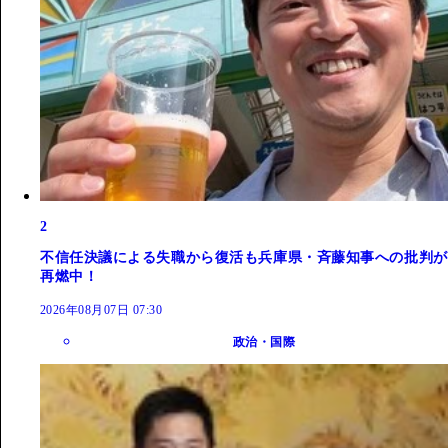
2
不信任決議による失職から復活も兵庫県・斉藤知事への批判が
再燃中！
2026年08月07日 07:30
政治・国際