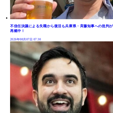
不信任決議による失職から復活も兵庫県・斉藤知事への批判が
再燃中！
2026年08月07日 07:30