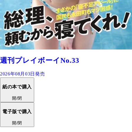
週刊プレイボーイNo.33
2026年08月03日発売
紙の本で購入
開/閉
電子版で購入
開/閉