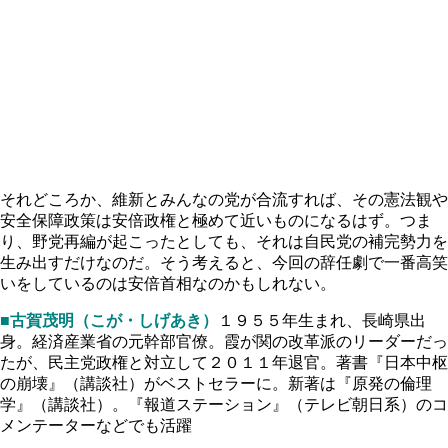
それどころか、維新とみんなの党が合流すれば、その憲法観や
安全保障政策は安倍政権と極めて近いものになるはず。つま
り、野党再編が起こったとしても、それは自民党の補完勢力を
生み出すだけなのだ。そう考えると、今回の辞任劇で一番高笑
いをしているのは安倍首相なのかもしれない。
■古賀茂明（こが・しげあき）
１９５５年生まれ、長崎県出
身。経済産業省の元幹部官僚。霞が関の改革派のリーダーだっ
たが、民主党政権と対立して２０１１年退官。著書『日本中枢
の崩壊』（講談社）がベストセラーに。新著は『原発の倫理
学』（講談社）。『報道ステーション』（テレビ朝日系）のコ
メンテーターなどでも活躍