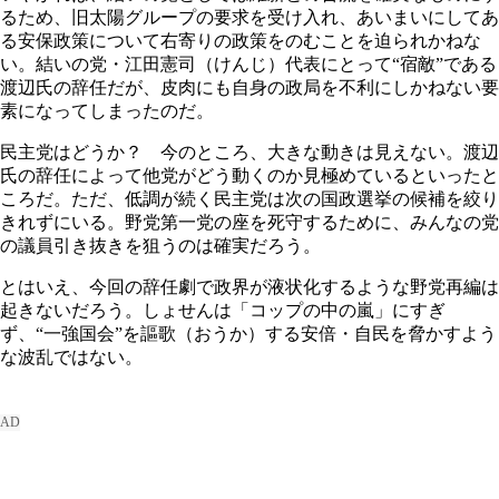
るため、旧太陽グループの要求を受け入れ、あいまいにしてあ
る安保政策について右寄りの政策をのむことを迫られかねな
い。結いの党・江田憲司（けんじ）代表にとって“宿敵”である
渡辺氏の辞任だが、皮肉にも自身の政局を不利にしかねない要
素になってしまったのだ。
民主党はどうか？ 今のところ、大きな動きは見えない。渡辺
氏の辞任によって他党がどう動くのか見極めているといったと
ころだ。ただ、低調が続く民主党は次の国政選挙の候補を絞り
きれずにいる。野党第一党の座を死守するために、みんなの党
の議員引き抜きを狙うのは確実だろう。
とはいえ、今回の辞任劇で政界が液状化するような野党再編は
起きないだろう。しょせんは「コップの中の嵐」にすぎ
ず、“一強国会”を謳歌（おうか）する安倍・自民を脅かすよう
な波乱ではない。