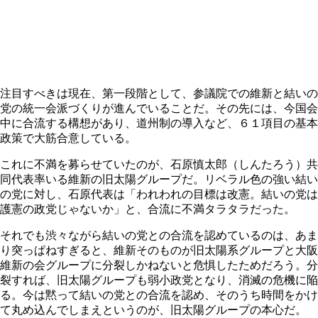
注目すべきは現在、第一段階として、参議院での維新と結いの
党の統一会派づくりが進んでいることだ。その先には、今国会
中に合流する構想があり、道州制の導入など、６１項目の基本
政策で大筋合意している。
これに不満を募らせていたのが、石原慎太郎（しんたろう）共
同代表率いる維新の旧太陽グループだ。リベラル色の強い結い
の党に対し、石原代表は「われわれの目標は改憲。結いの党は
護憲の政党じゃないか」と、合流に不満タラタラだった。
それでも渋々ながら結いの党との合流を認めているのは、あま
り突っぱねすぎると、維新そのものが旧太陽系グループと大阪
維新の会グループに分裂しかねないと危惧したためだろう。分
裂すれば、旧太陽グループも弱小政党となり、消滅の危機に陥
る。今は黙って結いの党との合流を認め、そのうち時間をかけ
て丸め込んでしまえというのが、旧太陽グループの本心だ。