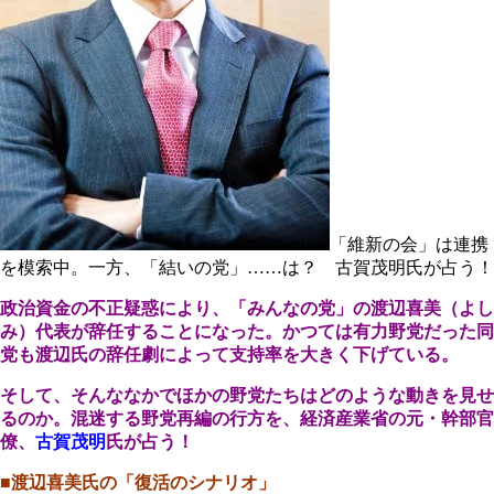
「維新の会」は連携
を模索中。一方、「結いの党」……は？ 古賀茂明氏が占う！
政治資金の不正疑惑により、「みんなの党」の
渡辺喜美（よし
み）代表
が辞任することになった。かつては有力野党だった同
党も渡辺氏の辞任劇によって支持率を大きく下げている。
そして、そんななかでほかの野党たちはどのような動きを見せ
るのか。混迷する野党再編の行方を、経済産業省の元・幹部官
僚、
古賀茂明
氏が占う！
■渡辺喜美氏の「復活のシナリオ」