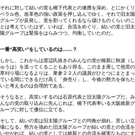
それに対して結いの党も橋下代表との連携を深め、とにかくリ
ベラル色、改革色の強い政策を押し込んでゆく。それで旧太陽
グループが反発し、党を割ってくれるなら儲けものくらいのこ
とは考えていたはず。いわば、合流をめぐり、結いの党と旧太
陽グループは緊張をはらみつつ、均衡していたのだ。
一番“高笑い”をしているのは……？
しかし、これからは渡辺氏抜きのみんなの党が維新に秋波（し
ゅうは）を送ってくることもあり得る。このまま座して他党の
草刈り場になるよりは、衆参２２人の議員がひとつにまとまっ
ている間にできるだけ高く「身売り」し、今後の勢力を保ちた
いと考えるのは合理的である。
そうなると、高笑いするのは石原代表と旧太陽グループだ。み
んなの党の取り込みに先んじれば、橋下代表率いる大阪維新グ
ループに対して優位に立てる。
そして、結いの党は旧太陽グループとの均衡が崩れ、苦しい立
場になる。勢力を強めた旧太陽グループが結いの党との合流を
いやがれば、結いの党としては維新との合流を確実なものにす