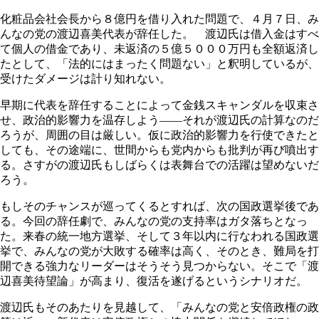
化粧品会社会長から８億円を借り入れた問題で、４月７日、み
んなの党の渡辺喜美代表が辞任した。 渡辺氏は借入金はすべ
て個人の借金であり、未返済の５億５０００万円も全額返済し
たとして、「法的にはまったく問題ない」と釈明しているが、
受けたダメージは計り知れない。
早期に代表を辞任することによって金銭スキャンダルを収束さ
せ、政治的影響力を温存しよう――それが渡辺氏の計算なのだ
ろうが、周囲の目は厳しい。仮に政治的影響力を行使できたと
しても、その途端に、世間からも党内からも批判が再び噴出す
る。さすがの渡辺氏もしばらくは表舞台での活躍は望めないだ
ろう。
もしそのチャンスが巡ってくるとすれば、次の国政選挙後であ
る。今回の辞任劇で、みんなの党の支持率はガタ落ちとなっ
た。来春の統一地方選挙、そして３年以内に行なわれる国政選
挙で、みんなの党が大敗する確率は高く、そのとき、難局を打
開できる強力なリーダーはそうそう見つからない。そこで「渡
辺喜美待望論」が高まり、復活を遂げるというシナリオだ。
渡辺氏もそのあたりを見越して、「みんなの党と安倍政権の政