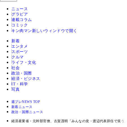
ニュース
グラビア
連載コラム
コミック
キン肉マン
新しいウィンドウで開く
新着
エンタメ
スポーツ
クルマ
ライフ・文化
社会
政治・国際
経済・ビジネス
IT・科学
写真
週プレNEWS TOP
新着ニュース
政治・国際ニュース
経済産業省・元幹部官僚、古賀茂明「みんなの党・渡辺代表辞任で笑う