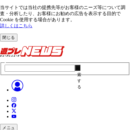
当サイトでは当社の提携先等がお客様のニーズ等について調
査・分析したり、お客様にお勧めの広告を表⽰する⽬的で
Cookie を使⽤する場合があります。
詳しくはこちら
閉じる
検
索
す
る
メニュ