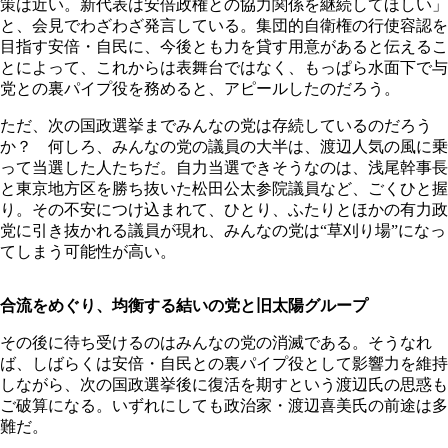
策は近い。新代表は安倍政権との協力関係を継続してほしい」
と、会見でわざわざ発言している。集団的自衛権の行使容認を
目指す安倍・自民に、今後とも力を貸す用意があると伝えるこ
とによって、これからは表舞台ではなく、もっぱら水面下で与
党との裏パイプ役を務めると、アピールしたのだろう。
ただ、次の国政選挙までみんなの党は存続しているのだろう
か？ 何しろ、みんなの党の議員の大半は、渡辺人気の風に乗
って当選した人たちだ。自力当選できそうなのは、浅尾幹事長
と東京地方区を勝ち抜いた松田公太参院議員など、ごくひと握
り。その不安につけ込まれて、ひとり、ふたりとほかの有力政
党に引き抜かれる議員が現れ、みんなの党は“草刈り場”になっ
てしまう可能性が高い。
合流をめぐり、均衡する結いの党と旧太陽グループ
その後に待ち受けるのはみんなの党の消滅である。そうなれ
ば、しばらくは安倍・自民との裏パイプ役として影響力を維持
しながら、次の国政選挙後に復活を期すという渡辺氏の思惑も
ご破算になる。いずれにしても政治家・渡辺喜美氏の前途は多
難だ。