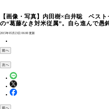
【画像・写真】内田樹×白井聡 ベス
の“葛藤なき対米従属”。自ら進んで愚
2015年05月23日 06:00 更新
前へ
次へ
前へ