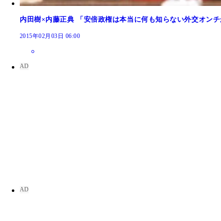
内田樹×内藤正典 「安倍政権は本当に何も知らない外交オン
2015年02月03日 06:00
「戦後日本は“葛藤”が生産的に機能した側面もあ
ベストセラー『永続敗戦論』の著者・白井氏は「国