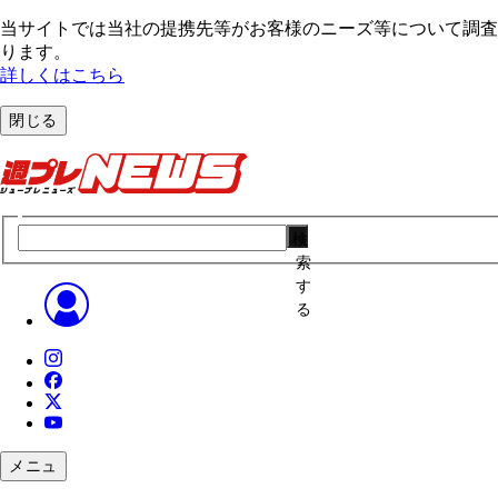
当サイトでは当社の提携先等がお客様のニーズ等について調査・
ります。
詳しくはこちら
閉じる
検
索
す
る
メニュ