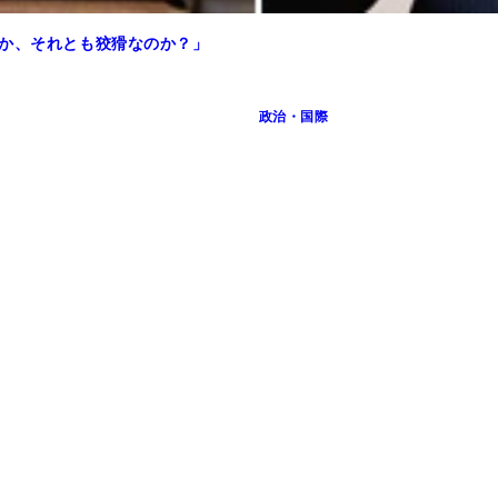
チか、それとも狡猾なのか？」
政治・国際
った」と語る内田氏
民に呆れ果てている」と怒りを露（あらわ）にする