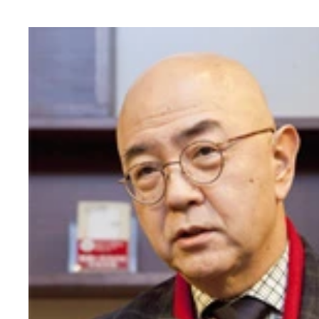
対談本『日本戦後史論』が話題の、思想家・内田樹
対談本『日本戦後史論』が話題の、思想家・内田樹