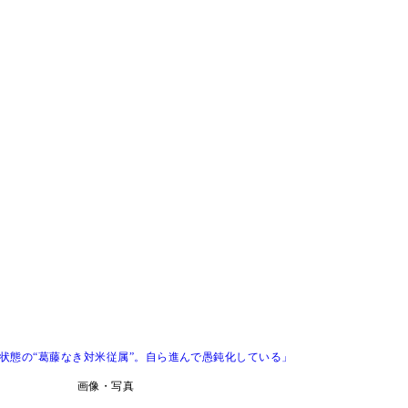
状態の“葛藤なき対米従属”。自ら進んで愚鈍化している」
画像・写真