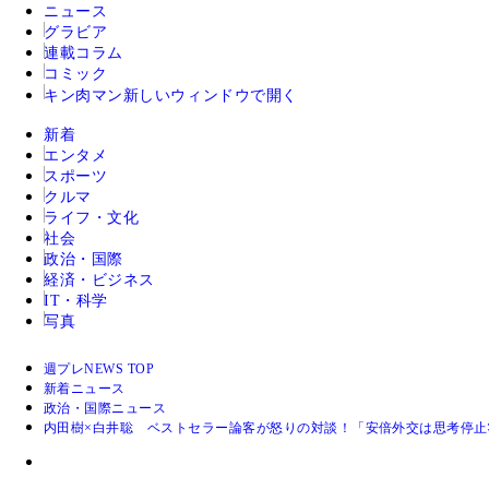
ニュース
グラビア
連載コラム
コミック
キン肉マン
新しいウィンドウで開く
新着
エンタメ
スポーツ
クルマ
ライフ・文化
社会
政治・国際
経済・ビジネス
IT・科学
写真
週プレNEWS TOP
新着ニュース
政治・国際ニュース
内田樹×白井聡 ベストセラー論客が怒りの対談！「安倍外交は思考停止