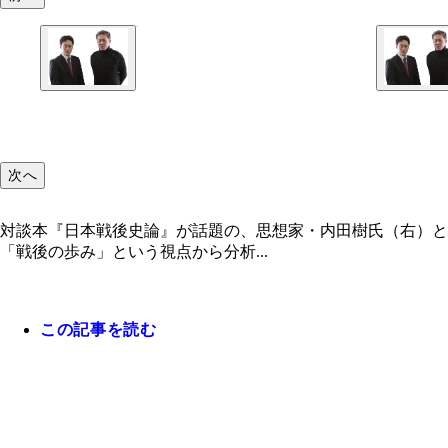
次へ
対談本『日本戦後史論』が話題の、思想家・内田樹氏（右）と
「戦後の歩み」という視点から分析...
この記事を読む