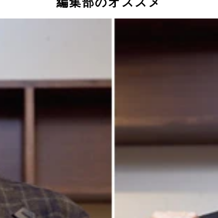
編集部のオススメ
氏（右）と注目の若手論客・白井聡氏
氏（右）と注目の若手論客・白井聡氏