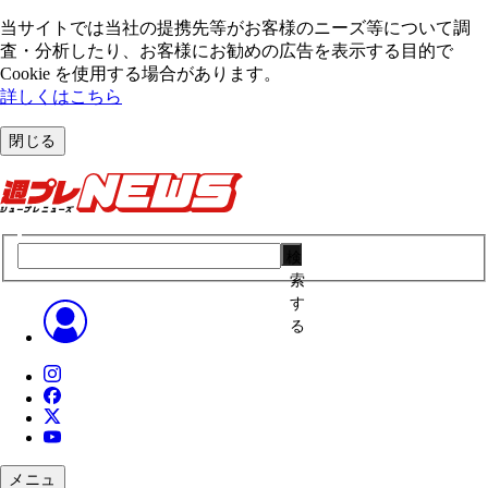
当サイトでは当社の提携先等がお客様のニーズ等について調
査・分析したり、お客様にお勧めの広告を表⽰する⽬的で
Cookie を使⽤する場合があります。
詳しくはこちら
閉じる
検
索
す
る
メニュ