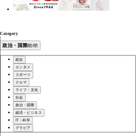
Category
政治・国際
開/閉
総合
エンタメ
スポーツ
クルマ
ライフ・文化
社会
政治・国際
経済・ビジネス
IT・科学
グラビア