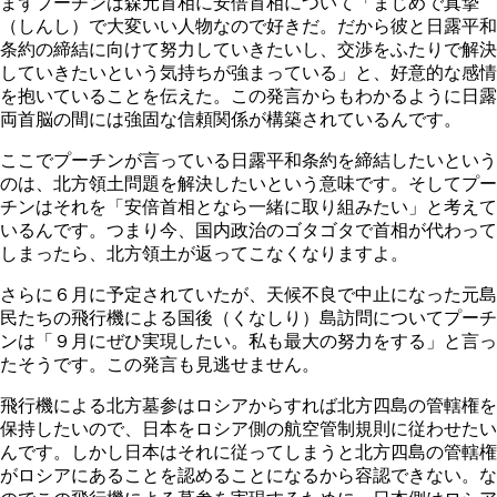
まずプーチンは森元首相に安倍首相について「まじめで真摯
（しんし）で大変いい人物なので好きだ。だから彼と日露平和
条約の締結に向けて努力していきたいし、交渉をふたりで解決
していきたいという気持ちが強まっている」と、好意的な感情
を抱いていることを伝えた。この発言からもわかるように日露
両首脳の間には強固な信頼関係が構築されているんです。
ここでプーチンが言っている日露平和条約を締結したいという
のは、北方領土問題を解決したいという意味です。そしてプー
チンはそれを「安倍首相となら一緒に取り組みたい」と考えて
いるんです。つまり今、国内政治のゴタゴタで首相が代わって
しまったら、北方領土が返ってこなくなりますよ。
さらに６月に予定されていたが、天候不良で中止になった元島
民たちの飛行機による国後（くなしり）島訪問についてプーチ
ンは「９月にぜひ実現したい。私も最大の努力をする」と言っ
たそうです。この発言も見逃せません。
飛行機による北方墓参はロシアからすれば北方四島の管轄権を
保持したいので、日本をロシア側の航空管制規則に従わせたい
んです。しかし日本はそれに従ってしまうと北方四島の管轄権
がロシアにあることを認めることになるから容認できない。な