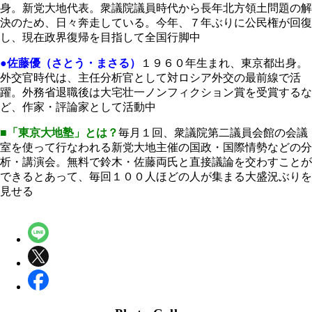
身。新党大地代表。衆議院議員時代から長年北方領土問題の解
決のため、日々奔走している。今年、７年ぶりに公民権が回復
し、現在政界復帰を目指して全国行脚中
●佐藤優（さとう・まさる）
１９６０年生まれ、東京都出身。
外交官時代は、主任分析官として対ロシア外交の最前線で活
躍。外務省退職後は大宅壮一ノンフィクション賞を受賞するな
ど、作家・評論家として活動中
■「東京大地塾」とは？
毎月１回、衆議院第二議員会館の会議
室を使って行なわれる新党大地主催の国政・国際情勢などの分
析・講演会。無料で鈴木・佐藤両氏と直接議論を交わすことが
できるとあって、毎回１００人ほどの人が集まる大盛況ぶりを
見せる