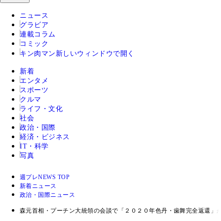
ニュース
グラビア
連載コラム
コミック
キン肉マン
新しいウィンドウで開く
新着
エンタメ
スポーツ
クルマ
ライフ・文化
社会
政治・国際
経済・ビジネス
IT・科学
写真
週プレNEWS TOP
新着ニュース
政治・国際ニュース
森元首相・プーチン大統領の会談で「２０２０年色丹・歯舞完全返還」