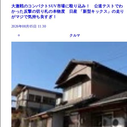
大激戦のコンパクトSUV市場に殴り込み！ 公道テストでわ
かった反撃の切り札の本物度 日産 「新型キックス」の走り
がマジで気持ち良すぎ！
2026年08月05日 11:30
クルマ