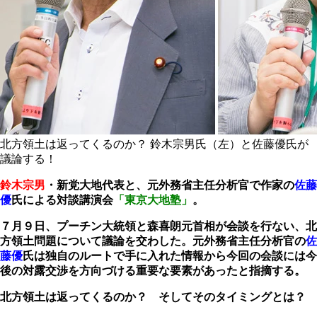
北方領土は返ってくるのか？ 鈴木宗男氏（左）と佐藤優氏が
議論する！
鈴木宗男
・新党大地代表と、元外務省主任分析官で作家の
佐藤
優
氏による対談講演会
「東京大地塾」
。
７月９日、プーチン大統領と森喜朗元首相が会談を行ない、北
方領土問題について議論を交わした。元外務省主任分析官の
佐
藤優
氏は独自のルートで手に入れた情報から今回の会談には今
後の対露交渉を方向づける重要な要素があったと指摘する。
北方領土は返ってくるのか？ そしてそのタイミングとは？