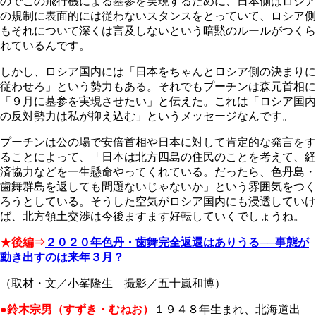
のでこの飛行機による墓参を実現するために、日本側はロシア
の規制に表面的には従わないスタンスをとっていて、ロシア側
もそれについて深くは言及しないという暗黙のルールがつくら
れているんです。
しかし、ロシア国内には「日本をちゃんとロシア側の決まりに
従わせろ」という勢力もある。それでもプーチンは森元首相に
「９月に墓参を実現させたい」と伝えた。これは「ロシア国内
の反対勢力は私が抑え込む」というメッセージなんです。
プーチンは公の場で安倍首相や日本に対して肯定的な発言をす
ることによって、「日本は北方四島の住民のことを考えて、経
済協力などを一生懸命やってくれている。だったら、色丹島・
歯舞群島を返しても問題ないじゃないか」という雰囲気をつく
ろうとしている。そうした空気がロシア国内にも浸透していけ
ば、北方領土交渉は今後ますます好転していくでしょうね。
★後編⇒
２０２０年色丹・歯舞完全返還はありうる──事態が
動き出すのは来年３月？
（取材・文／小峯隆生 撮影／五十嵐和博）
●鈴木宗男（すずき・むねお）
１９４８年生まれ、北海道出