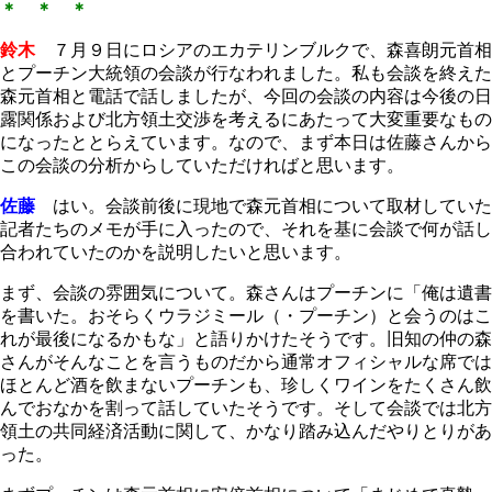
＊ ＊ ＊
鈴木
７月９日にロシアのエカテリンブルクで、森喜朗元首相
とプーチン大統領の会談が行なわれました。私も会談を終えた
森元首相と電話で話しましたが、今回の会談の内容は今後の日
露関係および北方領土交渉を考えるにあたって大変重要なもの
になったととらえています。なので、まず本日は佐藤さんから
この会談の分析からしていただければと思います。
佐藤
はい。会談前後に現地で森元首相について取材していた
記者たちのメモが手に入ったので、それを基に会談で何が話し
合われていたのかを説明したいと思います。
まず、会談の雰囲気について。森さんはプーチンに「俺は遺書
を書いた。おそらくウラジミール（・プーチン）と会うのはこ
れが最後になるかもな」と語りかけたそうです。旧知の仲の森
さんがそんなことを言うものだから通常オフィシャルな席では
ほとんど酒を飲まないプーチンも、珍しくワインをたくさん飲
んでおなかを割って話していたそうです。そして会談では北方
領土の共同経済活動に関して、かなり踏み込んだやりとりがあ
った。