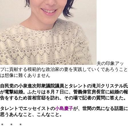
夫の印象アッ
プに貢献する模範的な政治家の妻を実践していくであろうこと
は想像に難くありません
自民党の小泉進次郎衆議院議員とタレントの滝川クリステル氏
が電撃結婚。ふたりは８月７日に、菅義偉官房長官に結婚の報
告をするため首相官邸を訪れ、その場で記者の質問に答えた。
タレントでエッセイストの
小島慶子
が、世間の気になる話題に
思うあんなこと、こんなこと。
＊ ＊ ＊