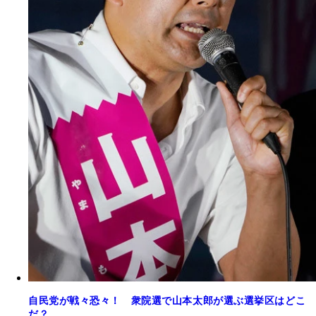
自民党が戦々恐々！ 衆院選で山本太郎が選ぶ選挙区はどこ
だ？