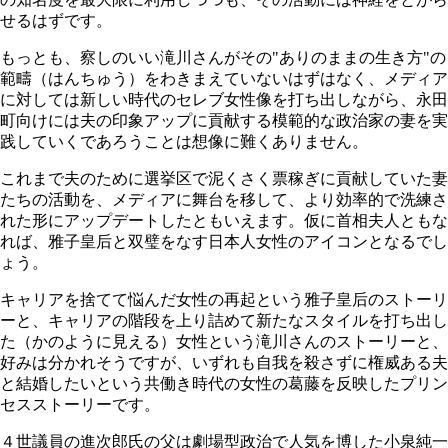
せるはずです。
もっとも、察しのいい滝川さんがその"ありのままの生き方"の
範疇（はんちゅう）をわきまえていないはずはなく、メディア
に対しては新しい時代のセレブ女性像を打ち出しながら、永田
町向けには夫の印象アップに貢献する模範的な政治家の妻を実
践していくであろうことは想像に難くありません。
これまで夫のために選挙区で泥くさく票稼ぎに貢献していた妻
たちの活動を、メディアに舞台を移して、より効率的で洗練さ
れた形にアップデートしたともいえます。仮に首相夫人ともな
れば、雅子皇后と双璧をなす日本人女性のアイコンとなるでし
ょう。
キャリアを捨てて悩んだ女性の再起という雅子皇后のストーリ
ーと、キャリアの階段を上り詰めて新たなスタイルを打ち出し
た（かのように見える）女性という滝川さんのストーリーと、
好みは分かれそうですが、いずれも自我を殺さずに権威ある夫
と結婚したいという共働き時代の女性の葛藤を反映したプリン
セスストーリーです。
４世議員の進次郎氏の父は劇場型政治で人気を博した小泉純一