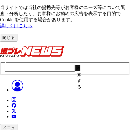
当サイトでは当社の提携先等がお客様のニーズ等について調
査・分析したり、お客様にお勧めの広告を表⽰する⽬的で
Cookie を使⽤する場合があります。
詳しくはこちら
閉じる
検
索
す
る
メニュ