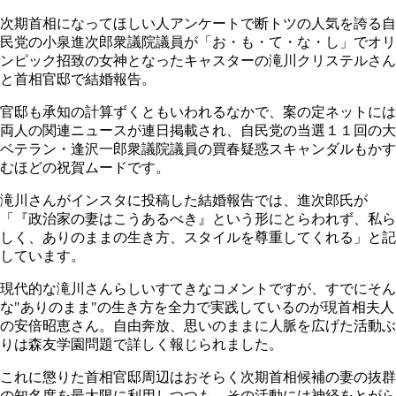
次期首相になってほしい人アンケートで断トツの人気を誇る自
民党の小泉進次郎衆議院議員が「お・も・て・な・し」でオリ
ンピック招致の女神となったキャスターの滝川クリステルさん
と首相官邸で結婚報告。
官邸も承知の計算ずくともいわれるなかで、案の定ネットには
両人の関連ニュースが連日掲載され、自民党の当選１１回の大
ベテラン・逢沢一郎衆議院議員の買春疑惑スキャンダルもかす
むほどの祝賀ムードです。
滝川さんがインスタに投稿した結婚報告では、進次郎氏が
「『政治家の妻はこうあるべき』という形にとらわれず、私ら
しく、ありのままの生き方、スタイルを尊重してくれる」と記
しています。
現代的な滝川さんらしいすてきなコメントですが、すでにそん
な"ありのまま"の生き方を全力で実践しているのが現首相夫人
の安倍昭恵さん。自由奔放、思いのままに人脈を広げた活動ぶ
りは森友学園問題で詳しく報じられました。
これに懲りた首相官邸周辺はおそらく次期首相候補の妻の抜群
の知名度を最大限に利用しつつも、その活動には神経をとがら