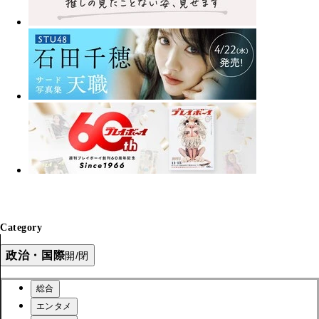
Category
政治・国際
開/閉
総合
エンタメ