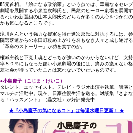
郎元首相。「絵になる政治家」という点では、華麗なるセレブ
劇場を展開する小泉進次郎氏と、民衆のヒーロー劇場を展開す
るれいわ新選組の山本太郎氏のどちらが多くの人心をつかむの
かも気になるところです。
滝川さんという強力な援軍を得た進次郎氏に対抗するには、参
院選落選からの永田町攻め上がりを名もなき人々と成し遂げる
「革命のストーリー」が功を奏すのか。
権威主義と下克上魂とどっちが強いのかわからないけど、支持
率８０％にもなった熱い小泉劇場の後には、痛みの癒えない格
差社会が待っていたことは忘れないでいたいものです。
●小島慶子（こじま・けいこ）
タレント、エッセイスト。テレビ・ラジオ出演や執筆、講演と
マルチに活動中。現在、日豪往復生活を送る。対談集『さよな
ら！ハラスメント』（晶文社）が好評発売中
★『小島慶子の気になるコト』は毎週水曜日更新！ ★