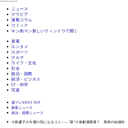
ニュース
グラビア
連載コラム
コミック
キン肉マン
新しいウィンドウで開く
新着
エンタメ
スポーツ
クルマ
ライフ・文化
社会
政治・国際
経済・ビジネス
IT・科学
写真
週プレNEWS TOP
新着ニュース
政治・国際ニュース
小島慶子の今週の気になるコト――"新"小泉劇場開幕？ 異例の結婚報