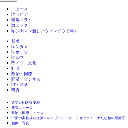
ニュース
グラビア
連載コラム
コミック
キン肉マン
新しいウィンドウで開く
新着
エンタメ
スポーツ
クルマ
ライフ・文化
社会
政治・国際
経済・ビジネス
IT・科学
写真
週プレNEWS TOP
新着ニュース
政治・国際ニュース
中国の実験成功は第２のスプートニク・ショック！ 新たな核の運搬手
画像・写真