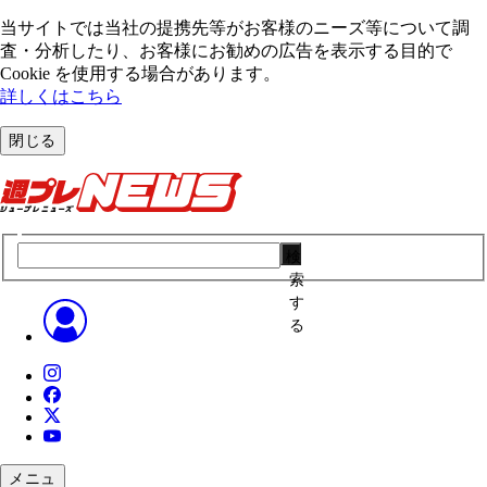
当サイトでは当社の提携先等がお客様のニーズ等について調
査・分析したり、お客様にお勧めの広告を表⽰する⽬的で
Cookie を使⽤する場合があります。
詳しくはこちら
閉じる
検
索
す
る
メニュ