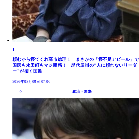
1
頼むから寝てくれ高市総理！ まさかの「寝不足アピール」で
国民も永田町もマジ困惑！ 歴代屈指の"人に頼れないリーダ
ー"が招く国難
2026年08月09日 07:00
政治・国際