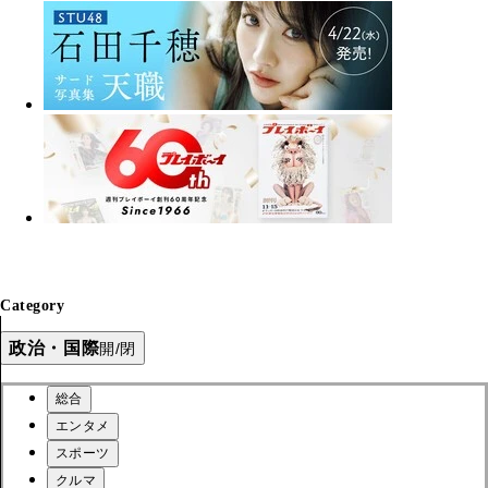
Category
政治・国際
開/閉
総合
エンタメ
スポーツ
クルマ