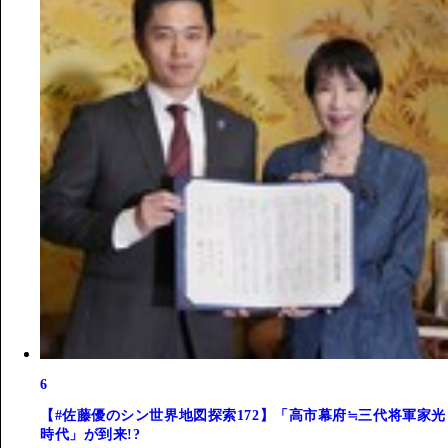
6
【#佐藤優のシン世界地図探索172】「高市幕府≒三代将軍家光
時代」が到来!?