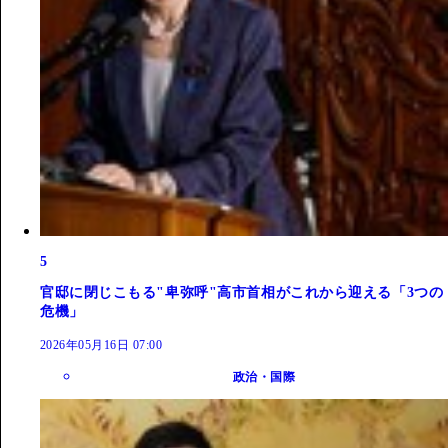
5
官邸に閉じこもる"卑弥呼"高市首相がこれから迎える「3つの
危機」
2026年05月16日 07:00
政治・国際