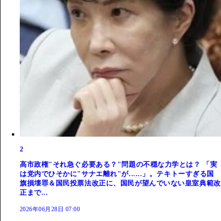
2
高市政権"それ急ぐ必要ある？"問題の不穏な力学とは？ 「実
は党内でひそかに"サナエ離れ"が......」。テキトーすぎる国
旗損壊罪＆国民投票法改正に、国民が望んでいない皇室典範改
正まで...
2026年06月28日 07:00