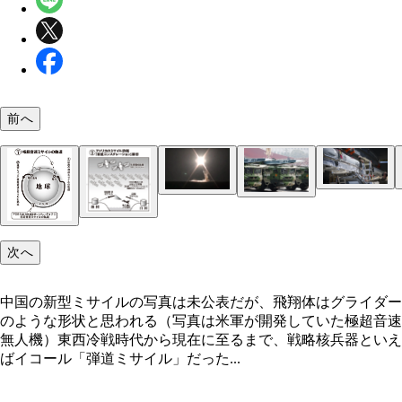
前へ
米軍も極超音速兵器の開発・実験を進めているが、
中国の新型ミサイルの写真は未公表だが、飛翔体は
からは後れを取っている。写真は爆撃機から発射す
イダーのような形状と思われる（写真は米軍が開発
ロシアは潜水艦から発射する巡航ミサイルタイプの
イプの「ＡＧＭ－１８３Ａ」（今年４月に発射実験
いた極超音速無人機）
中国はすでにマッハ５～１０の極超音速滑空ミサイ
音速兵器を来年にも配備すると発表している（写真
敗）
Ｆ－１７を配備済みとされる。２０１９年の軍事パ
年の発射実験時のもの）
次へ
ドで初披露され、「空母キラー」とも呼ばれる
中国の新型ミサイルの写真は未公表だが、飛翔体はグライダー
のような形状と思われる（写真は米軍が開発していた極超音速
無人機）東西冷戦時代から現在に至るまで、戦略核兵器といえ
この構想の中核をなすのは、比較的低高度を飛ぶ多
ばイコール「弾道ミサイル」だった...
小型衛星。これらが地球の各エリアを監視し、早期
衛星や無人機の情報と共に集約・分析・共有され、
発射後、いったん上昇してから巡航ミサイルのよう
をもとに迎撃ミサイルが発射される