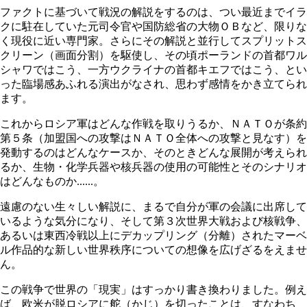
ファクトに基づいて戦況の解説をするのは、つい最近までイラ
クに駐在していた元司令官や国防総省の大物ＯＢなど、限りな
く現役に近い専門家。さらにその解説と並行してスプリットス
クリーン（画面分割）を駆使し、その頃ポーランドの首都ワル
シャワではこう、一方ウクライナの首都キエフではこう、とい
った臨場感あふれる演出がなされ、思わず感情をかき立てられ
ます。
これからロシア軍はどんな作戦を取りうるか、ＮＡＴＯが条約
第５条（加盟国への攻撃はＮＡＴＯ全体への攻撃と見なす）を
発動するのはどんなケースか、そのときどんな展開が考えられ
るか、生物・化学兵器や核兵器の使用の可能性とそのシナリオ
はどんなものか......。
遠慮のない生々しい解説に、まるで自分が軍の会議に出席して
いるような気分になり、そして第３次世界大戦および核戦争、
あるいは東西冷戦以上にデカップリング（分離）されたマーベ
ル作品的な新しい世界秩序についての想像を広げざるをえませ
ん。
この戦争で世界の「現実」はすっかり書き換わりました。例え
ば、欧米が脱ロシアに舵（かじ）を切ったことは、すなわち