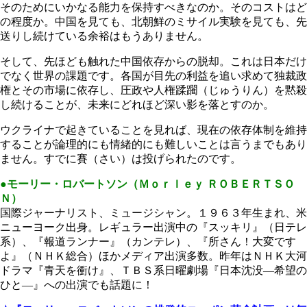
そのためにいかなる能力を保持すべきなのか。そのコストはど
の程度か。中国を見ても、北朝鮮のミサイル実験を見ても、先
送りし続けている余裕はもうありません。
そして、先ほども触れた中国依存からの脱却。これは日本だけ
でなく世界の課題です。各国が目先の利益を追い求めて独裁政
権とその市場に依存し、圧政や人権蹂躙（じゅうりん）を黙殺
し続けることが、未来にどれほど深い影を落とすのか。
ウクライナで起きていることを見れば、現在の依存体制を維持
することが論理的にも情緒的にも難しいことは言うまでもあり
ません。すでに賽（さい）は投げられたのです。
●モーリー・ロバートソン（Ｍｏｒｌｅｙ ＲＯＢＥＲＴＳＯ
Ｎ）
国際ジャーナリスト、ミュージシャン。１９６３年生まれ、米
ニューヨーク出身。レギュラー出演中の『スッキリ』（日テレ
系）、『報道ランナー』（カンテレ）、『所さん！大変です
よ』（ＮＨＫ総合）ほかメディア出演多数。昨年はＮＨＫ大河
ドラマ『青天を衝け』、ＴＢＳ系日曜劇場『日本沈没―希望の
ひと―』への出演でも話題に！