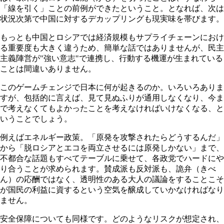
「線を引く」ことの前例ができたということ。となれば、次は
状況次第で中国に対するデカップリングも現実味を帯びます。
もっとも中国とロシアでは経済規模もサプライチェーンにおけ
る重要度も大きく違うため、簡単な話ではありませんが、民主
主義陣営が"強い意志"で連携し、行動する機運が生まれている
ことは間違いありません。
このゲームチェンジで日本に何が起きるのか。いろいろありま
すが、包括的に言えば、見て見ぬふりが通用しなくなり、今ま
で考えなくてもよかったことを考えなければいけなくなる、と
いうことでしょう。
例えばエネルギー政策。「原発を攻撃されたらどうするんだ」
から「脱ロシアとエコを両立させるには原発しかない」まで、
不都合な話題もすべてテーブルに乗せて、各政党でハードにや
り合うことが求められます。賛成派も反対派も、詭弁（きべ
ん）の応酬ではなく、透明性のある大人の議論をすることこそ
が国民の利益に資するという空気を醸成していかなければなり
ません。
安全保障についても同様です。どのようなリスクが想定され、