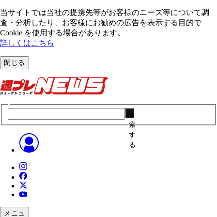
当サイトでは当社の提携先等がお客様のニーズ等について調
査・分析したり、お客様にお勧めの広告を表⽰する⽬的で
Cookie を使⽤する場合があります。
詳しくはこちら
閉じる
検
索
す
る
メニュ