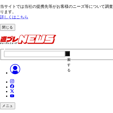
当サイトでは当社の提携先等がお客様のニーズ等について調査・
ります。
詳しくはこちら
閉じる
検
索
す
る
メニュ