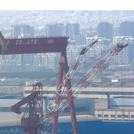
ヵ所が満潮時でも海面上に出ている（写真／国土交通省）
00㎞離れた東西4.5㎞、南北1.7㎞の「卓礁」（写真／国土交
鳥島は空自や海自にとってカバーが難しい洋上の孤島で、多くの