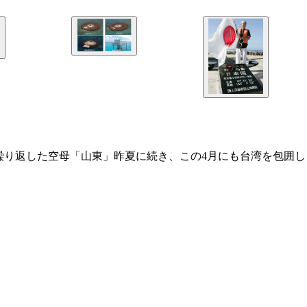
繰り返した空母「山東」昨夏に続き、この4月にも台湾を包囲し
できるとされている
衛の駆逐艦に給油を行なった
の発着艦を繰り返した空母「山東」