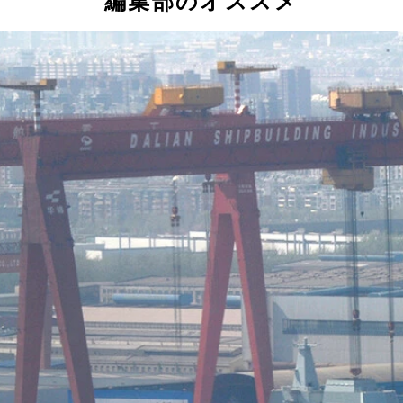
編集部のオススメ
基盤、そして2020年から運用が開始された観測拠点施設の4
東京から1700㎞、小笠原諸島・父島から900㎞、硫黄島から7
艦隊は航行を続け、日本のEEZをかすめるように移動。沖ノ