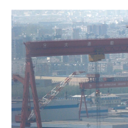
コンクリートで保全された東小島と北小島、観測所
社会の授業で「日本最南端地点」として習う沖ノ鳥島は
台湾周辺での演習を終えた後も「山東」率いる空母