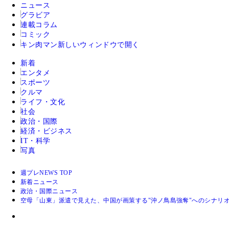
ニュース
グラビア
連載コラム
コミック
キン肉マン
新しいウィンドウで開く
新着
エンタメ
スポーツ
クルマ
ライフ・文化
社会
政治・国際
経済・ビジネス
IT・科学
写真
週プレNEWS TOP
新着ニュース
政治・国際ニュース
空母「山東」派遣で見えた、中国が画策する"沖ノ鳥島強奪"へのシナリ