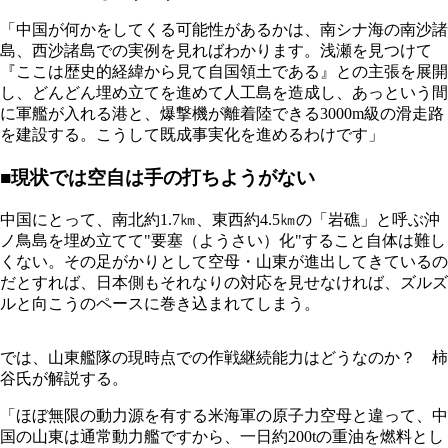
「中国が何かをしてくる可能性があるかは、南シナ海の南沙諸
島、西沙諸島での実例を見ればわかります。浅瀬を見つけて
『ここは歴史的経緯から見て自国領土である』との主張を展開
し、どんどん埋め立てを進めて人工島を造成し、あっという間
に軍艦が入れる港と、爆撃機が離着陸できる3000m級の滑走路
を建設する。こうして既成事実化を進めるわけです」
■現状では空自は手の打ちようがない
中国にとって、南北約1.7㎞、東西約4.5㎞の「岩礁」と呼ぶ沖
ノ鳥島を埋め立てて"要塞（ようさい）化"すること自体は難し
くない。その足がかりとして空母・山東が進出してきているの
だとすれば、日本側もそれなりの対応を見せなければ、ズルズ
ルと向こうのペースに巻き込まれてしまう。
では、山東艦隊の現時点での作戦継続能力はどうなのか？ 柿
谷氏が解説する。
「ほぼ無限の動力源を有する米海軍の原子力空母と違って、中
国の山東は通常動力艦ですから、一日約200tの重油を燃料とし