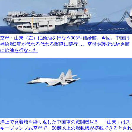
空母・山東（左）に給油を行なう903型補給艦。今回、中国は
補給艦3隻が代わる代わる艦隊に随行し、空母や護衛の駆逐艦
に給油を行なった
洋上で発着艦を繰り返した中国軍の戦闘機J-15。「山東」はス
キージャンプ式空母で、50機以上の艦載機が搭載できるとされ