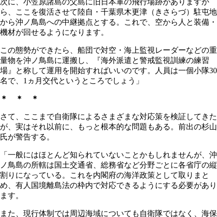
次に、小笠原諸島の父島に旧日本軍の飛行場跡がありますか
ら、ここを復活させて陸自・千葉県木更津（きさらづ）駐屯地
から沖ノ鳥島への中継拠点とする。これで、空から人と装備・
機材が回せるようになります。
この態勢ができたら、船団で対空・海上監視レーダーなどの重
量物を沖ノ鳥島に運搬し、『海外派遣と警戒監視訓練の練習
場』と称して運用を開始すればいいのです。人員は一個小隊30
名で、1ヵ月交代というところでしょう」
＊ ＊ ＊
さて、ここまで自衛隊によるさまざまな対応策を検証してきた
が、実はそれ以前に、もっと根本的な問題もある。前出の杉山
氏が警告する。
「一般にはほとんど知られていないことかもしれませんが、沖
ノ鳥島の所轄は国土交通省、総務省など分野ごとに各省庁の縦
割りになっている。これを内閣府の海洋政策として取りまと
め、有人国境離島法の枠内で対応できるようにする必要があり
ます。
また、現行体制では周辺海域についても自衛隊ではなく、海保