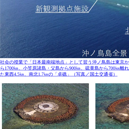
社会の授業で「日本最南端地点」として習う沖ノ鳥島は東京か
ら1700㎞、小笠原諸島・父島から900㎞、硫黄島から700㎞離れ
た東西4.5㎞、南北1.7㎞の「卓礁」（写真／国土交通省）