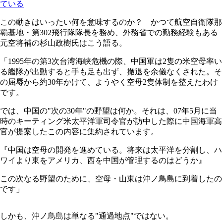
ている
この動きはいったい何を意味するのか？ かつて航空自衛隊那
覇基地・第302飛行隊隊長を務め、外務省での勤務経験もある
元空将補の杉山政樹氏はこう語る。
「1995年の第3次台湾海峡危機の際、中国軍は2隻の米空母率い
る艦隊が出動すると手も足も出ず、撤退を余儀なくされた。そ
の屈辱から約30年かけて、ようやく空母2隻体制を整えたわけ
です。
では、中国の"次の30年"の野望は何か。それは、07年5月に当
時のキーティング米太平洋軍司令官が訪中した際に中国海軍高
官が提案したこの内容に集約されています。
『中国は空母の開発を進めている。将来は太平洋を分割し、ハ
ワイより東をアメリカ、西を中国が管理するのはどうか』
この次なる野望のために、空母・山東は沖ノ鳥島に到着したの
です」
しかも、沖ノ鳥島は単なる"通過地点"ではない。