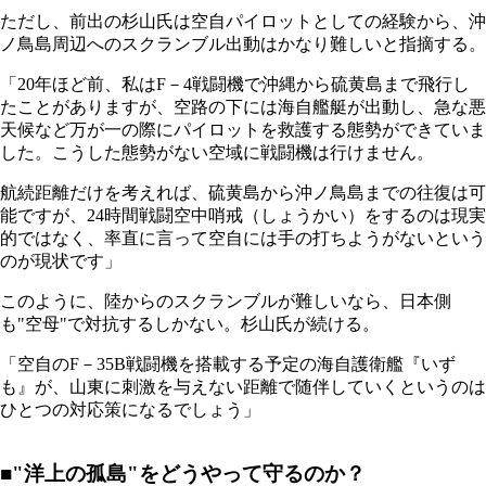
ただし、前出の杉山氏は空自パイロットとしての経験から、沖
ノ鳥島周辺へのスクランブル出動はかなり難しいと指摘する。
「20年ほど前、私はF－4戦闘機で沖縄から硫黄島まで飛行し
たことがありますが、空路の下には海自艦艇が出動し、急な悪
天候など万が一の際にパイロットを救護する態勢ができていま
した。こうした態勢がない空域に戦闘機は行けません。
航続距離だけを考えれば、硫黄島から沖ノ鳥島までの往復は可
能ですが、24時間戦闘空中哨戒（しょうかい）をするのは現実
的ではなく、率直に言って空自には手の打ちようがないという
のが現状です」
このように、陸からのスクランブルが難しいなら、日本側
も"空母"で対抗するしかない。杉山氏が続ける。
「空自のF－35B戦闘機を搭載する予定の海自護衛艦『いず
も』が、山東に刺激を与えない距離で随伴していくというのは
ひとつの対応策になるでしょう」
■"洋上の孤島"をどうやって守るのか？