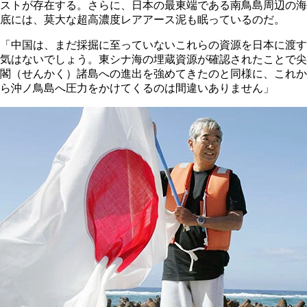
ストが存在する。さらに、日本の最東端である南鳥島周辺の海
底には、莫大な超高濃度レアアース泥も眠っているのだ。
「中国は、まだ採掘に至っていないこれらの資源を日本に渡す
気はないでしょう。東シナ海の埋蔵資源が確認されたことで尖
閣（せんかく）諸島への進出を強めてきたのと同様に、これか
ら沖ノ鳥島へ圧力をかけてくるのは間違いありません」