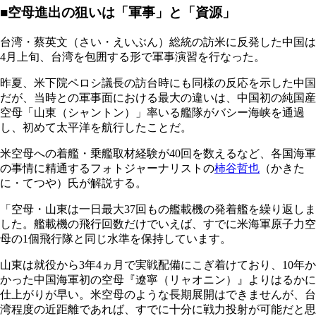
■空母進出の狙いは「軍事」と「資源」
台湾・蔡英文（さい・えいぶん）総統の訪米に反発した中国は
4月上旬、台湾を包囲する形で軍事演習を行なった。
昨夏、米下院ペロシ議長の訪台時にも同様の反応を示した中国
だが、当時との軍事面における最大の違いは、中国初の純国産
空母「山東（シャントン）」率いる艦隊がバシー海峡を通過
し、初めて太平洋を航行したことだ。
米空母への着艦・乗艦取材経験が40回を数えるなど、各国海軍
の事情に精通するフォトジャーナリストの
柿谷哲也
（かきた
に・てつや）氏が解説する。
「空母・山東は一日最大37回もの艦載機の発着艦を繰り返しま
した。艦載機の飛行回数だけでいえば、すでに米海軍原子力空
母の1個飛行隊と同じ水準を保持しています。
山東は就役から3年4ヵ月で実戦配備にこぎ着けており、10年か
かった中国海軍初の空母『遼寧（リャオニン）』よりはるかに
仕上がりが早い。米空母のような長期展開はできませんが、台
湾程度の近距離であれば、すでに十分に戦力投射が可能だと思