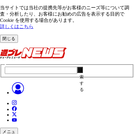
当サイトでは当社の提携先等がお客様のニーズ等について調
査・分析したり、お客様にお勧めの広告を表⽰する⽬的で
Cookie を使⽤する場合があります。
詳しくはこちら
閉じる
検
索
す
る
メニュ