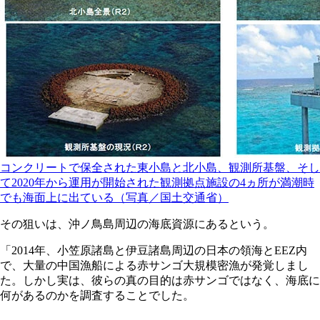
コンクリートで保全された東小島と北小島、観測所基盤、そし
て2020年から運用が開始された観測拠点施設の4ヵ所が満潮時
でも海面上に出ている（写真／国土交通省）
その狙いは、沖ノ鳥島周辺の海底資源にあるという。
「2014年、小笠原諸島と伊豆諸島周辺の日本の領海とEEZ内
で、大量の中国漁船による赤サンゴ大規模密漁が発覚しまし
た。しかし実は、彼らの真の目的は赤サンゴではなく、海底に
何があるのかを調査することでした。