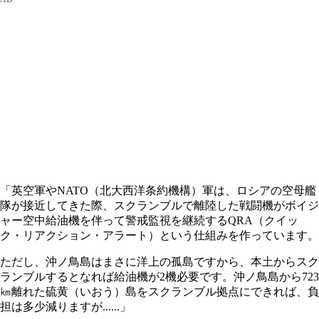
「英空軍やNATO（北大西洋条約機構）軍は、ロシアの空母艦
隊が接近してきた際、スクランブルで離陸した戦闘機がボイジ
ャー空中給油機を伴って警戒監視を継続するQRA（クイッ
ク・リアクション・アラート）という仕組みを作っています。
ただし、沖ノ鳥島はまさに洋上の孤島ですから、本土からスク
ランブルするとなれば給油機が2機必要です。沖ノ鳥島から723
㎞離れた硫黄（いおう）島をスクランブル拠点にできれば、負
担は多少減りますが......」