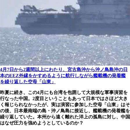
4月7日から2週間以上にわたり、宮古島沖から沖ノ鳥島沖の日
本のEEZ外縁をかすめるように航行しながら艦載機の発着艦
を繰り返した空母「山東」
昨夏に続き、この4月にも台湾を包囲して大規模な軍事演習を
行なった中国。2度目ということもあって日本ではさほど大き
く報じられなかったが、実は演習に参加した空母「山東」はそ
の後、日本最南端の島・沖ノ鳥島に接近し、艦載機の発着艦を
繰り返していた。本州から遠く離れた洋上の孤島に対し、中国
はなぜ圧力を強めようとしているのか？