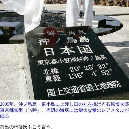
2005年、沖ノ鳥島・東小島に上陸し日の丸を掲げる石原慎太郎
東京都知事（当時）。周辺の海底には膨大な量のレアメタルが
眠る
前出の柿谷氏もこう言う。