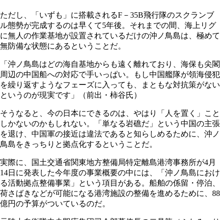
ただし、「いずも」に搭載されるF－35B飛行隊のスクランブ
ル態勢が完成するのは早くて5年後。それまでの間、海上リグ
に無人の作業基地が設置されているだけの沖ノ鳥島は、極めて
無防備な状態にあるということだ。
「沖ノ鳥島はどの海自基地からも遠く離れており、海保も尖閣
周辺の中国船への対応で手いっぱい。もし中国艦隊が領海侵犯
を繰り返すようなフェーズに入っても、まともな対抗策がない
というのが現実です」（前出・柿谷氏）
そうなると、今の日本にできるのは、やはり「人を置く」こと
しかないのかもしれない。「単なる岩礁だ」という中国の主張
を退け、中国軍の接近は違法であると知らしめるために、沖ノ
鳥島をきっちりと拠点化するということだ。
実際に、国土交通省関東地方整備局特定離島港湾事務所が4月
14日に発表した今年度の事業概要の中には、「沖ノ鳥島におけ
る活動拠点整備事業」という項目がある。船舶の係留・停泊、
荷さばきなどが可能になる港湾施設の整備を進めるために、88
億円の予算がついているのだ。