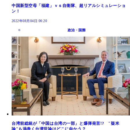
中国新型空母「福建」ｖｓ自衛隊、超リアルシミュレーショ
ン！
2022年08月04日 06:20
政治・国際
台湾前総統が「中国は台湾の一部」と爆弾発言!? "疑米
論"も渦巻く台湾世論はどこに向かう？