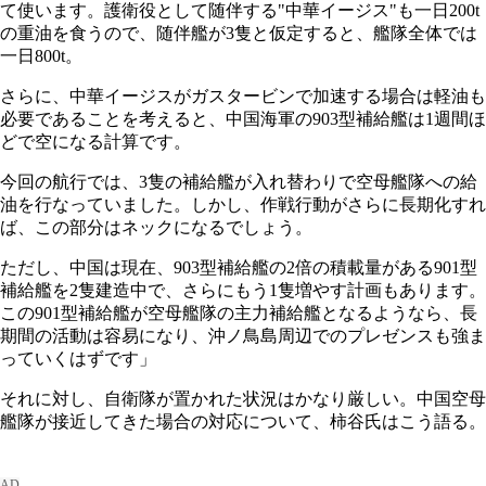
て使います。護衛役として随伴する"中華イージス"も一日200t
の重油を食うので、随伴艦が3隻と仮定すると、艦隊全体では
一日800t。
さらに、中華イージスがガスタービンで加速する場合は軽油も
必要であることを考えると、中国海軍の903型補給艦は1週間ほ
どで空になる計算です。
今回の航行では、3隻の補給艦が入れ替わりで空母艦隊への給
油を行なっていました。しかし、作戦行動がさらに長期化すれ
ば、この部分はネックになるでしょう。
ただし、中国は現在、903型補給艦の2倍の積載量がある901型
補給艦を2隻建造中で、さらにもう1隻増やす計画もあります。
この901型補給艦が空母艦隊の主力補給艦となるようなら、長
期間の活動は容易になり、沖ノ鳥島周辺でのプレゼンスも強ま
っていくはずです」
それに対し、自衛隊が置かれた状況はかなり厳しい。中国空母
艦隊が接近してきた場合の対応について、柿谷氏はこう語る。