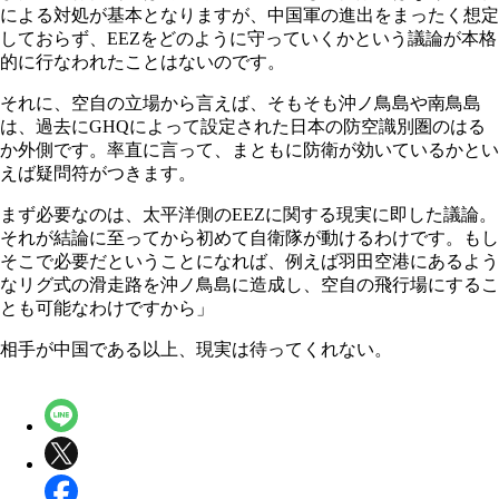
による対処が基本となりますが、中国軍の進出をまったく想定
しておらず、EEZをどのように守っていくかという議論が本格
的に行なわれたことはないのです。
それに、空自の立場から言えば、そもそも沖ノ鳥島や南鳥島
は、過去にGHQによって設定された日本の防空識別圏のはる
か外側です。率直に言って、まともに防衛が効いているかとい
えば疑問符がつきます。
まず必要なのは、太平洋側のEEZに関する現実に即した議論。
それが結論に至ってから初めて自衛隊が動けるわけです。もし
そこで必要だということになれば、例えば羽田空港にあるよう
なリグ式の滑走路を沖ノ鳥島に造成し、空自の飛行場にするこ
とも可能なわけですから」
相手が中国である以上、現実は待ってくれない。