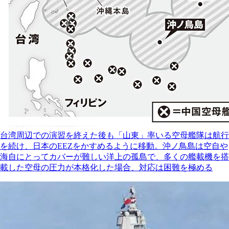
台湾周辺での演習を終えた後も「山東」率いる空母艦隊は航行
を続け、日本のEEZをかすめるように移動。沖ノ鳥島は空自や
海自にとってカバーが難しい洋上の孤島で、多くの艦載機を搭
載した空母の圧力が本格化した場合、対応は困難を極める