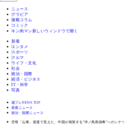
ニュース
グラビア
連載コラム
コミック
キン肉マン
新しいウィンドウで開く
新着
エンタメ
スポーツ
クルマ
ライフ・文化
社会
政治・国際
経済・ビジネス
IT・科学
写真
週プレNEWS TOP
新着ニュース
政治・国際ニュース
空母「山東」派遣で見えた、中国が画策する"沖ノ鳥島強奪"へのシナリ