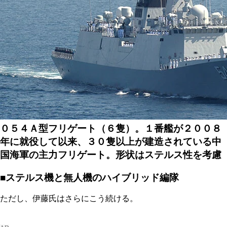
０５４Ａ型フリゲート（６隻）。１番艦が２００８
年に就役して以来、３０隻以上が建造されている中
国海軍の主力フリゲート。形状はステルス性を考慮
■ステルス機と無人機のハイブリッド編隊
ただし、伊藤氏はさらにこう続ける。