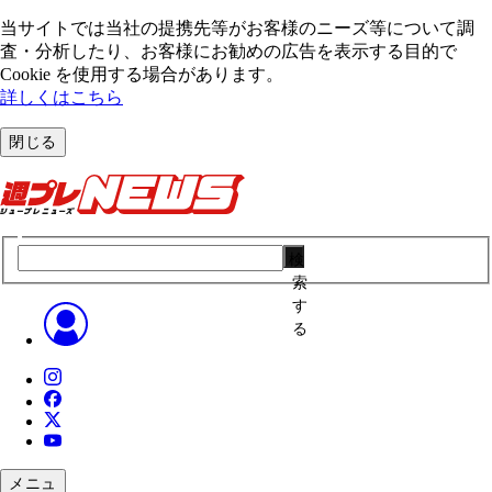
当サイトでは当社の提携先等がお客様のニーズ等について調
査・分析したり、お客様にお勧めの広告を表⽰する⽬的で
Cookie を使⽤する場合があります。
詳しくはこちら
閉じる
検
索
す
る
メニュ