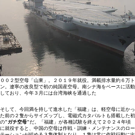
００２型空母「山東」。２０１９年就役。満載排水量約６万ト
ン。遼寧の改良型で初の純国産空母。南シナ海をベースに活動
しており、今年３月には台湾海峡を通過した
そして、今回満を持して進水した「福建」は、軽空母に近かっ
た前の２隻からサイズップし、電磁式カタパルトも搭載した初
の
"ガチ空母"
だ。「福建」が各種試験を終えて２０２４年頃
に就役すると、中国の空母は作戦・訓練・メンテナンスのロー
テーションが組める３隻体制となり、１隻は常に作戦行動に出