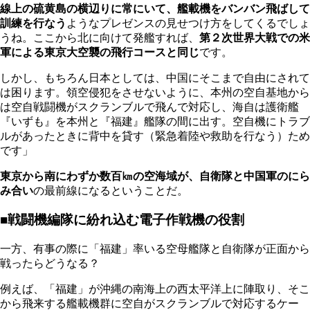
線上の硫黄島の横辺りに常にいて、艦載機をバンバン飛ばして
訓練を行なう
ようなプレゼンスの見せつけ方をしてくるでしょ
うね。ここから北に向けて発艦すれば、
第２次世界大戦での米
軍による東京大空襲の飛行コースと同じ
です。
しかし、もちろん日本としては、中国にそこまで自由にされて
は困ります。領空侵犯をさせないように、本州の空自基地から
は空自戦闘機がスクランブルで飛んで対応し、海自は護衛艦
『いずも』を本州と『福建』艦隊の間に出す。空自機にトラブ
ルがあったときに背中を貸す（緊急着陸や救助を行なう）ため
です」
東京から南にわずか数百㎞の空海域が、自衛隊と中国軍のにら
み合い
の最前線になるということだ。
■戦闘機編隊に紛れ込む電子作戦機の役割
一方、有事の際に「福建」率いる空母艦隊と自衛隊が正面から
戦ったらどうなる？
例えば、「福建」が沖縄の南海上の西太平洋上に陣取り、そこ
から飛来する艦載機群に空自がスクランブルで対応するケー