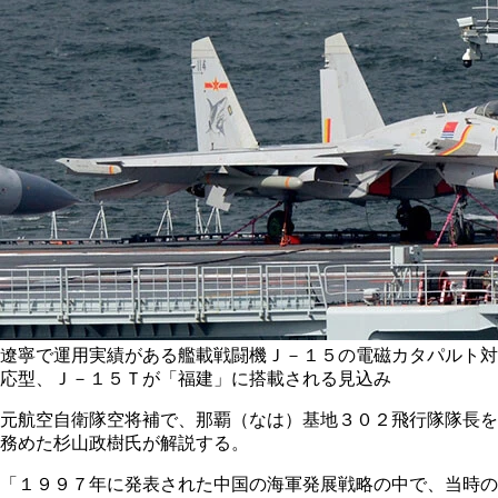
遼寧で運用実績がある艦載戦闘機Ｊ－１５の電磁カタパルト対
応型、Ｊ－１５Ｔが「福建」に搭載される見込み
元航空自衛隊空将補で、那覇（なは）基地３０２飛行隊隊長を
務めた杉山政樹氏が解説する。
「１９９７年に発表された中国の海軍発展戦略の中で、当時の