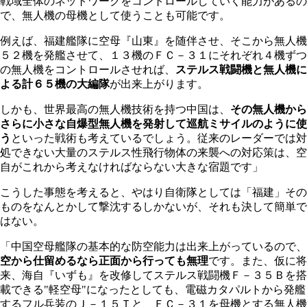
戦域全体のネットワークをコントロールしていく能力があるの
で、無人機の母機として使うことも可能です。
例えば、福建艦隊に空母『山東』を随伴させ、そこから無人機
５２機を発艦させて、１３機のＦＣ－３１にそれぞれ４機ずつ
の無人機をコントロールさせれば、
ステルス戦闘機と無人機に
よる計６５機の大編隊
が出来上がります。
しかも、世界最高の無人機技術を持つ中国は、
その無人機から
さらに小さな自爆型無人機を発射して巡航ミサイルのように使
う
といった戦術も考えているでしょう。従来のレーダーでは対
処できない大量のステルス性飛行物体の来襲への対応策は、空
自がこれから考えなければならない大きな宿題です」
こうした事態を考えると、やはり自衛隊としては「福建」その
ものをなんとかして撃沈するしかないが、それも決して簡単で
はない。
「中国空母艦隊の基本的な防空能力は出来上がっているので、
空から仕留めるなら正面から行っても無理
です。また、仮に将
来、海自『いずも』を改修してステルス戦闘機Ｆ－３５Ｂを搭
載できる"軽空母"になったとしても、電磁カタパルトから発艦
するフル兵装のＪ－１５Ｔと、ＦＣ－３１を母機とする無人機