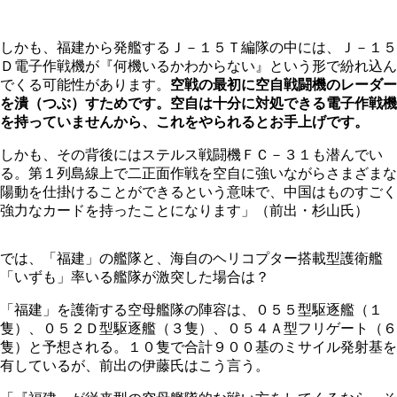
しかも、福建から発艦するＪ－１５Ｔ編隊の中には、Ｊ－１５
Ｄ電子作戦機が『何機いるかわからない』という形で紛れ込ん
でくる可能性があります。
空戦の最初に空自戦闘機のレーダー
を潰（つぶ）すためです。空自は十分に対処できる電子作戦機
を持っていませんから、これをやられるとお手上げです。
しかも、その背後にはステルス戦闘機ＦＣ－３１も潜んでい
る。第１列島線上で二正面作戦を空自に強いながらさまざまな
陽動を仕掛けることができるという意味で、中国はものすごく
強力なカードを持ったことになります」（前出・杉山氏）
では、「福建」の艦隊と、海自のヘリコプター搭載型護衛艦
「いずも」率いる艦隊が激突した場合は？
「福建」を護衛する空母艦隊の陣容は、０５５型駆逐艦（１
隻）、０５２Ｄ型駆逐艦（３隻）、０５４Ａ型フリゲート（６
隻）と予想される。１０隻で合計９００基のミサイル発射基を
有しているが、前出の伊藤氏はこう言う。