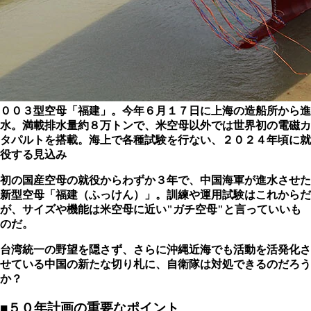
００３型空母「福建」。今年６月１７日に上海の造船所から進
水。満載排水量約８万トンで、米空母以外では世界初の電磁カ
タパルトを搭載。海上で各種試験を行ない、２０２４年頃に就
役する見込み
初の国産空母の就役からわずか３年で、中国海軍が進水させた
新型空母「福建（ふっけん）
」。訓練や運用試験はこれからだ
が、サイズや機能は米空母に近い"ガチ空母"と言っていいも
のだ。
台湾統一の野望を隠さず、さらに沖縄近海でも活動を活発化さ
せている中国の新たな切り札に、自衛隊は対処できるのだろう
か？
■５０年計画の重要なポイント