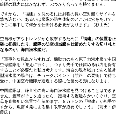
編隊の戦力にはかなわず、ぶつかり合っても勝てません。
ですから、『福建』を沈めるには射程の長い空対艦ミサイルを
撃ち込むか、あるいは艦隊の防空体制のどこかに穴をあけて、
そこに集中して何かを仕掛ける必要があります」（杉山氏）
空自機がアウトレンジから攻撃するために
「福建」の位置を正
確に把握したり、艦隊の防空担当艦を仕留めたりする切り札と
なるのが、海自潜水艦
だ。
「軍事的な観点からすれば、機動力のある原子力潜水艦で中国
空母艦隊を『迎えに行く』、つまり先手で仕留める戦力を保有
することが必要だと私は考えます。海自の現有戦力である通常
型潜水艦の場合は、チョークポイント（航路上の要衝）で待ち
受け、中国空母艦隊が通過する際に仕留める形になります。
中国艦隊は、静音性の高い海自潜水艦を見つけることはできま
せん。艦隊がそこを通ったら、護衛する艦艇をかいくぐり、空
母を直接狙い魚雷で仕留めます。８万トンの『福建』が相手で
すから、魚雷４発による集中攻撃が必要でしょう」（前出・伊
藤氏）