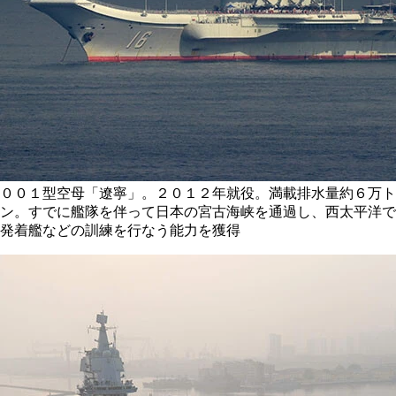
００１型空母「遼寧」。２０１２年就役。満載排水量約６万ト
ン。すでに艦隊を伴って日本の宮古海峡を通過し、西太平洋で
発着艦などの訓練を行なう能力を獲得