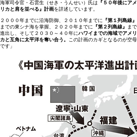
海軍司令官・石雲生（せき・うんせい）氏は
『５０年後にアメ
リカと肩を並べる』計画
を詳述しています。
２０００年までに沿海防御、２０１０年までに
『第１列島線』
までの東シナ海を掌握、２０２０年までに
『第２列島線』
まで
進出し、そして２０３０～４０年に
ハワイまでの海域でアメリ
カと互角に太平洋を奪い合う。
この計画のカギとなるのが空母
です」