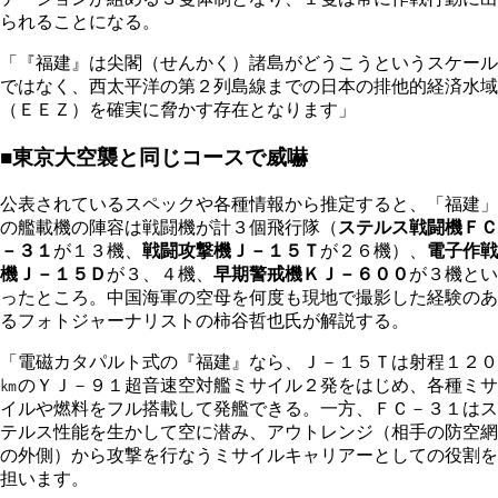
られることになる。
「『福建』は尖閣（せんかく）諸島がどうこうというスケール
ではなく、西太平洋の第２列島線までの日本の排他的経済水域
（ＥＥＺ）を確実に脅かす存在となります」
■東京大空襲と同じコースで威嚇
公表されているスペックや各種情報から推定すると、「福建」
の艦載機の陣容は戦闘機が計３個飛行隊（
ステルス戦闘機ＦＣ
－３１
が１３機、
戦闘攻撃機Ｊ－１５Ｔ
が２６機）、
電子作戦
機Ｊ－１５Ｄ
が３、４機、
早期警戒機ＫＪ－６００
が３機とい
ったところ。中国海軍の空母を何度も現地で撮影した経験のあ
るフォトジャーナリストの柿谷哲也氏が解説する。
「電磁カタパルト式の『福建』なら、Ｊ－１５Ｔは射程１２０
㎞のＹＪ－９１超音速空対艦ミサイル２発をはじめ、各種ミサ
イルや燃料をフル搭載して発艦できる。一方、ＦＣ－３１はス
テルス性能を生かして空に潜み、アウトレンジ（相手の防空網
の外側）から攻撃を行なうミサイルキャリアーとしての役割を
担います。