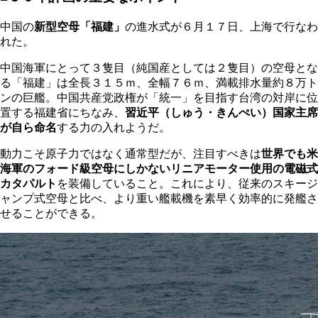
中国の
新型空母「福建」
の進水式が６月１７日、上海で行なわ
れた。
中国海軍にとって３隻目（純国産としては２隻目）の空母とな
る「福建」は全長３１５ｍ、全幅７６ｍ、満載排水量約８万ト
ンの巨艦。中国共産党政権が「統一」を目指す台湾の対岸に位
置する福建省にちなみ、
習近平（しゅう・きんぺい）国家主席
が自ら命名
する力の入れようだ。
動力こそ原子力ではなく通常型だが、注目すべきは
世界でも米
海軍のフォード級空母にしかないリニアモーター使用の電磁式
カタパルト
を装備していること。これにより、従来のスキージ
ャンプ式空母と比べ、より重い艦載機を素早く効率的に発艦さ
せることができる。