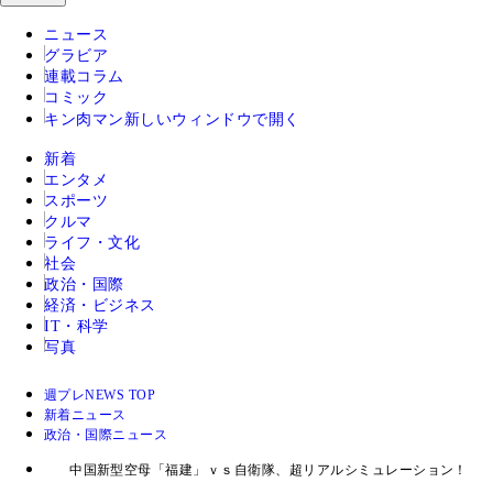
ニュース
グラビア
連載コラム
コミック
キン肉マン
新しいウィンドウで開く
新着
エンタメ
スポーツ
クルマ
ライフ・文化
社会
政治・国際
経済・ビジネス
IT・科学
写真
週プレNEWS TOP
新着ニュース
政治・国際ニュース
中国新型空母「福建」ｖｓ自衛隊、超リアルシミュレーション！