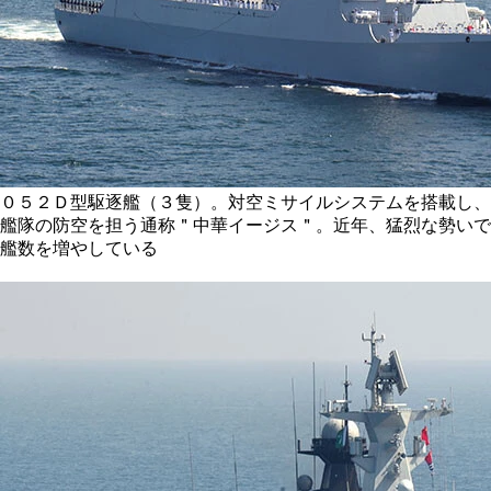
０５２Ｄ型駆逐艦（３隻）。対空ミサイルシステムを搭載し、
艦隊の防空を担う通称＂中華イージス＂。近年、猛烈な勢いで
艦数を増やしている