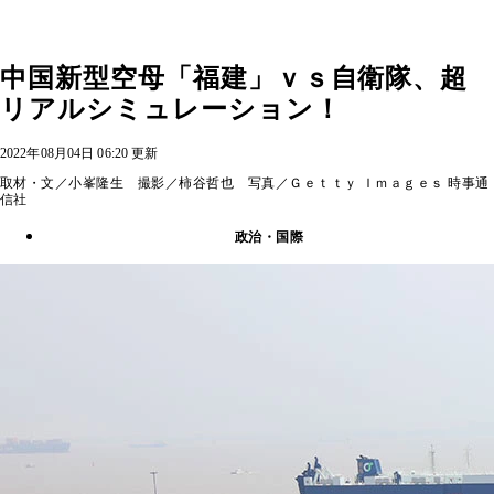
中国新型空母「福建」ｖｓ自衛隊、超
リアルシミュレーション！
2022年08月04日 06:20 更新
取材・文／小峯隆生 撮影／柿谷哲也 写真／Ｇｅｔｔｙ Ｉｍａｇｅｓ 時事通
信社
政治・国際