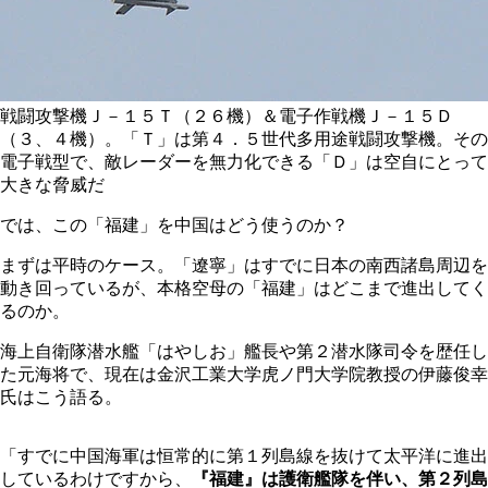
戦闘攻撃機Ｊ－１５Ｔ（２６機）＆電子作戦機Ｊ－１５Ｄ
（３、４機）。「Ｔ」は第４．５世代多用途戦闘攻撃機。その
電子戦型で、敵レーダーを無力化できる「Ｄ」は空自にとって
大きな脅威だ
では、この「福建」を中国はどう使うのか？
まずは平時のケース。「遼寧」はすでに日本の南西諸島周辺を
動き回っているが、本格空母の「福建」はどこまで進出してく
るのか。
海上自衛隊潜水艦「はやしお」艦長や第２潜水隊司令を歴任し
た元海将で、現在は金沢工業大学虎ノ門大学院教授の伊藤俊幸
氏はこう語る。
「すでに中国海軍は恒常的に第１列島線を抜けて太平洋に進出
しているわけですから、
『福建』は護衛艦隊を伴い、第２列島