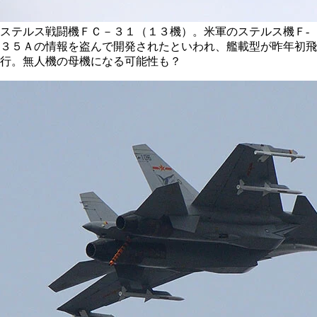
ステルス戦闘機ＦＣ－３１（１３機）。米軍のステルス機Ｆ‐
３５Ａの情報を盗んで開発されたといわれ、艦載型が昨年初飛
行。無人機の母機になる可能性も？