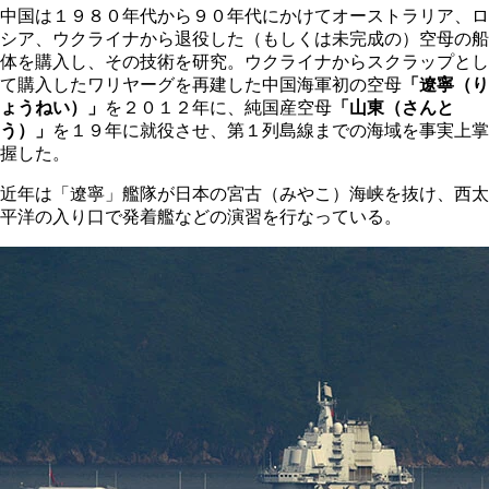
中国は１９８０年代から９０年代にかけてオーストラリア、ロ
シア、ウクライナから退役した（もしくは未完成の）空母の船
体を購入し、その技術を研究。ウクライナからスクラップとし
て購入したワリヤーグを再建した中国海軍初の空母
「遼寧（り
ょうねい）」
を２０１２年に、純国産空母
「山東（さんと
う）」
を１９年に就役させ、第１列島線までの海域を事実上掌
握した。
近年は「遼寧」艦隊が日本の宮古（みやこ）海峡を抜け、西太
平洋の入り口で発着艦などの演習を行なっている。