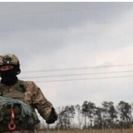
頼りはスロバキアから供与されたNATO仕様のミグ29。この
各種兵站施設に攻撃を掛ける（写真：ウクライナ国防省）