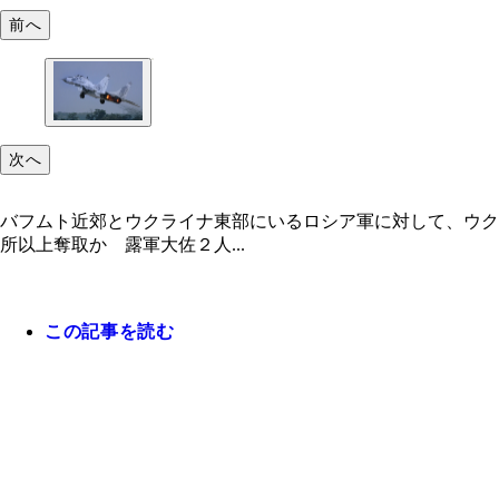
前へ
次へ
バフムト近郊とウクライナ東部にいるロシア軍に対して、ウクラ
所以上奪取か 露軍大佐２人...
この記事を読む