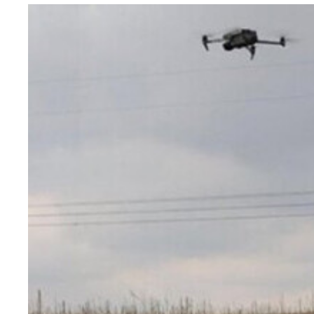
ゼレンスキー・ウクライナ大統領は英仏まで行き、
そこに、英国から供与された射程250kmのスト
そして地上では切り札、独製レオパルト戦車部隊が
は、対レーダーミサイルハームを搭載可能だ。ロシ