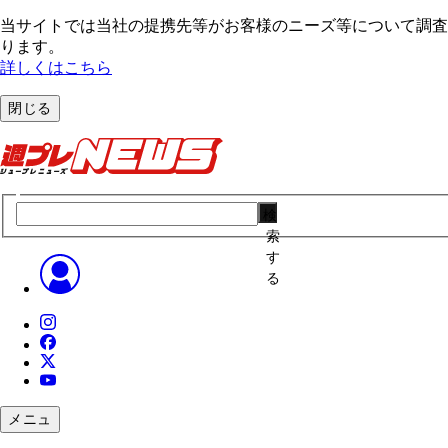
当サイトでは当社の提携先等がお客様のニーズ等について調査・
ります。
詳しくはこちら
閉じる
検
索
す
る
メニュ