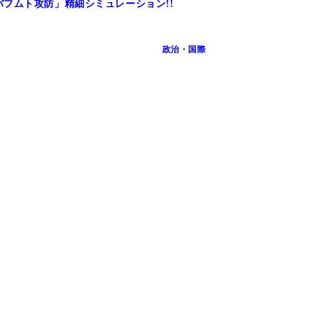
の「バフムト攻防」精細シミュレーション!!
政治・国際