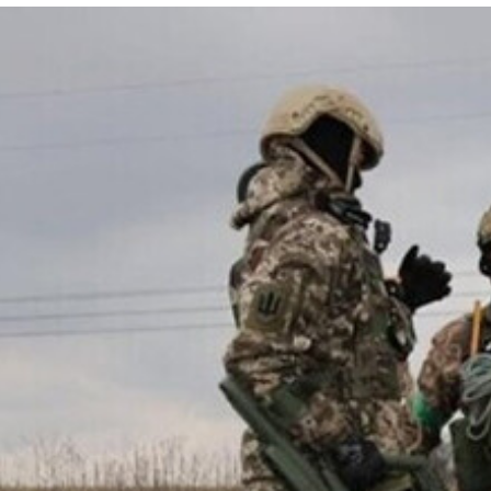
パイロットの訓練までとりつけるが、戦闘機の供与の話はなし。
ームシャドウ巡航ミサイルを搭載したスホーイ24が、ロシア軍の
突入を始める。大反撃の開始だ。
ア軍地対空ミサイルを無力化できる