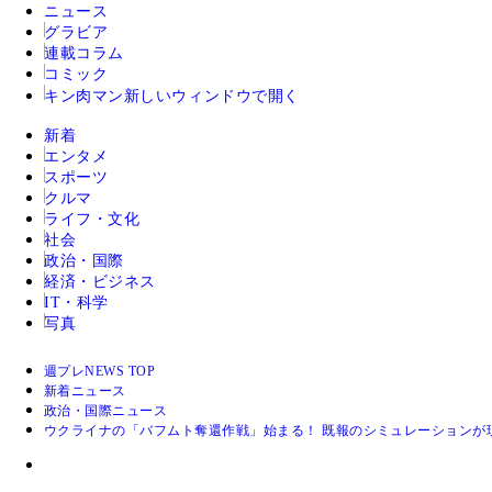
ニュース
グラビア
連載コラム
コミック
キン肉マン
新しいウィンドウで開く
新着
エンタメ
スポーツ
クルマ
ライフ・文化
社会
政治・国際
経済・ビジネス
IT・科学
写真
週プレNEWS TOP
新着ニュース
政治・国際ニュース
ウクライナの「バフムト奪還作戦」始まる！ 既報のシミュレーションが現