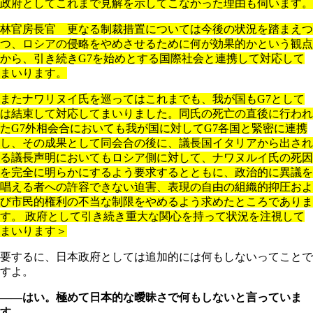
政府としてこれまで見解を示してこなかった理由も伺います。
林官房長官 更なる制裁措置については今後の状況を踏まえつ
つ、ロシアの侵略をやめさせるために何が効果的かという観点
から、引き続きG7を始めとする国際社会と連携して対応して
まいります。
またナワリヌイ氏を巡ってはこれまでも、我が国もG7として
は結束して対応してまいりました。同氏の死亡の直後に行われ
たG7外相会合においても我が国に対してG7各国と緊密に連携
し、その成果として同会合の後に、議長国イタリアから出され
る議長声明においてもロシア側に対して、ナワヌルイ氏の死因
を完全に明らかにするよう要求するとともに、政治的に異議を
唱える者への許容できない迫害、表現の自由の組織的抑圧およ
び市民的権利の不当な制限をやめるよう求めたところでありま
す。 政府として引き続き重大な関心を持って状況を注視して
まいります＞
要するに、日本政府としては追加的には何もしないってことで
すよ。
――はい。極めて日本的な曖昧さで何もしないと言っていま
す。