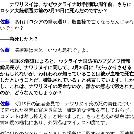
――ナワリヌイは、なぜウクライナ戦争開戦2周年前、さらに
ロシア大統領選の前の2月16日に死んだのですか？
佐藤
あれはロシアの発表通り、脳血栓で亡くなったんじゃな
いですか？
――急死したと？
佐藤
脳梗塞は大体、いつも急死ですよ。
――NHKの報道によると、ウクライナ国防省のブダノフ情報
総局長が、ナワリヌイに関して、2月26日に「がっかりさせる
かもしれないが、われわれが知っていることは彼が血栓で死亡
したということだ。確認されている」と発言しています。しか
し、これは、ナワリヌイの寿命なのか、誰かの意志で殺された
のか、どうなんでしょうか？
佐藤
3月19日の記者会見で、ナワリヌイ氏の死の責任につい
て問われた林芳正官房長官は「確定的な情報を有しておらず、
コメントは差し控える」と述べました。もっともあの獄舎は北
緯66度の極北にあり、外気温はマイナス30度です。
政治犯なのだからもっとましな場所に収監すべきです。不整脈