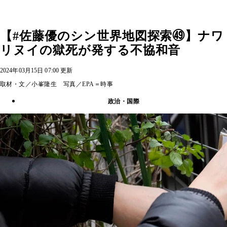
【#佐藤優のシン世界地図探索㊾】ナワ
リヌイの獄死が発する不協和音
2024年03月15日 07:00 更新
取材・文／小峯隆生 写真／EPA＝時事
政治・国際