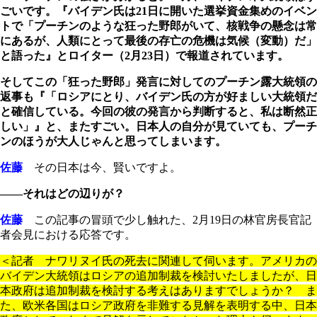
ごいです。『バイデン氏は21日に開いた選挙資金集めのイベン
トで「プーチンのような狂った野郎がいて、核戦争の懸念は常
にあるが、人類にとって最後の存亡の危機は気候（変動）だ」
と語った』とロイター（2月23日）で報道されています。
そしてこの「狂った野郎」発言に対してのプーチン露大統領の
返事も『「ロシアにとり、バイデン氏の方が好ましい大統領だ
と確信している。今回の彼の発言から判断すると、私は断然正
しい」』と、またすごい。日本人の自分が見ていても、プーチ
ンのほうが大人じゃんと思ってしまいます。
佐藤
その日本は今、賢いですよ。
――それはどの辺りが？
佐藤
この記事の冒頭で少し触れた、2月19日の林官房長官記
者会見における応答です。
＜記者 ナワリヌイ氏の死去に関連して伺います。アメリカの
バイデン大統領はロシアの追加制裁を検討いたしましたが、日
本政府は追加制裁を検討する考えはありますでしょうか？ ま
た、欧米各国はロシア政府を非難する見解を表明する中、日本