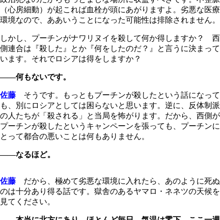
（心房細動）が起これば血栓が頭にあがりますよ。劣悪な医療
環境なので、ああいうことになった可能性は排除されません。
しかし、プーチンがナワリヌイを殺して何か得しますか？ 西
側連合は『殺した』とか『何をしたのだ？』と言うに決まって
います。それでロシアは得をしますか？
――何もないです。
佐藤
そうです。もっともプーチンが殺したという話になって
も、別にロシアとしては困らないと思います。逆に、反体制派
の人たちが「殺される」と当局を怖がります。だから、西側が
プーチンが殺したというキャンペーンを張っても、プーチンに
とって都合の悪いことは何もありません。
――なるほど。
佐藤
だから、極めて劣悪な環境に入れたら、あのように死ぬ
のは十分あり得る話です。獄舎のあるヤマロ・ネネツの天候を
見てください。
――本当に北方にあり、ほとんど毎日、気温は零下。ここ一週