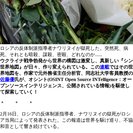
ロシアの反体制派指導者ナワリヌイが獄死した。突然死、病
死、それとも暗殺、謀殺、密殺、どれなのか......
ウクライナ戦争勃発から世界の構図は激変し、真新しい『シン
世界地図』が日々、作り変えられている。この
連載
ではその世
界地図を、作家で元外務省主任分析官、同志社大学客員教授の
佐藤優
氏が、オシント(OSINT Open Source INTelligence：オー
プンソースインテリジェンス、公開されている情報)を駆使し
て探索していく！
＊ ＊ ＊
2月16日、ロシアの反体制派指導者、ナワリヌイの獄死がロシ
ア当局によって発表された。この報道は世界を駆け巡り、不協
和音として響き続けている。