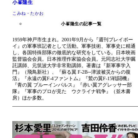
小峯隆生
こみね・たかお
小峯隆生の記事一覧
1959年神戸市生まれ。2001年9月から『週刊プレイボー
イ』の軍事班記者として活動。軍事技術、軍事史に精通
し、各国特殊部隊の徹底的な研究をしている。日本映画
監督協会会員。日本推理作家協会会員。元同志社大学嘱
託講師、元筑波大学非常勤講師。著書は『新軍事学入
門』（飛鳥新社）、『蘇る翼 F-2B─津波被災からの復
活』『永遠の翼F-4ファントム』『鷲の翼F-15戦闘機』
『青の翼 ブルーインパルス』『赤い翼アグレッサー部
隊』『軍事のプロが見た ウクライナ戦争』（並木書
房）ほか多数。