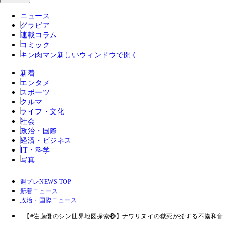
ニュース
グラビア
連載コラム
コミック
キン肉マン
新しいウィンドウで開く
新着
エンタメ
スポーツ
クルマ
ライフ・文化
社会
政治・国際
経済・ビジネス
IT・科学
写真
週プレNEWS TOP
新着ニュース
政治・国際ニュース
【#佐藤優のシン世界地図探索㊾】ナワリヌイの獄死が発する不協和音