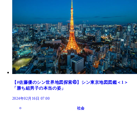
【#佐藤優のシン世界地図探索㊺】シン東京地図図鑑＜1＞
「勝ち組男子の本当の姿」
2024年02月16日 07:00
社会