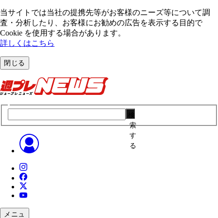
当サイトでは当社の提携先等がお客様のニーズ等について調
査・分析したり、お客様にお勧めの広告を表⽰する⽬的で
Cookie を使⽤する場合があります。
詳しくはこちら
閉じる
検
索
す
る
メニュ