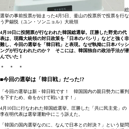
総
選挙の事前投票が始まった4月5日、釜山の投票所で投票を行な
う尹錫悦（ユン・ソンニョル）大統領
4月10日に投開票が行なわれた韓国総選挙。圧勝した野党の代
表は、現職大統領の対日政策を「日本のパシリ」などと強く非
難し、今回の選挙を「韓日戦」と表現。なぜ執拗に日本バッシ
ングが行なわれたのか？ そこには、韓国独自の政治手法が潜
んでいた！
＊ ＊ ＊
■今回の選挙は「韓日戦」だった!?
「今回の選挙は新・韓日戦です！ 韓国国内の親日勢力に審判
を下すため、命をかけて戦います！」
4月10日に行なわれた韓国総選挙。圧勝した「共に民主党」の
李在明代表は選挙運動中にこう訴えた。
「韓国の国内選挙なのに、なんで日本との対決？」という疑問