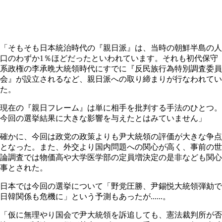
「そもそも日本統治時代の『親日派』は、当時の朝鮮半島の人
口のわずか1％ほどだったといわれています。それも初代保守
系政権の李承晩大統領時代にすでに『反民族行為特別調査委員
会』が設立されるなど、親日派への取り締まりが行なわれてい
た。
現在の『親日フレーム』は単に相手を批判する手法のひとつ。
今回の選挙結果に大きな影響を与えたとはみていません」
確かに、今回は政党の政策よりも尹大統領の評価が大きな争点
となった。また、外交より国内問題への関心が高く、事前の世
論調査では物価高や大学医学部の定員増決定の是非なども関心
事とされた。
日本では今回の選挙について「野党圧勝、尹錫悦大統領弾劾で
日韓関係も危機に」という予測もあったが......。
「仮に無理やり国会で尹大統領を訴追しても、憲法裁判所が否