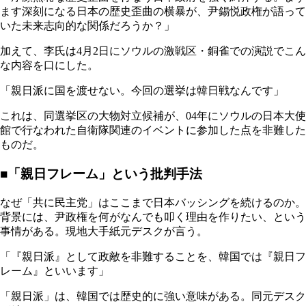
ます深刻になる日本の歴史歪曲の横暴が、尹錫悦政権が語って
いた未来志向的な関係だろうか？」
加えて、李氏は4月2日にソウルの激戦区・銅雀での演説でこん
な内容を口にした。
「親日派に国を渡せない。今回の選挙は韓日戦なんです」
これは、同選挙区の大物対立候補が、04年にソウルの日本大使
館で行なわれた自衛隊関連のイベントに参加した点を非難した
ものだ。
■「親日フレーム」という批判手法
なぜ「共に民主党」はここまで日本バッシングを続けるのか。
背景には、尹政権を何がなんでも叩く理由を作りたい、という
事情がある。現地大手紙元デスクが言う。
「『親日派』として政敵を非難することを、韓国では『親日フ
レーム』といいます」
「親日派」は、韓国では歴史的に強い意味がある。同元デスク