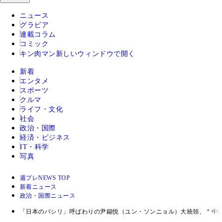
ニュース
グラビア
連載コラム
コミック
キン肉マン
新しいウィンドウで開く
新着
エンタメ
スポーツ
クルマ
ライフ・文化
社会
政治・国際
経済・ビジネス
IT・科学
写真
週プレNEWS TOP
新着ニュース
政治・国際ニュース
「日本のパシリ」呼ばわりの尹錫悦（ユン・ソンニョル）大統領、＂中間評