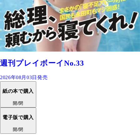
週刊プレイボーイNo.33
2026年08月03日発売
紙の本で購入
開/閉
電子版で購入
開/閉