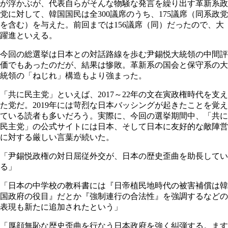
が浮かぶが、代表自らがそんな物騒な発言を繰り出す革新系政
党に対して、韓国国民は全300議席のうち、175議席（同系政党
を含む）を与えた。前回までは156議席（同）だったので、大
躍進といえる。
今回の総選挙は日本との対話路線を歩む尹錫悦大統領の中間評
価でもあったのだが、結果は惨敗。革新系の国会と保守系の大
統領の「ねじれ」構造もより強まった。
「共に民主党」といえば、2017～22年の文在寅政権時代を支え
た党だ。2019年には苛烈な日本バッシングが起きたことを覚え
ている読者も多いだろう。実際に、今回の選挙期間中、「共に
民主党」の公式サイトには日本、そして日本に友好的な敵陣営
に対する厳しい言葉が続いた。
「尹錫悦政権の対日屈従外交が、日本の歴史歪曲を助長してい
る」
「日本の中学校の教科書には『日帝植民地時代の被害補償は韓
国政府の役目』だとか『強制連行の合法性』を強調するなどの
表現も新たに追加されたという」
「厚顔無恥な歴史歪曲を行なう日本政府を強く糾弾する。ます