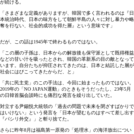
が続ける。
「さまざまな定義がありますが、韓国で多く言われるのは『日
本統治時代、日本の味方をして朝鮮半島の人々に対し暴力や略
奪を行ない、社会的成功を得た層』という意味です」
だが、この話は1945年で終わるものではない。
「この層の子孫は、日本からの解放後も保守派として既得権益
などの甘い汁を吸ったとされ、韓国の革新系の目の敵となって
います。自分たちが抑圧されてきたのは、日本と結託した層が
社会にはびこってきたからだ、と」
「共に民主党」のこの手法は、今回に始まったものではない。
2019年の「NO JAPAN運動」のときもそうだったし、23年5月
の日韓首脳会談時にも痛烈な発言を繰り出していた。
対立する尹錫悦大統領の「過去の問題で未来を閉ざすばかりで
はいけない」という発言を「日本が望むものはすべて差し出す
『パシリ外交』」と斬り捨てた。
さらに昨年8月は福島第一原発の「処理水」の海洋放出につい