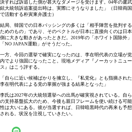
決すれば訴追した側が甚大なダメージを受けます。04年の盧武
鉉大統領訴追案提出時は、実際にそうなりました」（日韓両国
で活動する朴寅東弁護士）
結局、韓国での日本バッシングの多くは「相手陣営を批判する
ためのもの」であり、そのベクトルが日本に直接向くのは日本
側に大きな動きがあったときだ。2019年の「ホワイト国除外」
「NO JAPAN運動」がそうだった。
一方、今回の選挙で確実になったのは、李在明代表の立場が党
内でより強固になったこと。現地メディア『ノーカットニュー
ス』はこう評する。
「自らに近い候補ばかりを擁立し、『私党化』とも指摘された
李在明代表による党の掌握が強まる結果となった」
李氏は2027年の大統領選挙への出馬が確実視されている。自ら
の支持基盤拡大のため、今後も親日フレームを使い続ける可能
性は大いにある。彼が当選すれば、日韓暗黒時代の再来も予想
される。状況を注視していきたい。