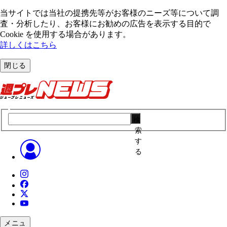
当サイトでは当社の提携先等がお客様のニーズ等について調
査・分析したり、お客様にお勧めの広告を表⽰する⽬的で
Cookie を使⽤する場合があります。
詳しくはこちら
閉じる
検
索
す
る
メニュ