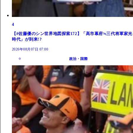
4
【#佐藤優のシン世界地図探索172】「高市幕府≒三代将軍家光
時代」が到来!?
2026年08月07日 07:00
政治・国際