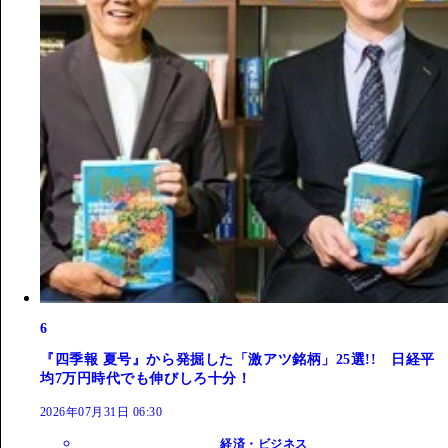
6
『四季報 夏号』から発掘した「激アツ銘柄」25選!! 日経平
均7万円時代でも伸びしろ十分！
2026年07月31日 06:30
経済・ビジネス