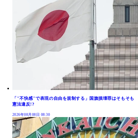
「"不快感"で表現の自由を規制する」国旗損壊罪はそもそも
憲法違反!?
2026年08月08日 08:30