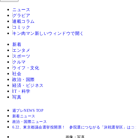
ニュース
グラビア
連載コラム
コミック
キン肉マン
新しいウィンドウで開く
新着
エンタメ
スポーツ
クルマ
ライフ・文化
社会
政治・国際
経済・ビジネス
IT・科学
写真
週プレNEWS TOP
新着ニュース
政治・国際ニュース
6.22、東京都議会選挙投開票！ 参院選につながる「決戦選挙区」はココ
画像・写真