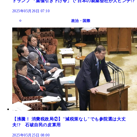
トランプ 「薬価引き下げ令」で 日本の製薬会社が大ピンチ!?
2025年05月26日 07:10
政治・国際
【沸騰！ 消費税政局②】"減税策なし"でも参院選は大丈
夫!? 石破自民の皮算用
2025年05月25日 08:00