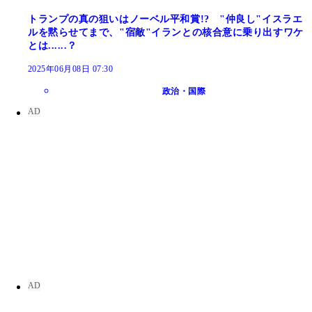
トランプの真の狙いはノーベル平和賞!? "仲良し"イスラエ
ルを黙らせてまで、"宿敵"イランとの核合意に乗り出すワケ
とは......？
2025年06月08日 07:30
政治・国際