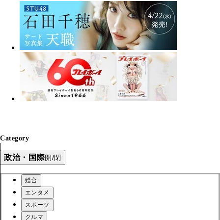
Category
政治・国際
開/閉
総合
エンタメ
スポーツ
クルマ