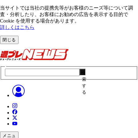
当サイトでは当社の提携先等がお客様のニーズ等について調
査・分析したり、お客様にお勧めの広告を表⽰する⽬的で
Cookie を使⽤する場合があります。
詳しくはこちら
閉じる
検
索
す
る
メニュ