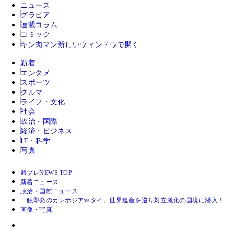
ニュース
グラビア
連載コラム
コミック
キン肉マン
新しいウィンドウで開く
新着
エンタメ
スポーツ
クルマ
ライフ・文化
社会
政治・国際
経済・ビジネス
IT・科学
写真
週プレNEWS TOP
新着ニュース
政治・国際ニュース
一触即発のカンボジアvsタイ。世界遺産を巡り対立激化の国境に潜入！
画像・写真