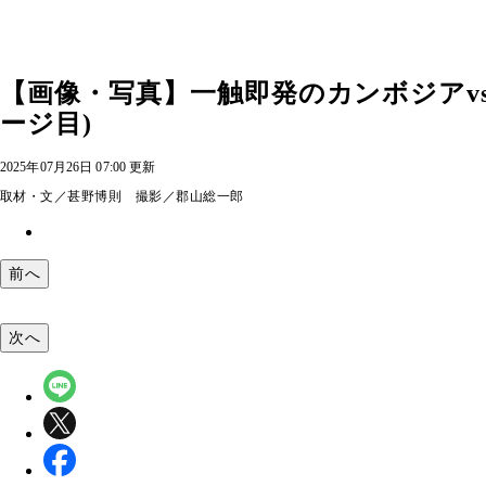
【画像・写真】一触即発のカンボジアv
ージ目)
2025年07月26日 07:00 更新
取材・文／甚野博則 撮影／郡山総一郎
前へ
次へ