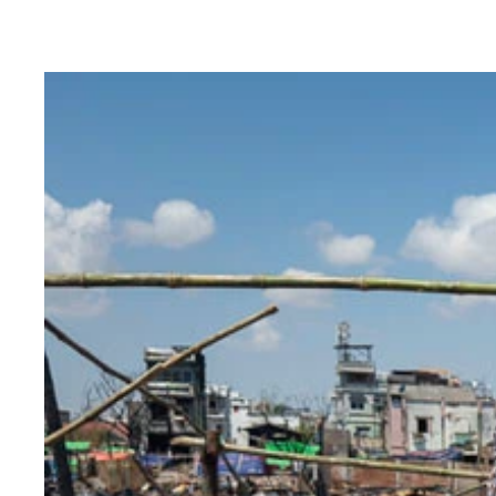
観光客が激減し、シャッターが閉まった店の前を通
プレアビヒア寺院周辺、緊張の最前線に派遣された
プレアビヒア寺院の中で祈っていたカンボジア人の
プレアビヒア寺院の一番奥の崖近くに建てられたほ
プレアビヒア寺院は5つの塔門が南北約800mにわ
9世紀頃に建設された「プレアビヒア寺院」はアン
見通しの良い場所から双眼鏡を使ってタイ側の道路
タイ側からプレアビヒア寺院へアクセスするための
カンボジア西部にあるポイペトはタイと国境を接
寺院は静けさを保っているが、各所に武装したカン