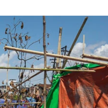
壕（ざんごう）が見える
にある中庭。観光客の姿はなかった
る
立てかけて休憩をする兵士