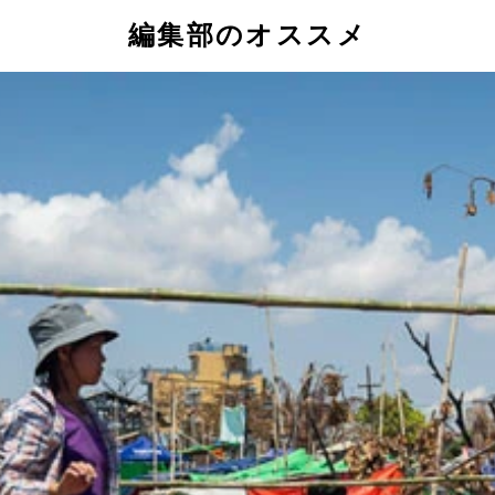
編集部のオススメ
り過ぎる軍関係者
カンボジア軍兵士に家族も同行。洗濯物を干す女性の前には塹
若い僧侶
こら
たって一直線に並んでいる。写真は寺院の第4、第5の塔門の間
コールワットよりも古い世界遺産として知られている
を監視するカンボジアの兵士
ゲートは閉じられ（奥）、その手前には有刺鉄線が敷かれてい
する町だったが、現在その門は閉じられている
ボジア兵士がいて物々しさもある。写真はライフル銃を椅子に