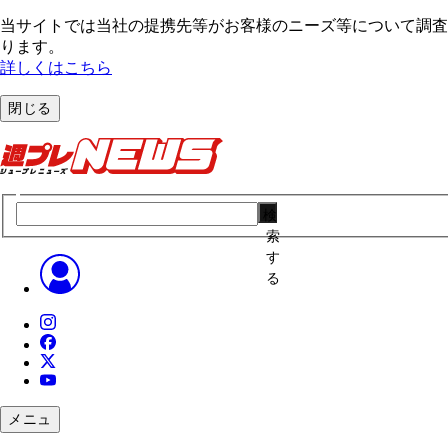
当サイトでは当社の提携先等がお客様のニーズ等について調査・
ります。
詳しくはこちら
閉じる
検
索
す
る
メニュ