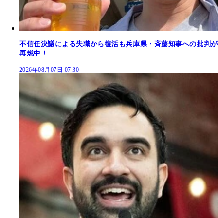
不信任決議による失職から復活も兵庫県・斉藤知事への批判が
再燃中！
2026年08月07日 07:30