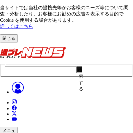
当サイトでは当社の提携先等がお客様のニーズ等について調
査・分析したり、お客様にお勧めの広告を表⽰する⽬的で
Cookie を使⽤する場合があります。
詳しくはこちら
閉じる
検
索
す
る
メニュ