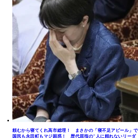
頼むから寝てくれ高市総理！ まさかの「寝不足アピール」で
国民も永田町もマジ困惑！ 歴代屈指の"人に頼れないリーダ