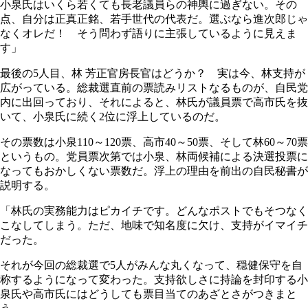
小泉氏はいくら若くても長老議員らの神輿に過ぎない。その
点、自分は正真正銘、若手世代の代表だ。選ぶなら進次郎じゃ
なくオレだ！ そう問わず語りに主張しているように見えま
す」
最後の5人目、林 芳正官房長官はどうか？ 実は今、林支持が
広がっている。総裁選直前の票読みリストなるものが、自民党
内に出回っており、それによると、林氏が議員票で高市氏を抜
いて、小泉氏に続く2位に浮上しているのだ。
その票数は小泉110～120票、高市40～50票、そして林60～70票
というもの。党員票次第では小泉、林両候補による決選投票に
なってもおかしくない票数だ。浮上の理由を前出の自民秘書が
説明する。
「林氏の実務能力はピカイチです。どんなポストでもそつなく
こなしてしまう。ただ、地味で知名度に欠け、支持がイマイチ
だった。
それが今回の総裁選で5人がみんな丸くなって、穏健保守を自
称するようになって変わった。支持欲しさに持論を封印する小
泉氏や高市氏にはどうしても票目当てのあざとさがつきまと