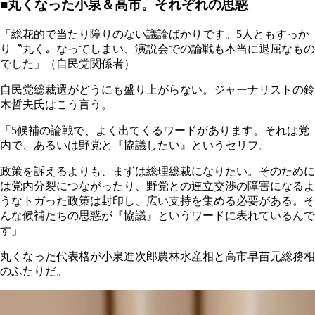
■丸くなった小泉＆高市。それぞれの思惑
「総花的で当たり障りのない議論ばかりです。5人ともすっか
り〝丸く〟なってしまい、演説会での論戦も本当に退屈なもの
でした」（自民党関係者）
自民党総裁選がどうにも盛り上がらない。ジャーナリストの鈴
木哲夫氏はこう言う。
「5候補の論戦で、よく出てくるワードがあります。それは党
内で、あるいは野党と『協議したい』というセリフ。
政策を訴えるよりも、まずは総理総裁になりたい。そのために
は党内分裂につながったり、野党との連立交渉の障害になるよ
うなトガった政策は封印し、広い支持を集める必要がある。そ
んな候補たちの思惑が『協議』というワードに表れているんで
す」
丸くなった代表格が小泉進次郎農林水産相と高市早苗元総務相
のふたりだ。