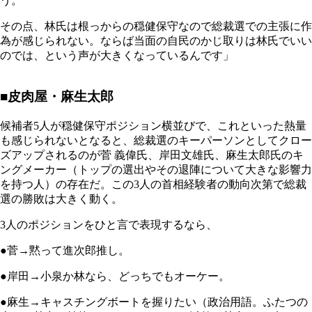
う。
その点、林氏は根っからの穏健保守なので総裁選での主張に作
為が感じられない。ならば当面の自民のかじ取りは林氏でいい
のでは、という声が大きくなっているんです」
■皮肉屋・麻生太郎
候補者5人が穏健保守ポジション横並びで、これといった熱量
も感じられないとなると、総裁選のキーパーソンとしてクロー
ズアップされるのが菅 義偉氏、岸田文雄氏、麻生太郎氏のキ
ングメーカー（トップの選出やその退陣について大きな影響力
を持つ人）の存在だ。この3人の首相経験者の動向次第で総裁
選の勝敗は大きく動く。
3人のポジションをひと言で表現するなら、
●菅→黙って進次郎推し。
●岸田→小泉か林なら、どっちでもオーケー。
●麻生→キャスチングボートを握りたい（政治用語。ふたつの