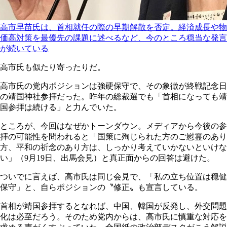
高市早苗氏は、首相就任の際の早期解散を否定。経済成長や物
価高対策を最優先の課題に述べるなど、今のところ穏当な発言
が続いている
高市氏も似たり寄ったりだ。
高市氏の党内ポジションは強硬保守で、その象徴が終戦記念日
の靖国神社参拝だった。昨年の総裁選でも「首相になっても靖
国参拝は続ける」と力んでいた。
ところが、今回はなぜかトーンダウン。メディアから今後の参
拝の可能性を問われると「国策に殉じられた方のご慰霊のあり
方、平和の祈念のあり方は、しっかり考えていかないといけな
い」（9月19日、出馬会見）と真正面からの回答は避けた。
ついでに言えば、高市氏は同じ会見で、「私の立ち位置は穏健
保守」と、自らポジションの〝修正〟も宣言している。
首相が靖国参拝するとなれば、中国、韓国が反発し、外交問題
化は必至だろう。そのため党内からは、高市氏に慎重な対応を