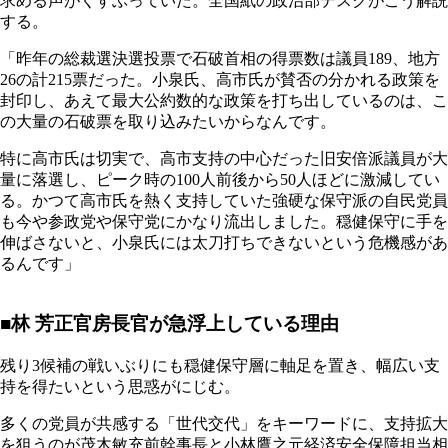
求める声がくすぶっていた。全国紙の政治部デスクがこう解説
する。
「昨年の総裁選決選投票で石破首相の得票数は議員189、地方
26の計215票だった。小泉氏、高市氏が賛否の分かれる政策を
封印し、あえて最大公約数的な政策を打ち出しているのは、こ
の大量の石破票を取り込みたいからなんです。
特に高市氏は切実で、高市支持の中心だった旧安倍派議員が大
量に落選し、ピーク時の100人前後から50人ほどに激減してい
る。かつて高市氏を熱く支持していた強硬な保守派の自民党員
も今や参政党や保守党にかなり流出しました。穏健保守に手を
伸ばさないと、小泉氏には太刀打ちできないという危機感があ
るんです」
■林 芳正官房長官が急浮上している理由
残り3候補の戦いぶりにも穏健保守層に軸足を置き、幅広い支
持を得たいという思惑がにじむ。
多くの党員が共感する「世代交代」をキーワードに、支持拡大
を狙うのが茂木敏充前幹事長と小林鷹之元経済安全保障担当相