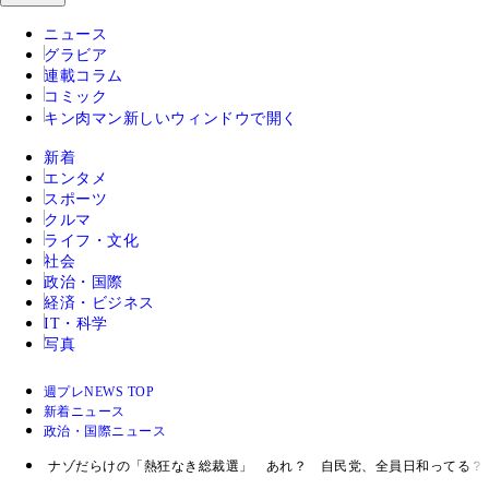
ニュース
グラビア
連載コラム
コミック
キン肉マン
新しいウィンドウで開く
新着
エンタメ
スポーツ
クルマ
ライフ・文化
社会
政治・国際
経済・ビジネス
IT・科学
写真
週プレNEWS TOP
新着ニュース
政治・国際ニュース
ナゾだらけの「熱狂なき総裁選」 あれ？ 自民党、全員日和ってる？