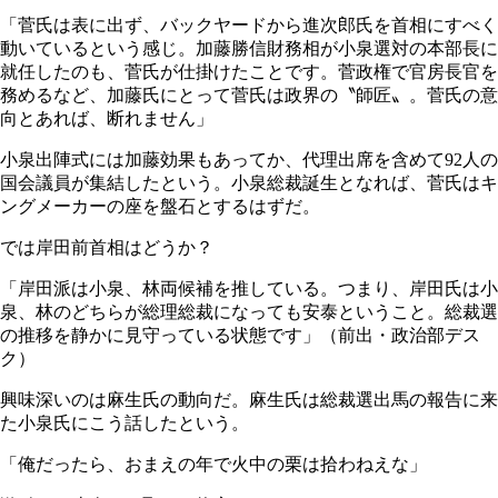
「菅氏は表に出ず、バックヤードから進次郎氏を首相にすべく
動いているという感じ。加藤勝信財務相が小泉選対の本部長に
就任したのも、菅氏が仕掛けたことです。菅政権で官房長官を
務めるなど、加藤氏にとって菅氏は政界の〝師匠〟。菅氏の意
向とあれば、断れません」
小泉出陣式には加藤効果もあってか、代理出席を含めて92人の
国会議員が集結したという。小泉総裁誕生となれば、菅氏はキ
ングメーカーの座を盤石とするはずだ。
では岸田前首相はどうか？
「岸田派は小泉、林両候補を推している。つまり、岸田氏は小
泉、林のどちらが総理総裁になっても安泰ということ。総裁選
の推移を静かに見守っている状態です」（前出・政治部デス
ク）
興味深いのは麻生氏の動向だ。麻生氏は総裁選出馬の報告に来
た小泉氏にこう話したという。
「俺だったら、おまえの年で火中の栗は拾わねえな」