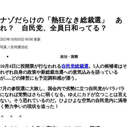
ナゾだらけの「熱狂なき総裁選」 あ
れ？ 自民党、全員日和ってる？
2025年10月03日 06:00 更新
写真／共同通信社
政治・国際
10月4日に投開票が行なわれる
自民党総裁選
。5人の候補者はそ
れぞれ自身の政策や新総裁当選への意気込みを語っている
が......どの陣営にも予定調和感が漂う。
7月の参院選に大敗し、国会内で劣勢に立つ自民党がバラバラ
になれば党勢はさらに弱くなる。ゆえにカドが立つことは言え
ない。そう恐れているのだ。ひよひよな空気の自民党内に渦巻
く勢力争いの現状を追った！
＊ ＊ ＊