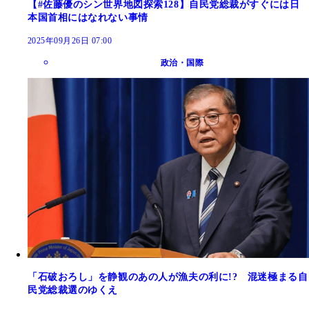
【#佐藤優のシン世界地図探索128】自民党総裁がすぐには日
本国首相にはなれない事情
2025年09月26日 07:00
政治・国際
「石破おろし」を静観のあの人が漁夫の利に!? 混迷極まる自
民党総裁選のゆくえ