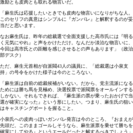
激励とも皮肉とも取れる物言いだ。
「麻生氏は応援したいときでも皮肉な物言いになりがちな人。
このセリフの真意はシンプルに『ガンバレ』と解釈するのが妥
当だと思います。
なお麻生氏は、昨年の総裁選で全面支援した高市氏には『明る
く元気にやれ』と声をかけただけ。なんだか淡泊な物言いに、
今回は高市氏との距離を感じさせるとの声もあります」（政治
部デスク）
ただ、麻生元首相が自派閥43人の議員に、「総裁選は小泉支
持」の号令をかけた様子は今のところない。
「麻生派は自前の総裁候補がいない。だから、党主流派になる
ためには勝ち馬を見極め、決選投票で派閥票をオールインする
しかない。それもできれば、『麻生派の票が乗ったおかげで当
選が確実になった』という形にしたい。つまり、麻生氏の狙い
はキャスチングボートを握ること。
小泉氏への皮肉っぽいガンバレ発言は今のところ、『おまえが
先頭だ。このままゴールしそうなら、麻生派票を乗せて勝ちを
確実にしてやる』というエールだったと解するべきでしょう」