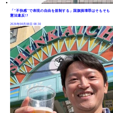
「"不快感"で表現の自由を規制する」国旗損壊罪はそもそも
憲法違反!?
2026年08月08日 08:30