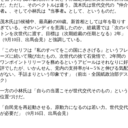
だ。ただし、そのベクトルは違う。茂木氏は世代交代の〝仲介
者〟、そして小林氏は〝当事者〟として、というものだ。
茂木氏は5候補中、最高齢の69歳。新首相としては年を取りす
ぎている。そのハンディを意識したのか、総裁選では「次のバ
トンを次世代に渡す。目標は（次期総裁の任期となる）2年」
（9月10日、出馬会見）と強調している。
「このセリフは『私のすべてをこの国にささげる』というフレ
ーズに続いて飛び出たもの。次世代の捨て石覚悟で、2年間の
ワンポイントリリーフを務めるというアピールはそれなりに好
評でしたが、いかんせん、党内の支持率が4～5％と伸びる気配
がない。手詰まりという印象です」（前出・全国紙政治部デス
ク）
一方の小林氏は「自らの当選こそが世代交代そのもの」という
位置づけだ。
「自民党を再起動させる。原動力になるのは若い力。世代交代
が必要だ」（9月16日、出馬会見）