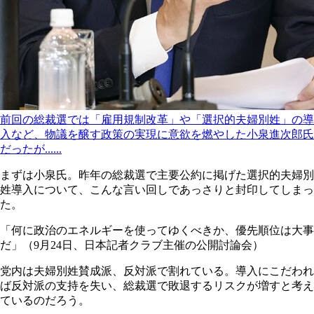
前回の総裁選では「雇用規制改革」や「選択的夫婦別姓」の導
入など、物議を醸す政策の実現に意欲を燃やした小泉進次郎氏
だったが......
まずは小泉氏。昨年の総裁選で主要公約に掲げた選択的夫婦別
姓導入について、こんな言い回しであっさりと封印してしまっ
た。
「何に政治のエネルギーを使ってゆくべきか、優先順位は大事
だ」（9月24日、日本記者クラブ主催の公開討論会）
党内は夫婦別姓賛成派、反対派で割れている。導入にこだわれ
ば反対派の支持を失い、総裁選で敗退するリスクが増すと考え
ているのだろう。