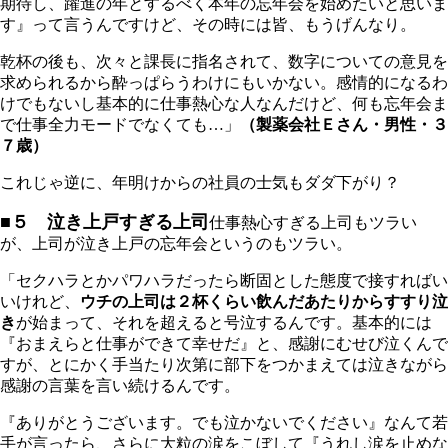
期待し、躍進の年とするべく本年の忘年会を始めたいと思いま
す』って言うんですけど、その時には皆、もうげんなり。
乾杯の後も、次々と課長に指名されて、数字についての意見を
求められるから酔っぱらうわけにもいかない。感情的になるわ
けでもないし基本的に仕事熱心な人なんだけど、何も忘年会ま
で仕事全力モードでなくても…」
（製薬会社Ｅさん・男性・３
７歳）
これじゃ逆に、年明けからの社員の士気もダダ下がり？
■５ 泣き上戸すぎる上司
仕事熱心すぎる上司もツラい
が、上司が泣き上戸の忘年会というのもツラい。
「セクハラとかパワハラだったら断固とした態度で接すればい
いけれど、
ウチの上司は２杯くらい飲んだあたりからすすり泣
き
が始まって、それを超えると号泣するんです。基本的には
『おまえらと仕事ができて幸せだ』と、感謝にむせび泣くんで
すが、とにかく手当たり次第に部下をつかまえては泣きながら
感謝の言葉を言い続けるんです。
『ありがとうございます。でも泣かないでください』なんて若
手が言ったら、さらに大粒の涙をこぼして『うれし涙を止めな