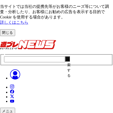
当サイトでは当社の提携先等がお客様のニーズ等について調
査・分析したり、お客様にお勧めの広告を表⽰する⽬的で
Cookie を使⽤する場合があります。
詳しくはこちら
閉じる
検
索
す
る
メニュ