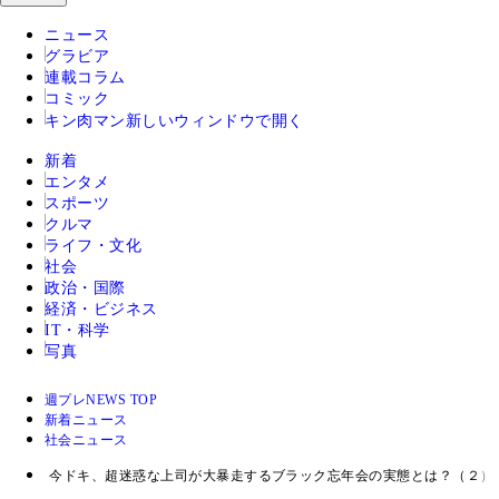
ニュース
グラビア
連載コラム
コミック
キン肉マン
新しいウィンドウで開く
新着
エンタメ
スポーツ
クルマ
ライフ・文化
社会
政治・国際
経済・ビジネス
IT・科学
写真
週プレNEWS TOP
新着ニュース
社会ニュース
今ドキ、超迷惑な上司が大暴走するブラック忘年会の実態とは？（２）