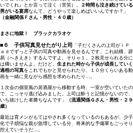
いでくれ』とか言って泣く（苦笑）。
２時間も泣き続けている
男がいる宴席
なんて、どうやって楽しめばいいんですか？」
（金融関係Ｆさん・男性・４０歳）
まさに地獄！ ブラックカラオケ
■６ 子供写真見せたがり上司
「子だくさんの上司がｉＰ
ａｄでずっと子供の写真や動画を見せるんです。これ結構、辟
易（へきえき）するんですよ。そりゃ１、２枚見せられる分に
は構いませんよ。だけど、
生まれた時から子供が成長していく
過程の写真
をこれでもかと見せられたり、１０分くらいある動
画を一緒に見ながら感想を求められたり…。
１次会の個室風の居酒屋から移動する時、一室が空いていたの
で、こっそり逃げ込みました。上司は酔うと記憶がないので、
いち抜けした者勝ちなんです」
（流通関係Ｇさん・男性・２９
歳）
最近は育メンがもてはやされ多くなっているのもあるが、少子
化で子煩悩な親が急増している分、将来的な予備軍もごっそり
控えていそうだ…。