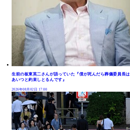
生前の板東英二さんが語っていた『僕が死んだら葬儀委員長は
あいつと約束しとるんです』
2026年08月02日 17:00