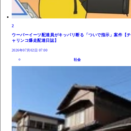
2
ウーバーイーツ配達員がキッパリ断る「ついで指示」案件【チ
ャリンコ爆走配達日誌】
2026年07月02日 07:00
社会