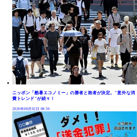
ニッポン「酷暑エコノミー」の勝者と敗者が決定。"意外な消
費トレンド"が続々！
2026年08月02日 08:30