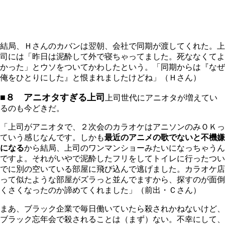
結局、Ｈさんのカバンは翌朝、会社で同期が渡してくれた。上
司には「昨日は泥酔して外で寝ちゃってました。死ななくてよ
かった」とウソをついてかわしたという。「同期からは『なぜ
俺をひとりにした』と恨まれましたけどね」（Ｈさん）
■８ アニオタすぎる上司
上司世代にアニオタが増えてい
るのも今どきだ。
「上司がアニオタで、２次会のカラオケはアニソンのみＯＫっ
ていう感じなんです。しかも
最近のアニメの歌でないと不機嫌
になる
から結局、上司のワンマンショーみたいになっちゃうん
ですよ。それがいやで泥酔したフリをしてトイレに行ったつい
でに別の空いている部屋に飛び込んで逃げました。カラオケ店
って似たような部屋がズラっと並んでますから、探すのが面倒
くさくなったのか諦めてくれました」（前出・Ｃさん）
まあ、ブラック企業で毎日働いていたら殺されかねないけど、
ブラック忘年会で殺されることは（まず）ない。不幸にして、