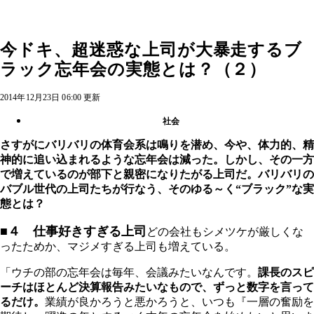
今ドキ、超迷惑な上司が大暴走するブ
ラック忘年会の実態とは？（２）
2014年12月23日 06:00 更新
社会
さすがにバリバリの体育会系は鳴りを潜め、今や、体力的、精
神的に追い込まれるような忘年会は減った。しかし、その一方
で増えているのが部下と親密になりたがる上司だ。バリバリの
バブル世代の上司たちが行なう、そのゆる～く“ブラック”な実
態とは？
■４ 仕事好きすぎる上司
どの会社もシメツケが厳しくな
ったためか、マジメすぎる上司も増えている。
「ウチの部の忘年会は毎年、会議みたいなんです。
課長のスピ
ーチはほとんど決算報告みたいなもので、ずっと数字を言って
るだけ。
業績が良かろうと悪かろうと、いつも『一層の奮励を