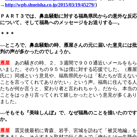
→
http://wpb.shueisha.co.jp/2015/03/19/45279/
）
ＰＡＲＴ３では、鼻血騒動に対する福島県民からの意外な反応
について、そして福島へのメッセージをお送りする―。
＊＊＊
―ところで、鼻血騒動の時、雁屋さんの元に届いた意見には批
判の声が多かったのでしょうか。
雁屋
あの騒ぎの時、２、３週間で９００通近いメールをもら
いました。そのうちの９５％は僕に対する応援でした。（雁屋
氏に）同感という意見や、福島県民からは「私たちが言えない
ことを言ってくれてありがたい」という声。福島に住んでる人
たちが何か言うと、変わり者と言われちゃう。だから、本当の
ことをはっきり言ってくれて嬉しかったという意見が多くあり
ました。
―そもそも『美味しんぼ』で、なぜ福島のことを描いたのです
か。
雁屋
震災後最初に青森、岩手、宮城を訪ねて「被災地編」を
書きました。そうすると取材で行く先々で「俺たちは一生懸命