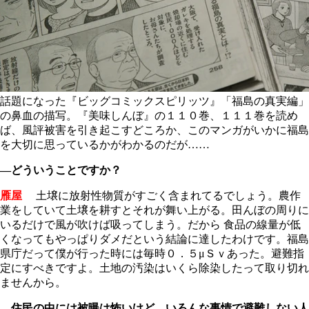
話題になった『ビッグコミックスピリッツ』「福島の真実編」
の鼻血の描写。『美味しんぼ』の１１０巻、１１１巻を読め
ば、風評被害を引き起こすどころか、このマンガがいかに福島
を大切に思っているかがわかるのだが……
―どういうことですか？
雁屋
土壌に放射性物質がすごく含まれてるでしょう。農作
業をしていて土壌を耕すとそれが舞い上がる。田んぼの周りに
いるだけで風が吹けば吸ってしまう。だから 食品の線量が低
くなってもやっぱりダメだという結論に達したわけです。福島
県庁だって僕が行った時には毎時０．５μＳｖあった。避難指
定にすべきですよ。土地の汚染はいくら除染したって取り切れ
ませんから。
―住民の中には被曝は怖いけど、いろんな事情で避難しない人