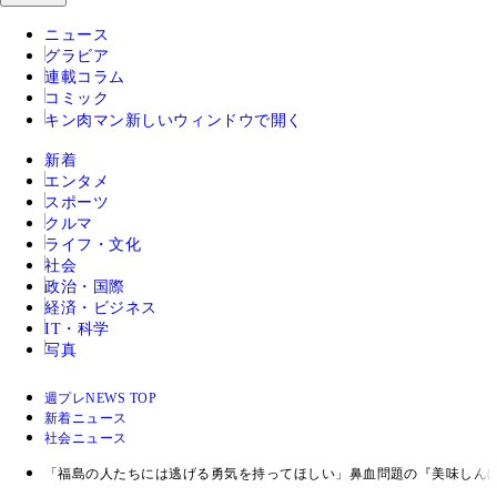
ニュース
グラビア
連載コラム
コミック
キン肉マン
新しいウィンドウで開く
新着
エンタメ
スポーツ
クルマ
ライフ・文化
社会
政治・国際
経済・ビジネス
IT・科学
写真
週プレNEWS TOP
新着ニュース
社会ニュース
「福島の人たちには逃げる勇気を持ってほしい」鼻血問題の『美味しん