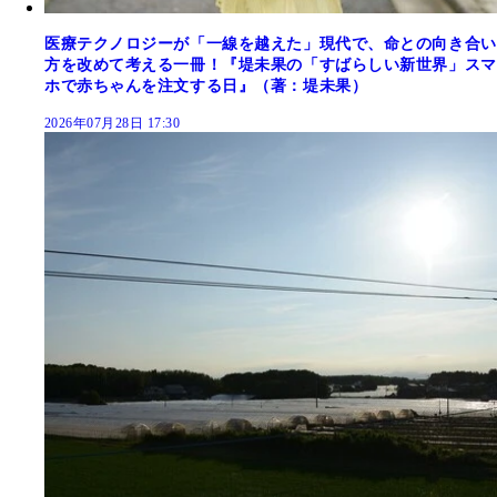
医療テクノロジーが「一線を越えた」現代で、命との向き合い
方を改めて考える一冊！『堤未果の「すばらしい新世界」スマ
ホで赤ちゃんを注文する日』（著：堤未果）
2026年07月28日 17:30