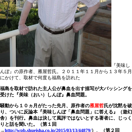
『美味し
んぼ』の原作者、雁屋哲氏。２０１１年１１月から１３年５月
にかけて、取材で何度も福島を訪れた
福島を取材で訪れた主人公が鼻血を出す描写が大バッシングを
受けた『美味（おい）しんぼ』鼻血問題。
騒動から１０ヵ月がたった先月、原作者の
雁屋哲
氏が沈黙を破
り、ついに反論本『美味しんぼ「鼻血問題」に答える』（遊幻
舎）を刊行。鼻血は決して風評ではないとする著者に、じっく
りと話を聞いた。（第１回
→
http://wpb.shueisha.co.jp/2015/03/13/44879/
）、（第２回