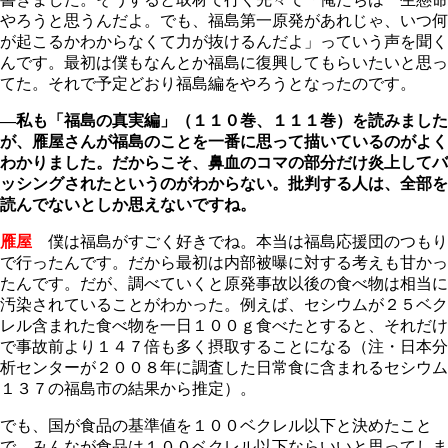
やろうと思うんだよ。でも、福島第一原発があれじゃ、いつ何
が起こるかわからなくて力が抜けるんだよ」っていう声を聞く
んです。最初は僕もなんとか福島に復興してもらいたいと思っ
てた。それで予定どおり福島編をやろうとなったのです。
―私も「福島の真実編」（１１０巻、１１１巻）を読みました
が、雁屋さんが福島のことを一番に思って描いているのがよく
わかりました。だからこそ、鼻血のコマの部分だけ炎上してバ
ッシングされたというのがわからない。批判する人は、全部を
読んでないとしか思えないですね。
雁屋
僕は福島がすごく好きでね。本当は福島応援団のつもり
で行ったんです。だから最初は内部被曝に対する考えも甘かっ
たんです。だが、調べていくと原発事故以後の食べ物は相当に
汚染されていることがわかった。例えば、セシウムが２５ベク
レル含まれた食べ物を一日１００ｇ食べたとすると、それだけ
で事故前より１４７倍も多く摂取することに
なる（注・日本分
析センターが２００８年に調査した日常食に含まれるセシウム
１３７の福島市の結果から推定）。
でも、国が食品の基準値を１００ベクレル以下と決めたこと
で、みんなが食品は１００ベクレル以下ならいいと思ってしま