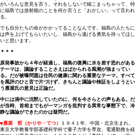
がいろんな意見を言う。それをしないで縮こまっちゃって、特
に福島では放射能のことを何か言うと「おかしい」って言われ
る。
でも自分たちの命がかかってることなんです。福島の人たちに
は声を上げてもらいたいし、福島から逃げる勇気を持ってほし
いと思います。
＊＊＊
原発事故から４年が経過し、福島の復興に水を差す恐れがある
テーマは、議論することさえはばかられる風潮が強まってい
る。だが被曝問題は住民の健康に関わる重要なテーマ。すべて
を風評のひと言で片づけず、きちんと議論や検証をしようとい
う雁屋氏の意見は正論だ。
中には渦中に沈黙していたのに、何を今さらとの声もある。だ
が当時、首相までもが一マンガを批判する異常な事態下で、冷
静な議論ができたのかは疑問だ。
■雁屋 哲（かりや・てつ）
１９４１年、中国・北京生まれ。
東京大学教養学部基礎科学科で量子力学を専攻。電通勤務を経