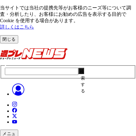
当サイトでは当社の提携先等がお客様のニーズ等について調
査・分析したり、お客様にお勧めの広告を表⽰する⽬的で
Cookie を使⽤する場合があります。
詳しくはこちら
閉じる
検
索
す
る
メニュ