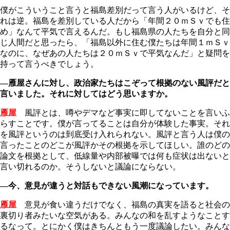
僕がこういうこと言うと福島差別だって言う人がいるけど、そ
れは逆。福島を差別している人だから「年間２０ｍＳｖでも住
め」なんて平気で言えるんだ。もし福島県の人たちを自分と同
じ人間だと思ったら、「福島以外に住む僕たちは年間１ｍＳｖ
なのに、なぜあの人たちは２０ｍＳｖで平気なんだ」と疑問を
持って言うべきでしょう。
―雁屋さんに対し、政治家たちはこぞって根拠のない風評だと
言いました。それに対してはどう思いますか。
雁屋
風評とは、噂やデマなど事実に即してないことを言いふ
らすことです。僕が言ってることは自分が体験した事実。それ
を風評というのは到底受け入れられない。風評と言う人は僕の
言ったことのどこが風評かその根拠を示してほしい。誰のどの
論文を根拠として、低線量や内部被曝では何も症状は出ないと
言い切れるのか。そうしないと議論にならない。
―今、意見が違うと対話もできない風潮になっています。
雁屋
意見が食い違うだけでなく、福島の真実を語ると社会の
裏切り者みたいな空気がある。みんなの和を乱すようなことす
るなって。とにかく僕はきちんともう一度議論したい。みんな