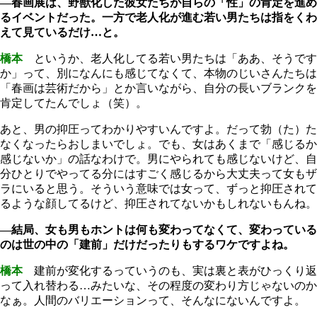
―春画展は、野獣化した彼女たちが自らの「性」の肯定を進め
るイベントだった。一方で老人化が進む若い男たちは指をくわ
えて見ているだけ…と。
橋本
というか、老人化してる若い男たちは「ああ、そうです
か」って、別になんにも感じてなくて、本物のじいさんたちは
「春画は芸術だから」とか言いながら、自分の長いブランクを
肯定してたんでしょ（笑）。
あと、男の抑圧ってわかりやすいんですよ。だって勃（た）た
なくなったらおしまいでしょ。でも、女はあくまで「感じるか
感じないか」の話なわけで。男にやられても感じないけど、自
分ひとりでやってる分にはすごく感じるから大丈夫って女もザ
ラにいると思う。そういう意味では女って、ずっと抑圧されて
るような顔してるけど、抑圧されてないかもしれないもんね。
―結局、女も男もホントは何も変わってなくて、変わっている
のは世の中の「建前」だけだったりもするワケですよね。
橋本
建前が変化するっていうのも、実は裏と表がひっくり返
って入れ替わる…みたいな、その程度の変わり方じゃないのか
なぁ。人間のバリエーションって、そんなにないんですよ。