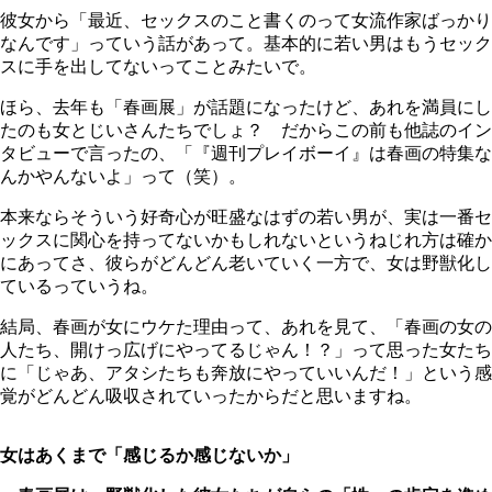
彼女から「最近、セックスのこと書くのって女流作家ばっかり
なんです」っていう話があって。基本的に若い男はもうセック
スに手を出してないってことみたいで。
ほら、去年も「春画展」が話題になったけど、あれを満員にし
たのも女とじいさんたちでしょ？ だからこの前も他誌のイン
タビューで言ったの、「『週刊プレイボーイ』は春画の特集な
んかやんないよ」って（笑）。
本来ならそういう好奇心が旺盛なはずの若い男が、実は一番セ
ックスに関心を持ってないかもしれないというねじれ方は確か
にあってさ、彼らがどんどん老いていく一方で、女は野獣化し
ているっていうね。
結局、春画が女にウケた理由って、あれを見て、「春画の女の
人たち、開けっ広げにやってるじゃん！？」って思った女たち
に「じゃあ、アタシたちも奔放にやっていいんだ！」という感
覚がどんどん吸収されていったからだと思いますね。
女はあくまで「感じるか感じないか」