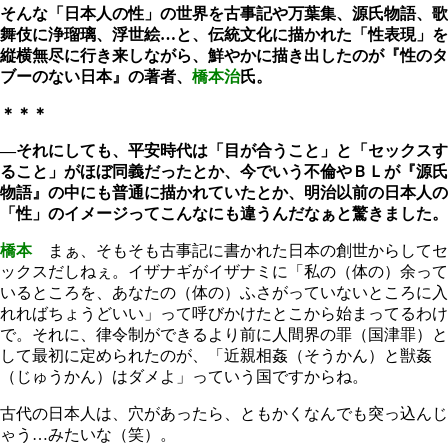
そんな「日本人の性」の世界を古事記や万葉集、源氏物語、歌
舞伎に浄瑠璃、浮世絵…と、伝統文化に描かれた「性表現」を
縦横無尽に行き来しながら、鮮やかに描き出したのが
『性のタ
ブーのない日本』
の著者、
橋本治
氏
。
＊＊＊
―それにしても、平安時代は「目が合うこと」と「セックスす
ること」がほぼ同義だったとか、今でいう不倫やＢＬが『源氏
物語』の中にも普通に描かれていたとか、明治以前の日本人の
「性」のイメージってこんなにも違うんだなぁと驚きました。
橋本
まぁ、そもそも古事記に書かれた日本の創世からしてセ
ックスだしねぇ。イザナギがイザナミに「私の（体の）余って
いるところを、あなたの（体の）ふさがっていないところに入
れればちょうどいい」って呼びかけたとこから始まってるわけ
で。それに、律令制ができるより前に人間界の罪（国津罪）と
して最初に定められたのが、「近親相姦（そうかん）と獣姦
（じゅうかん）はダメよ」っていう国ですからね。
古代の日本人は、穴があったら、ともかくなんでも突っ込んじ
ゃう…みたいな（笑）。