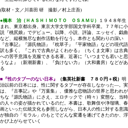
(取材・文／川喜田 研 撮影／村上庄吾)
●橋本 治（ＨＡＳＨＩＭＯＴＯ ＯＳＡＭＵ）
１９４８年生
まれ、東京都出身。東京大学文学部国文学科卒業。７７年に小
説『桃尻娘』でデビュー。以降、小説、評論、エッセイ、戯曲
など、縦横無尽な創作活動を行なう。本作とも関わりの深い
『古事記』『源氏物語』『枕草子』『平家物語』などの現代語
訳も多く、『これで古典がよくわかる』（ちくま文庫）は古典
への苦手意識を克服できる名著。近著に『いつまでも若いと思
うなよ』（新潮新書）、『負けない力』（大和書房）などがあ
る
■『性のタブーのない日本』
（集英社新書 ７８０円＋税）
明
治以前の日本には、性に関するタブーが存在しなかった―。実
は、『古事記』や『万葉集』、優雅な恋物語の世界と思われが
ちな『源氏物語』にさえ、エロチックで（時々）変態な、当時
の人々の姿が描かれているのだ。本書は、歌舞伎や浄瑠璃、春
画といった伝統文化も参照しながら、日本人の性に対する意識
が独自の「モラル」のもとでどんな変遷を遂げてきたのか、浮
かび上がらせていく