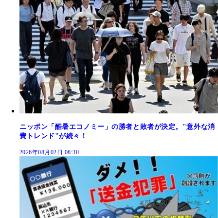
ニッポン「酷暑エコノミー」の勝者と敗者が決定。"意外な消
費トレンド"が続々！
2026年08月02日 08:30