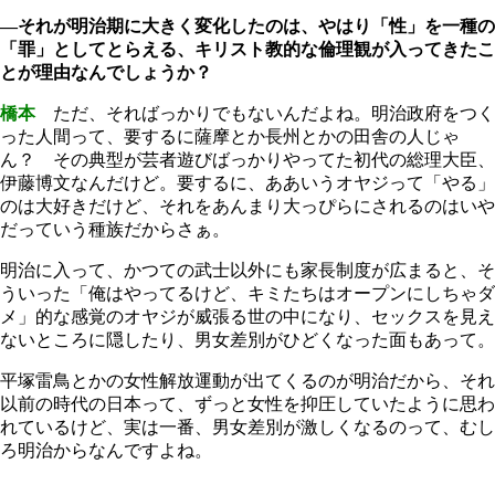
―それが明治期に大きく変化したのは、やはり「性」を一種の
「罪」としてとらえる、キリスト教的な倫理観が入ってきたこ
とが理由なんでしょうか？
橋本
ただ、そればっかりでもないんだよね。明治政府をつく
った人間って、要するに薩摩とか長州とかの田舎の人じゃ
ん？ その典型が芸者遊びばっかりやってた初代の総理大臣、
伊藤博文なんだけど。要するに、ああいうオヤジって「やる」
のは大好きだけど、それをあんまり大っぴらにされるのはいや
だっていう種族だからさぁ。
明治に入って、かつての武士以外にも家長制度が広まると、そ
ういった「俺はやってるけど、キミたちはオープンにしちゃダ
メ」的な感覚のオヤジが威張る世の中になり、セックスを見え
ないところに隠したり、男女差別がひどくなった面もあって。
平塚雷鳥とかの女性解放運動が出てくるのが明治だから、それ
以前の時代の日本って、ずっと女性を抑圧していたように思わ
れているけど、実は一番、男女差別が激しくなるのって、むし
ろ明治からなんですよね。