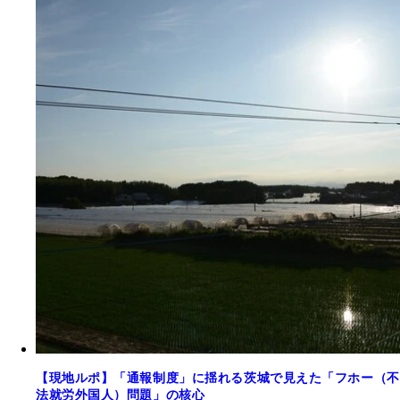
【現地ルポ】「通報制度」に揺れる茨城で見えた「フホー（不
法就労外国人）問題」の核心