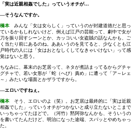
「実は近親相姦でした」っていうオチが…
―そうなんですか。
橋本
みんな「女は女らしく」っていうのが封建道徳だと思っ
ているかもしれないけど、例えば江戸の芸能って、劇中で女が
刀を振り回すシーンとか、カッコいい女盗賊の話なんかも、ご
く当たり前にあるのね。ああいうのを見てると、少なくとも江
戸時代の人には「女はおとなしくしてなきゃいけない」って感
覚はないと思う。
ちなみに、幕末のお芝居って、ネタが煮詰まってるからグチャ
グチャで、若い女形が「蛇（へび）責め」に遭って「ア～レェ
～」みたいな場面とかザラですから。
―エロいですねぇ。
橋本
そう、エロいのよ（笑）。お芝居は最終的に「実は近親
相姦でした」っていうオチがつかないと成り立たないとこまで
いっちゃってたほどで。（河竹）黙阿弥なんかも、そういうの
を書いてたんだけど、明治になった途端、スパッとやめちゃっ
た。