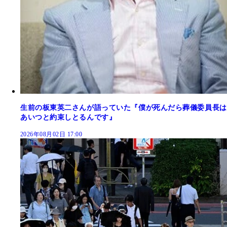
生前の板東英二さんが語っていた『僕が死んだら葬儀委員長は
あいつと約束しとるんです』
2026年08月02日 17:00