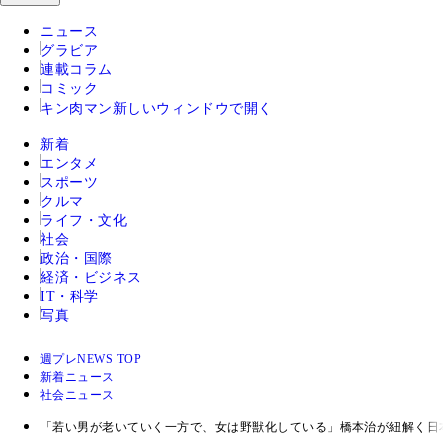
ニュース
グラビア
連載コラム
コミック
キン肉マン
新しいウィンドウで開く
新着
エンタメ
スポーツ
クルマ
ライフ・文化
社会
政治・国際
経済・ビジネス
IT・科学
写真
週プレNEWS TOP
新着ニュース
社会ニュース
「若い男が老いていく一方で、女は野獣化している」橋本治が紐解く日