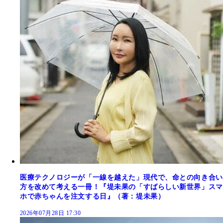
医療テクノロジーが「一線を越えた」現代で、命との向き合い
方を改めて考える一冊！『堤未果の「すばらしい新世界」スマ
ホで赤ちゃんを注文する日』（著：堤未果）
2026年07月28日 17:30