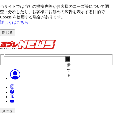
当サイトでは当社の提携先等がお客様のニーズ等について調
査・分析したり、お客様にお勧めの広告を表⽰する⽬的で
Cookie を使⽤する場合があります。
詳しくはこちら
閉じる
検
索
す
る
メニュ