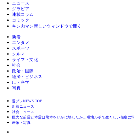
ニュース
グラビア
連載コラム
コミック
キン肉マン
新しいウィンドウで開く
新着
エンタメ
スポーツ
クルマ
ライフ・文化
社会
政治・国際
経済・ビジネス
IT・科学
写真
週プレNEWS TOP
新着ニュース
社会ニュース
巨大な前震と本震は熊本をいかに壊したか…現地ルポで生々しい傷痕に愕
画像・写真