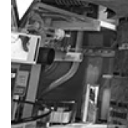
熊本県のシンボルで、戦国時代は難攻不落と称され
自宅から大切な家財道具を運び出し、車中での避難
南阿蘇村にあるコンビニの駐車場にとめてあった軽