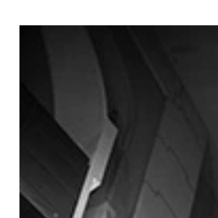
脱線した九州新幹線。４月１５日正午時点で、まだ
益城町役場近くの住宅街にある倒壊家屋。やはり１
築年数が古いアパートも２階部分のみが残る格好と
倒壊した自宅に着替えの衣類などをとりにきた被災
益城町では瓦屋根の家屋も多かった。瓦の重みが家
益城町役場から徒歩数分の場所にあるお寺も、瓦が
南阿蘇村の村営キャンプ場付近の道路は完全に損壊
阿蘇の名湯、栃木（とちのき）温泉の温泉旅館の駐
前震、本震、余震と間断なく襲った強い揺れは、熊
地震で崩れ落ちた土砂が、南阿蘇村を南北に通る国
阿蘇東急ゴルフクラブ近辺にある別荘地帯。複数の