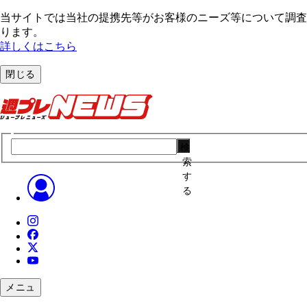
当サイトでは当社の提携先等がお客様のニーズ等について調査・
ります。
詳しくはこちら
閉じる
検
索
す
る
メニュ