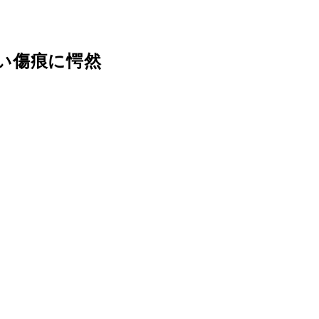
い傷痕に愕然