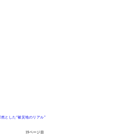
然とした“被災地のリアル”
19ページ目