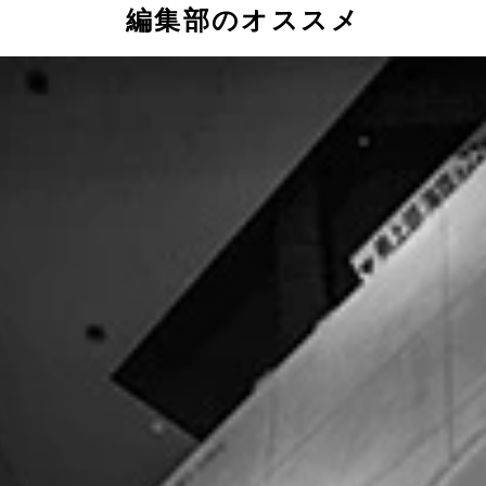
編集部のオススメ
復旧作業は行なわれていない様子
階部分がつぶれてしまっている
なっていた
者
屋の倒壊を招きやすい状況を作っていたとも指摘されている
剥げ落ちた屋根だけを残し、崩壊してしまった…
していた
車場にて。運悪く、２台の車に巨大な落石が直撃していた
本の風景を見るも無残な姿に変えてしまった…
道３２５号を越え、真下の立野峡谷へと落下している
家屋が今にも谷底へ崩れ落ちそう