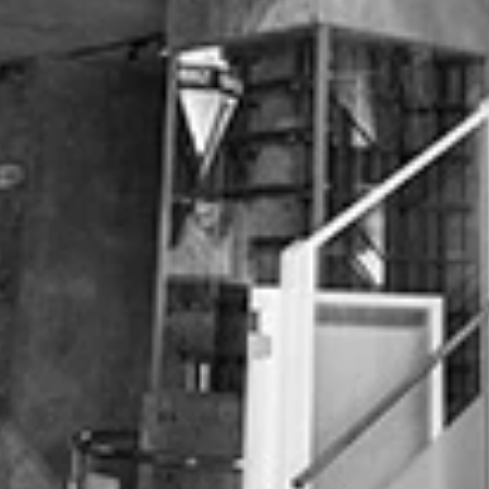
た熊本城も、重要文化財指定の建造物の倒壊や石垣の崩落など
生活を送る被災者たち
自動車が今にも落下しそうになっている