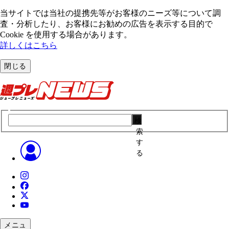
当サイトでは当社の提携先等がお客様のニーズ等について調
査・分析したり、お客様にお勧めの広告を表⽰する⽬的で
Cookie を使⽤する場合があります。
詳しくはこちら
閉じる
検
索
す
る
メニュ