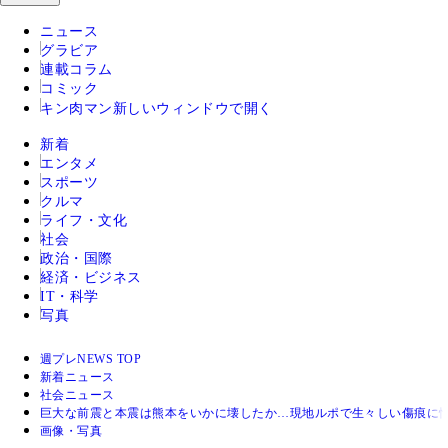
ニュース
グラビア
連載コラム
コミック
キン肉マン
新しいウィンドウで開く
新着
エンタメ
スポーツ
クルマ
ライフ・文化
社会
政治・国際
経済・ビジネス
IT・科学
写真
週プレNEWS TOP
新着ニュース
社会ニュース
巨大な前震と本震は熊本をいかに壊したか…現地ルポで生々しい傷痕に愕
画像・写真