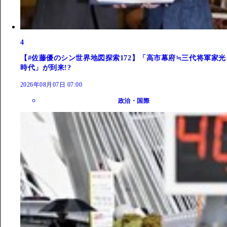
4
【#佐藤優のシン世界地図探索172】「高市幕府≒三代将軍家光
時代」が到来!?
2026年08月07日 07:00
政治・国際