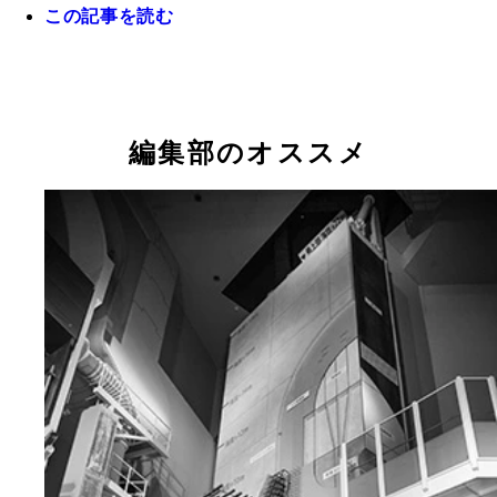
この記事を読む
熊本市内では、ひび割れた窓ガラスや傾いた看板が
されたままのビルが少なくない。余震の際は頭上か
危険な落下物に注意する必要がある
熊本県のシンボルで、戦国時代は難攻不落と称され
自宅から大切な家財道具を運び出し、車中での避難
南阿蘇村にあるコンビニの駐車場にとめてあった軽
本城も、重要文化財指定の建造物の倒壊や石垣の崩
を送る被災者たち
車が今にも落下しそうになっている
編集部のオススメ
ど深刻な被害に見舞われた