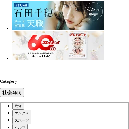
Category
社会
開/閉
総合
エンタメ
スポーツ
クルマ