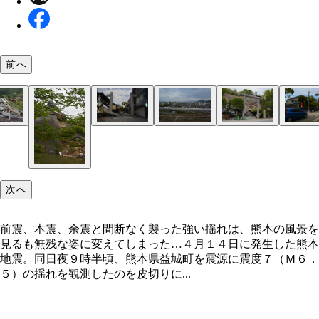
前へ
脱線した九州新幹線。４月１５日正午時点で、まだ
益城町役場近くの住宅街にある倒壊家屋。やはり１
築年数が古いアパートも２階部分のみが残る格好と
倒壊した自宅に着替えの衣類などをとりにきた被災
益城町では瓦屋根の家屋も多かった。瓦の重みが家
益城町役場から徒歩数分の場所にあるお寺も、瓦が
南阿蘇村の村営キャンプ場付近の道路は完全に損壊
阿蘇の名湯、栃木（とちのき）温泉の温泉旅館の駐
前震、本震、余震と間断なく襲った強い揺れは、熊
作業は行なわれていない様子
分がつぶれてしまっている
ていた
倒壊を招きやすい状況を作っていたとも指摘されて
落ちた屋根だけを残し、崩壊してしまった…
いた
にて。運悪く、２台の車に巨大な落石が直撃してい
風景を見るも無残な姿に変えてしまった…
地震で崩れ落ちた土砂が、南阿蘇村を南北に通る国
阿蘇東急ゴルフクラブ近辺にある別荘地帯。複数の
２５号を越え、真下の立野峡谷へと落下している
が今にも谷底へ崩れ落ちそう
次へ
前震、本震、余震と間断なく襲った強い揺れは、熊本の風景を
見るも無残な姿に変えてしまった…４月１４日に発生した熊本
地震。同日夜９時半頃、熊本県益城町を震源に震度７（Ｍ６．
５）の揺れを観測したのを皮切りに...