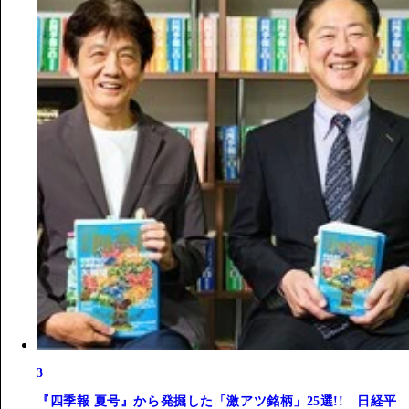
3
『四季報 夏号』から発掘した「激アツ銘柄」25選!! 日経平