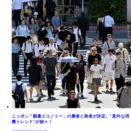
ニッポン「酷暑エコノミー」の勝者と敗者が決定。"意外な消
費トレンド"が続々！