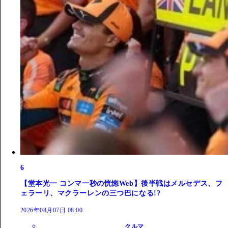
6
【堂本光一 コンマ一秒の恍惚Web】後半戦はメルセデス、フ
ェラーリ、マクラーレンの三つ巴になる!?
2026年08月07日 08:00
クルマ