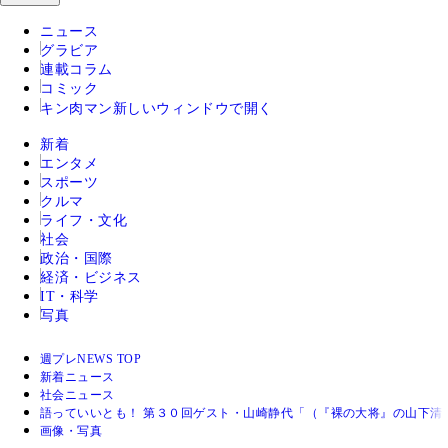
ニュース
グラビア
連載コラム
コミック
キン肉マン
新しいウィンドウで開く
新着
エンタメ
スポーツ
クルマ
ライフ・文化
社会
政治・国際
経済・ビジネス
IT・科学
写真
週プレNEWS TOP
新着ニュース
社会ニュース
語っていいとも！ 第３０回ゲスト・山崎静代「（『裸の大将』の山下清
画像・写真