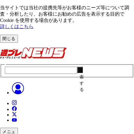
当サイトでは当社の提携先等がお客様のニーズ等について調
査・分析したり、お客様にお勧めの広告を表⽰する⽬的で
Cookie を使⽤する場合があります。
詳しくはこちら
閉じる
検
索
す
る
メニュ