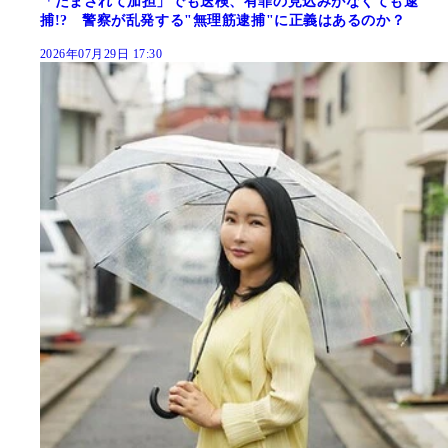
「だまされて加担」でも送検、有罪の見込みがなくても逮
捕!? 警察が乱発する"無理筋逮捕"に正義はあるのか？
2026年07月29日 17:30