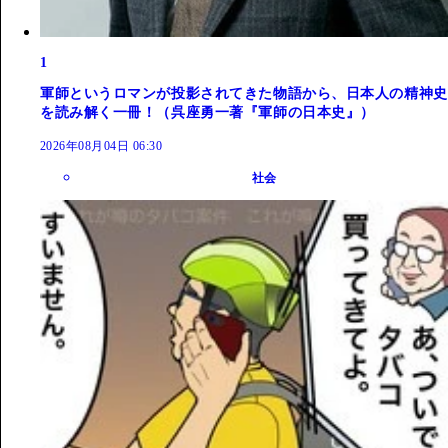
1
軍師というロマンが投影されてきた物語から、日本人の精神史
を読み解く一冊！（呉座勇一著『軍師の日本史』）
2026年08月04日 06:30
社会