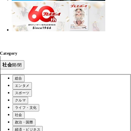
Category
社会
開/閉
総合
エンタメ
スポーツ
クルマ
ライフ・文化
社会
政治・国際
経済・ビジネス