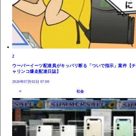
2
ウーバーイーツ配達員がキッパリ断る「ついで指示」案件【チ
ャリンコ爆走配達日誌】
2026年07月02日 07:00
社会