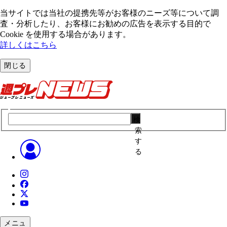
当サイトでは当社の提携先等がお客様のニーズ等について調
査・分析したり、お客様にお勧めの広告を表⽰する⽬的で
Cookie を使⽤する場合があります。
詳しくはこちら
閉じる
検
索
す
る
メニュ