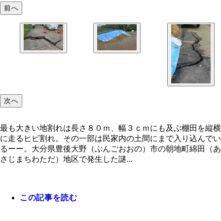
前へ
最も大きい地割れは長さ８０ｍ、幅３ｃｍにも及ぶ
ブルーシートがかけられているが、田んぼの中にも
が
次へ
最も大きい地割れは長さ８０ｍ、幅３ｃｍにも及ぶ棚田を縦横
に走るヒビ割れ。その一部は民家内の土間にまで入り込んでい
るーー。大分県豊後大野（ぶんごおおの）市の朝地町綿田（あ
さじまちわただ）地区で発生した謎...
この記事を読む