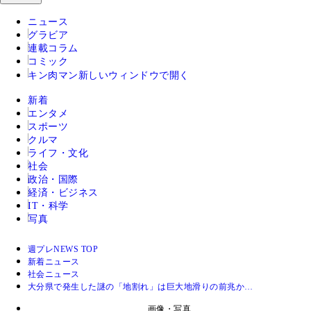
ニュース
グラビア
連載コラム
コミック
キン肉マン
新しいウィンドウで開く
新着
エンタメ
スポーツ
クルマ
ライフ・文化
社会
政治・国際
経済・ビジネス
IT・科学
写真
週プレNEWS TOP
新着ニュース
社会ニュース
大分県で発生した謎の「地割れ」は巨大地滑りの前兆か…
画像・写真