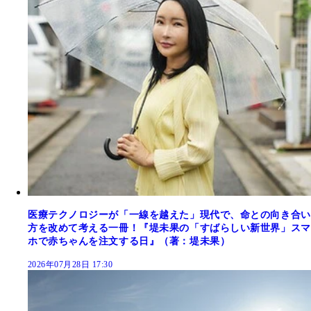
医療テクノロジーが「一線を越えた」現代で、命との向き合い
方を改めて考える一冊！『堤未果の「すばらしい新世界」スマ
ホで赤ちゃんを注文する日』（著：堤未果）
2026年07月28日 17:30