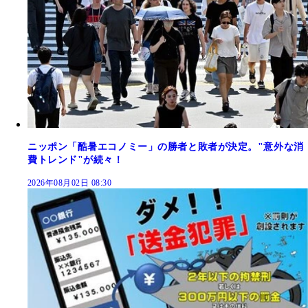
ニッポン「酷暑エコノミー」の勝者と敗者が決定。"意外な消
費トレンド"が続々！
2026年08月02日 08:30