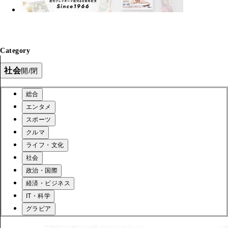
Category
社会
開/閉
総合
エンタメ
スポーツ
クルマ
ライフ・文化
社会
政治・国際
経済・ビジネス
IT・科学
グラビア