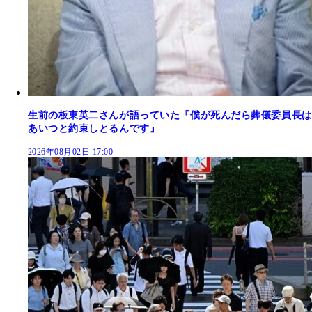
生前の板東英二さんが語っていた『僕が死んだら葬儀委員長は
あいつと約束しとるんです』
2026年08月02日 17:00