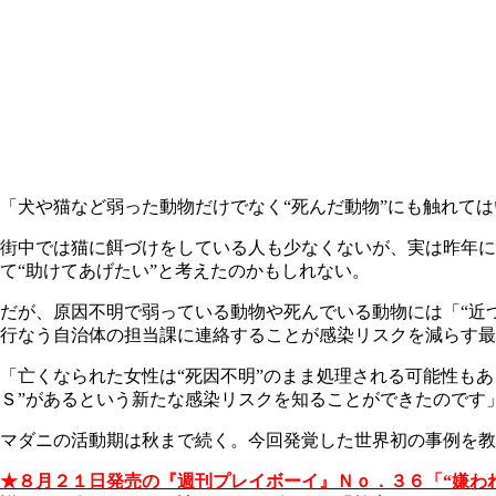
「犬や猫など弱った動物だけでなく“死んだ動物”にも触れて
街中では猫に餌づけをしている人も少なくないが、実は昨年に
て“助けてあげたい”と考えたのかもしれない。
だが、原因不明で弱っている動物や死んでいる動物には「“近
行なう自治体の担当課に連絡することが感染リスクを減らす最
「亡くなられた女性は“死因不明”のまま処理される可能性も
Ｓ”があるという新たな感染リスクを知ることができたのです
マダニの活動期は秋まで続く。今回発覚した世界初の事例を教
★８月２１日発売の『週刊プレイボーイ』Ｎｏ．３６「“嫌わ