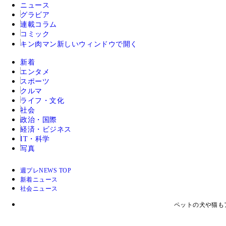
ニュース
グラビア
連載コラム
コミック
キン肉マン
新しいウィンドウで開く
新着
エンタメ
スポーツ
クルマ
ライフ・文化
社会
政治・国際
経済・ビジネス
IT・科学
写真
週プレNEWS TOP
新着ニュース
社会ニュース
ペットの犬や猫も