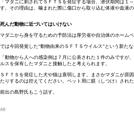
「マダニに刺されてＳＦＴＳを発症する場合、潜伏期間は１～
す。その理由は、噛まれた際に傷口から取り込む体液や血液の
死んだ動物に近づいてはいけない
マダニから身を守るための予防法は厚労省や自治体のホームペ
では今回発覚した“動物由来のＳＦＴＳウイルス”という新た
「動物から人への感染例は７月に公表された１件のみですが、
ルスを保有したマダニと接触したと考えられます。
ＳＦＴＳを発症した犬や猫は衰弱します。まさかマダニが原因
たりするのは控えてください。ペット用に躾（しつけ）された
前出の島野氏もこう話す。