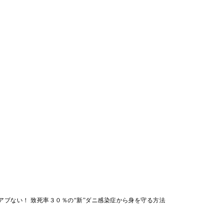
アブない！ 致死率３０％の“新”ダニ感染症から身を守る方法