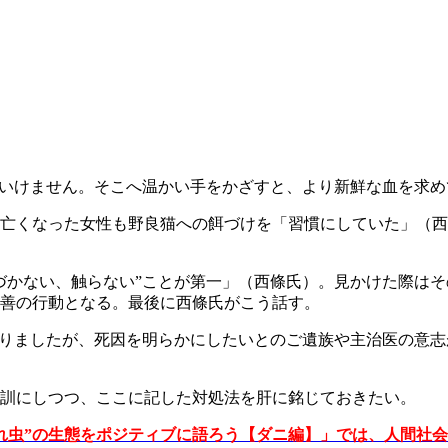
はいけません。そこへ温かい手をかざすと、より新鮮な血を求
亡くなった女性も野良猫への餌づけを「習慣にしていた」（西
づかない、触らない”ことが第一」（西條氏）。見かけた際は
善の行動となる。最後に西條氏がこう話す。
ありましたが、死因を明らかにしたいとのご遺族や主治医の意志
」
訓にしつつ、ここに記した対処法を肝に銘じておきたい。
れ虫”の生態をポジティブに語ろう【ダニ編】」では、人間社会