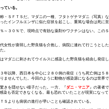
っている。
称・ＳＦＴＳだ。マダニの一種、フタトゲチマダニ（写真）な
ったインフルエンザに似た症状を起こし、重篤な場合は死に至
％～３０％で、現時点で有効な薬剤やワクチンはない。このＳ
代女性が衰弱した野良猫を介抱し、病院に連れて行こうとした
た。
例はマダニに刺されてウイルスに感染した野良猫を経由し発症
３年以降、西日本を中心に２８０例の発症（うち死亡例は５８
りませんでした。今回のように動物が感染源になるのは世界で
驚きを隠せない様子だった。一方、『
ダニ・マニア
』の著者で
の感染も否定できなくなる。最も恐れていたことが現実になっ
ＴＳよりも病状の進行が早いことも確認されている。