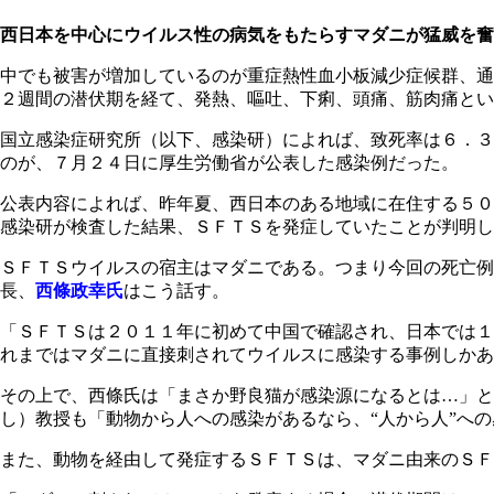
西日本を中心にウイルス性の病気をもたらすマダニが猛威を奮
中でも被害が増加しているのが重症熱性血小板減少症候群、通
２週間の潜伏期を経て、発熱、嘔吐、下痢、頭痛、筋肉痛とい
国立感染症研究所（以下、感染研）によれば、致死率は６．３
のが、７月２４日に厚生労働省が公表した感染例だった。
公表内容によれば、昨年夏、西日本のある地域に在住する５０
感染研が検査した結果、ＳＦＴＳを発症していたことが判明し
ＳＦＴＳウイルスの宿主はマダニである。つまり今回の死亡
長、
西條政幸氏
はこう話す。
「ＳＦＴＳは２０１１年に初めて中国で確認され、日本では１
れまではマダニに直接刺されてウイルスに感染する事例しかあ
その上で、西條氏は「まさか野良猫が感染源になるとは…」と
し）教授も「動物から人への感染があるなら、“人から人”へ
また、動物を経由して発症するＳＦＴＳは、マダニ由来のＳＦ