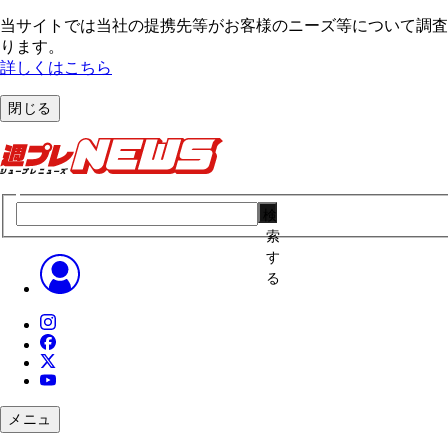
当サイトでは当社の提携先等がお客様のニーズ等について調査・
ります。
詳しくはこちら
閉じる
検
索
す
る
メニュ