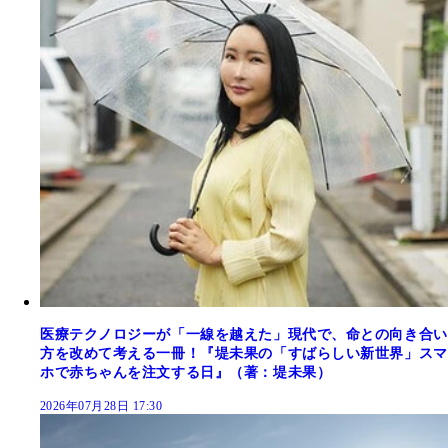
医療テクノロジーが「一線を越えた」現代で、命との向き合い
方を改めて考える一冊！『堤未果の「すばらしい新世界」スマ
ホで赤ちゃんを注文する日』（著：堤未果）
2026年07月28日 17:30