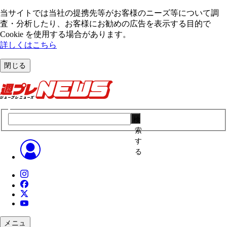
当サイトでは当社の提携先等がお客様のニーズ等について調
査・分析したり、お客様にお勧めの広告を表⽰する⽬的で
Cookie を使⽤する場合があります。
詳しくはこちら
閉じる
検
索
す
る
メニュ