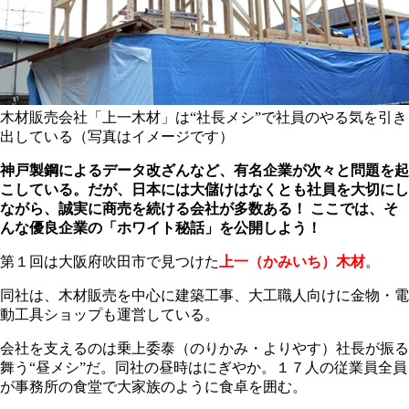
木材販売会社「上一木材」は“社長メシ”で社員のやる気を引き
出している（写真はイメージです）
神戸製鋼によるデータ改ざんなど、有名企業が次々と問題を起
こしている。だが、日本には大儲けはなくとも社員を大切にし
ながら、誠実に商売を続ける会社が多数ある！ ここでは、そ
んな優良企業の「ホワイト秘話」を公開しよう！
第１回は大阪府吹田市で見つけた
上一（かみいち）木材
。
同社は、木材販売を中心に建築工事、大工職人向けに金物・電
動工具ショップも運営している。
会社を支えるのは乗上委泰（のりかみ・よりやす）社長が振る
舞う“昼メシ”だ。同社の昼時はにぎやか。１７人の従業員全員
が事務所の食堂で大家族のように食卓を囲む。