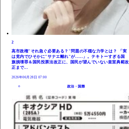
2
高市政権"それ急ぐ必要ある？"問題の不穏な力学とは？ 「実
は党内でひそかに"サナエ離れ"が......」。テキトーすぎる国
旗損壊罪＆国民投票法改正に、国民が望んでいない皇室典範改
正まで...
2026年06月28日 07:00
政治・国際