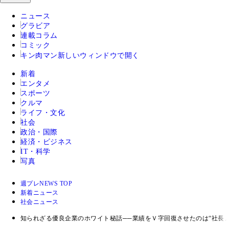
ニュース
グラビア
連載コラム
コミック
キン肉マン
新しいウィンドウで開く
新着
エンタメ
スポーツ
クルマ
ライフ・文化
社会
政治・国際
経済・ビジネス
IT・科学
写真
週プレNEWS TOP
新着ニュース
社会ニュース
知られざる優良企業のホワイト秘話──業績をＶ字回復させたのは“社長メ