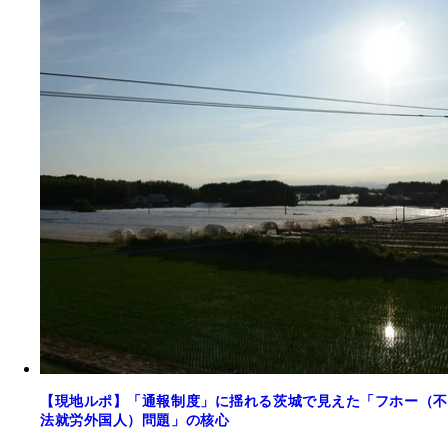
【現地ルポ】「通報制度」に揺れる茨城で見えた「フホー（不
法就労外国人）問題」の核心