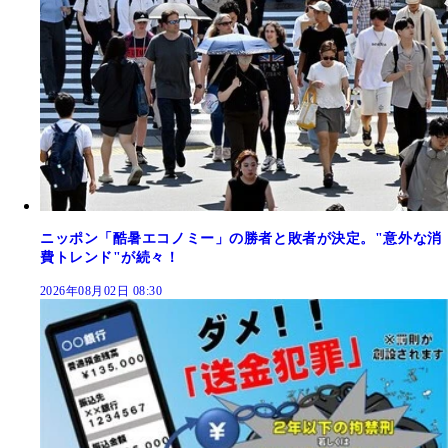
ニッポン「酷暑エコノミー」の勝者と敗者が決定。"意外な消
費トレンド"が続々！
2026年08月02日 08:30