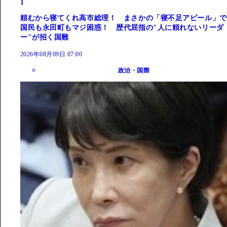
1
頼むから寝てくれ高市総理！ まさかの「寝不足アピール」で
国民も永田町もマジ困惑！ 歴代屈指の"人に頼れないリーダ
ー"が招く国難
2026年08月09日 07:00
政治・国際