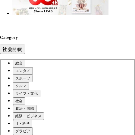
Category
社会
開/閉
総合
エンタメ
スポーツ
クルマ
ライフ・文化
社会
政治・国際
経済・ビジネス
IT・科学
グラビア