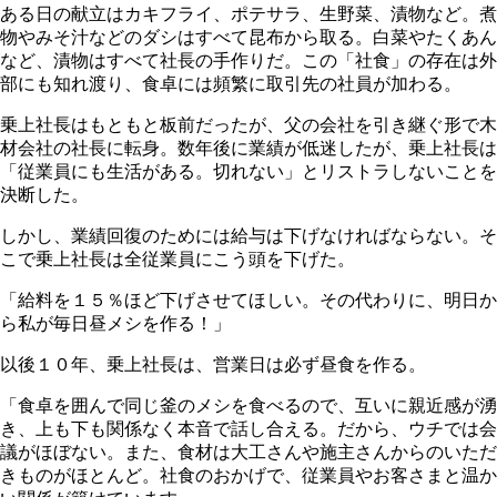
ある日の献立はカキフライ、ポテサラ、生野菜、漬物など。煮
物やみそ汁などのダシはすべて昆布から取る。白菜やたくあん
など、漬物はすべて社長の手作りだ。この「社食」の存在は外
部にも知れ渡り、食卓には頻繁に取引先の社員が加わる。
乗上社長はもともと板前だったが、父の会社を引き継ぐ形で木
材会社の社長に転身。数年後に業績が低迷したが、乗上社長は
「従業員にも生活がある。切れない」とリストラしないことを
決断した。
しかし、業績回復のためには給与は下げなければならない。そ
こで乗上社長は全従業員にこう頭を下げた。
「給料を１５％ほど下げさせてほしい。その代わりに、明日か
ら私が毎日昼メシを作る！」
以後１０年、乗上社長は、営業日は必ず昼食を作る。
「食卓を囲んで同じ釜のメシを食べるので、互いに親近感が湧
き、上も下も関係なく本音で話し合える。だから、ウチでは会
議がほぼない。また、食材は大工さんや施主さんからのいただ
きものがほとんど。社食のおかげで、従業員やお客さまと温か