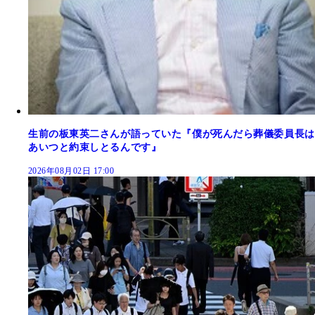
生前の板東英二さんが語っていた『僕が死んだら葬儀委員長は
あいつと約束しとるんです』
2026年08月02日 17:00