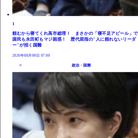
1
頼むから寝てくれ高市総理！ まさかの「寝不足アピール」で
国民も永田町もマジ困惑！ 歴代屈指の"人に頼れないリーダ
ー"が招く国難
2026年08月09日 07:00
政治・国際