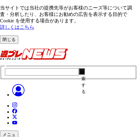
当サイトでは当社の提携先等がお客様のニーズ等について調
査・分析したり、お客様にお勧めの広告を表⽰する⽬的で
Cookie を使⽤する場合があります。
詳しくはこちら
閉じる
検
索
す
る
メニュ