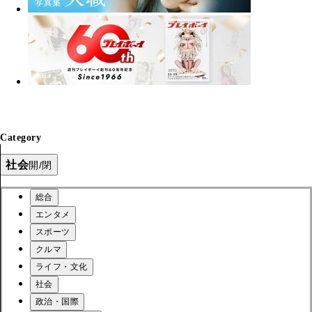
Category
社会
開/閉
総合
エンタメ
スポーツ
クルマ
ライフ・文化
社会
政治・国際