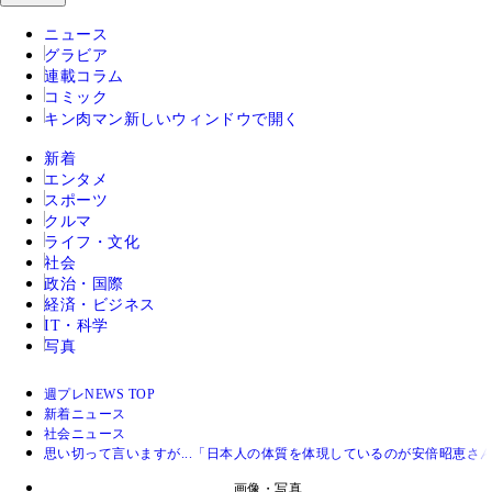
ニュース
グラビア
連載コラム
コミック
キン肉マン
新しいウィンドウで開く
新着
エンタメ
スポーツ
クルマ
ライフ・文化
社会
政治・国際
経済・ビジネス
IT・科学
写真
週プレNEWS TOP
新着ニュース
社会ニュース
思い切って言いますが...「日本人の体質を体現しているのが安倍昭恵さ
画像・写真