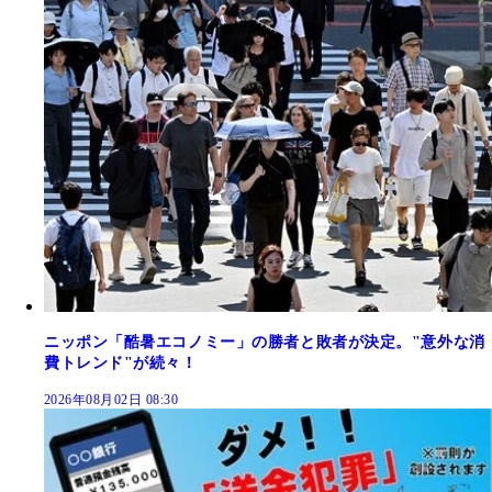
ニッポン「酷暑エコノミー」の勝者と敗者が決定。"意外な消
費トレンド"が続々！
2026年08月02日 08:30