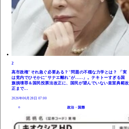
2
高市政権"それ急ぐ必要ある？"問題の不穏な力学とは？ 「実
は党内でひそかに"サナエ離れ"が......」。テキトーすぎる国
旗損壊罪＆国民投票法改正に、国民が望んでいない皇室典範改
正まで...
2026年06月28日 07:00
政治・国際