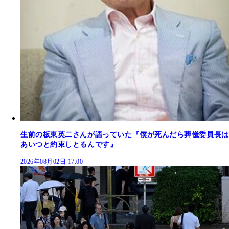
生前の板東英二さんが語っていた『僕が死んだら葬儀委員長は
あいつと約束しとるんです』
2026年08月02日 17:00