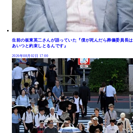
生前の板東英二さんが語っていた『僕が死んだら葬儀委員長は
あいつと約束しとるんです』
2026年08月02日 17:00