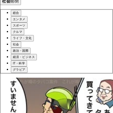
社会
開/閉
総合
エンタメ
スポーツ
クルマ
ライフ・文化
社会
政治・国際
経済・ビジネス
IT・科学
グラビア