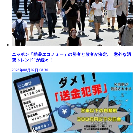
ニッポン「酷暑エコノミー」の勝者と敗者が決定。"意外な消
費トレンド"が続々！
2026年08月02日 08:30