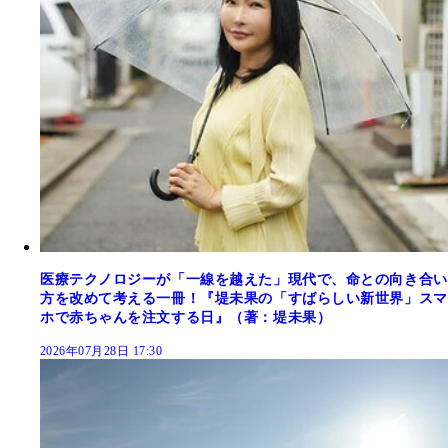
医療テクノロジーが「一線を越えた」現代で、命との向き合い
方を改めて考える一冊！『堤未果の「すばらしい新世界」スマ
ホで赤ちゃんを注文する日』（著：堤未果）
2026年07月28日 17:30