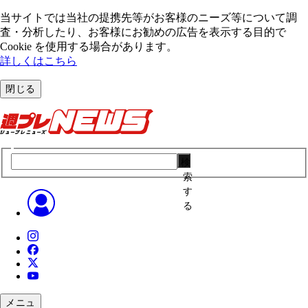
当サイトでは当社の提携先等がお客様のニーズ等について調
査・分析したり、お客様にお勧めの広告を表⽰する⽬的で
Cookie を使⽤する場合があります。
詳しくはこちら
閉じる
検
索
す
る
メニュ