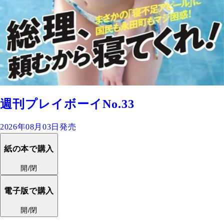
週刊プレイボーイNo.33
2026年08月03日発売
紙の本で購入
開/閉
電子版で購入
開/閉