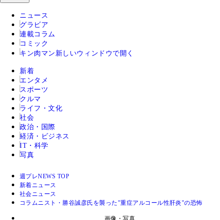
ニュース
グラビア
連載コラム
コミック
キン肉マン
新しいウィンドウで開く
新着
エンタメ
スポーツ
クルマ
ライフ・文化
社会
政治・国際
経済・ビジネス
IT・科学
写真
週プレNEWS TOP
新着ニュース
社会ニュース
コラムニスト・勝谷誠彦氏を襲った"重症アルコール性肝炎"の恐怖
画像・写真