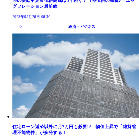
卵の供給不足＆価格高騰は3年続く？《卵価格の高騰》=エッ
グフレーション最前線
2023年05月26日 06:30
経済・ビジネス
住宅ローン返済以外に月7万円も必要!? 物価上昇で「維持管
理不能物件」が多発する！