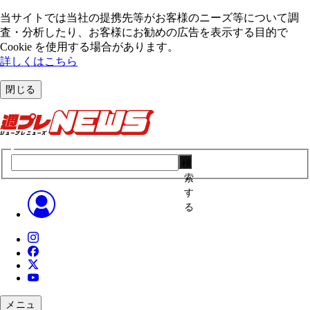
当サイトでは当社の提携先等がお客様のニーズ等について調
査・分析したり、お客様にお勧めの広告を表⽰する⽬的で
Cookie を使⽤する場合があります。
詳しくはこちら
閉じる
検
索
す
る
メニュ