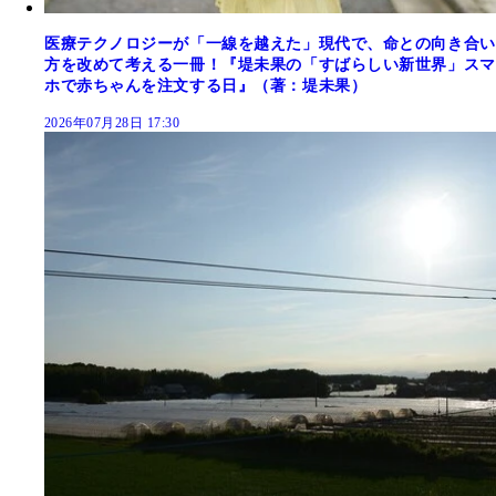
医療テクノロジーが「一線を越えた」現代で、命との向き合い
方を改めて考える一冊！『堤未果の「すばらしい新世界」スマ
ホで赤ちゃんを注文する日』（著：堤未果）
2026年07月28日 17:30