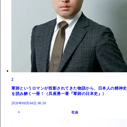
2
軍師というロマンが投影されてきた物語から、日本人の精神史
を読み解く一冊！（呉座勇一著『軍師の日本史』）
2026年08月04日 06:30
社会