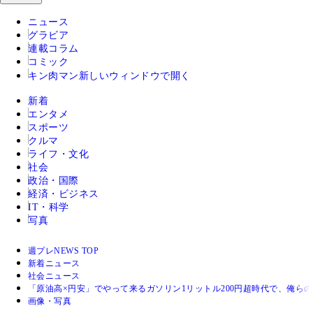
ニュース
グラビア
連載コラム
コミック
キン肉マン
新しいウィンドウで開く
新着
エンタメ
スポーツ
クルマ
ライフ・文化
社会
政治・国際
経済・ビジネス
IT・科学
写真
週プレNEWS TOP
新着ニュース
社会ニュース
「原油高×円安」でやって来るガソリン1リットル200円超時代で、俺ら
画像・写真