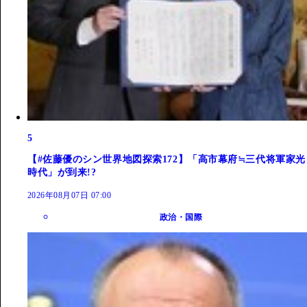
5
【#佐藤優のシン世界地図探索172】「高市幕府≒三代将軍家光
時代」が到来!?
2026年08月07日 07:00
政治・国際