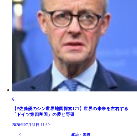
6
【#佐藤優のシン世界地図探索171】世界の未来を左右する
「ドイツ第四帝国」の夢と野望
2026年07月31日 11:30
政治・国際