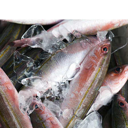
県魚グルクン（タカサゴ）
も北上中