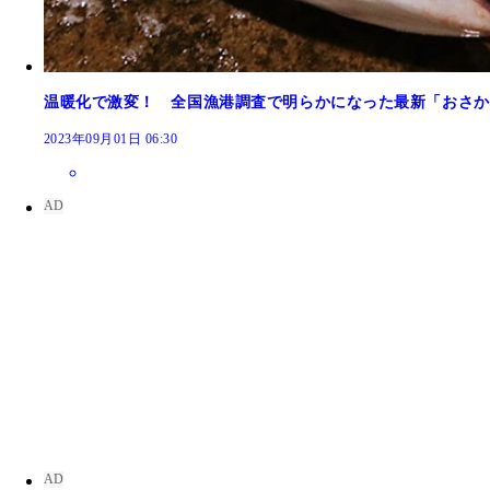
温暖化で激変！ 全国漁港調査で明らかになった最新「おさか
上が沖縄の初夏の名物スク（アイゴ類の稚魚）の塩
2023年09月01日 06:30
漁獲が激減