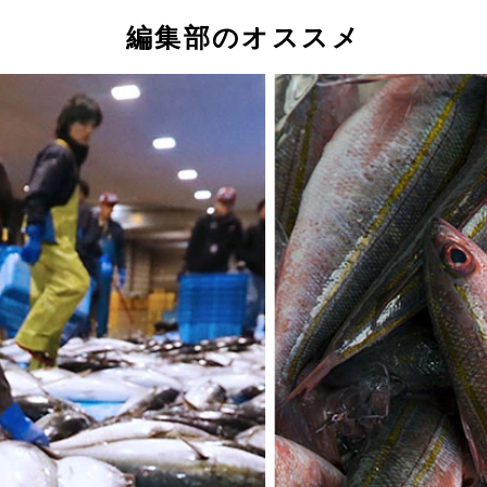
編集部のオススメ
富山湾でもまとまって獲れるようになったシイラ
り」（左）、長崎県壱岐島や熊本県天草でも獲れ始めた沖縄の
困らせているクロサバフグ
したことでも有名な、高級魚ノドグロ（アカムツ）の分布海域