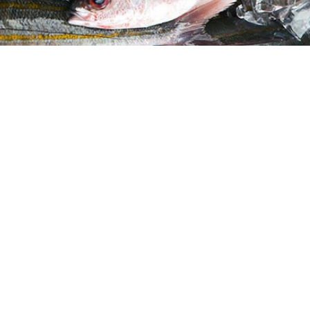
青いブダイ類の総称。写真はおそらくナンヨウブダイ）。どち