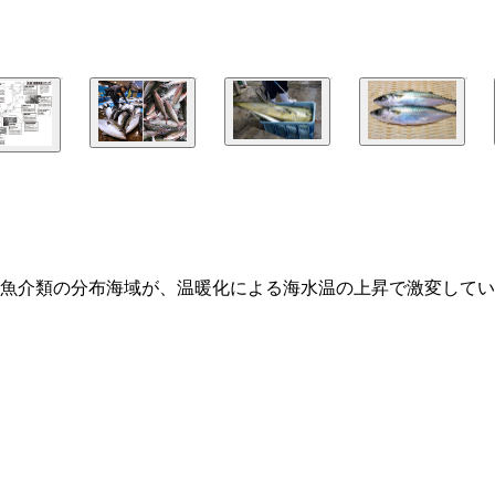
産魚介類の分布海域が、温暖化による海水温の上昇で激変して