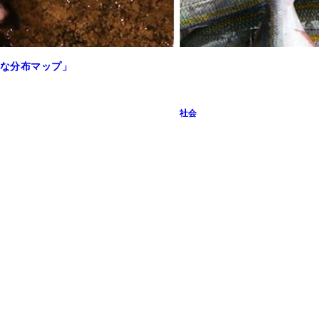
な分布マップ」
漬け「スクガラス」、下が石垣島の漁業の主力イラブチャー（
社会