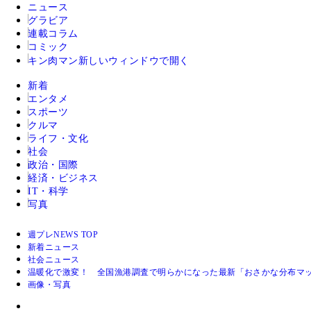
ニュース
グラビア
連載コラム
コミック
キン肉マン
新しいウィンドウで開く
新着
エンタメ
スポーツ
クルマ
ライフ・文化
社会
政治・国際
経済・ビジネス
IT・科学
写真
週プレNEWS TOP
新着ニュース
社会ニュース
温暖化で激変！ 全国漁港調査で明らかになった最新「おさかな分布マ
画像・写真