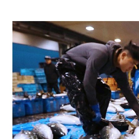
全国「漁獲異変」マップ
サバ
ハワイで「マヒマヒ」と呼ばれる南方系の魚ながら
イセエビ
漁獲が激減している富山県のブランド魚「ひみ寒ぶ
九州で大発生し釣り糸や漁網を食いちぎって漁師を
全国「漁獲異変」マップ
かつてプロテニスプレーヤー錦織圭が好物だと公言
全国「漁獲異変」マップ