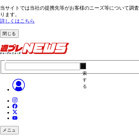
当サイトでは当社の提携先等がお客様のニーズ等について調査・
ります。
詳しくはこちら
閉じる
検
索
す
る
メニュ