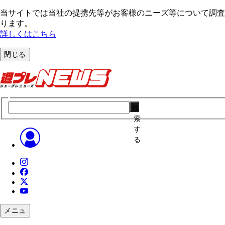
当サイトでは当社の提携先等がお客様のニーズ等について調査・
ります。
詳しくはこちら
閉じる
検
索
す
る
メニュ