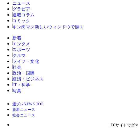
ニュース
グラビア
連載コラム
コミック
キン肉マン
新しいウィンドウで開く
新着
エンタメ
スポーツ
クルマ
ライフ・文化
社会
政治・国際
経済・ビジネス
IT・科学
写真
週プレNEWS TOP
新着ニュース
社会ニュース
ECサイトでダ