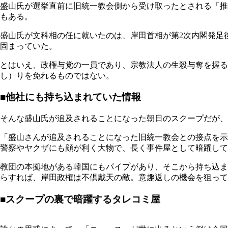
盛山氏が選挙直前に旧統一教会側から受け取ったとされる「推
もある。
盛山氏が文科相の任に就いたのは、岸田首相が第2次内閣発足後
固まっていた。
とはいえ、政権与党の一員であり、宗教法人の生殺与奪を握
し）りを免れるものではない。
■他社にも持ち込まれていた情報
そんな盛山氏が追及されることになった朝日のスクープだが、
「盛山さんが追及されることになった旧統一教会との接点を示
警察やヤクザにも顔が利く大物で、長く事件屋として暗躍して
教団の本拠地がある韓国にもパイプがあり、そこから持ち込ま
らすれば、岸田政権は不倶戴天の敵。意趣返しの機会を狙って
■スクープの裏で暗躍するタレコミ屋