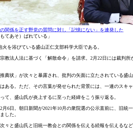
の関係を正す野党の質問に対し「記憶にない」を連発した
もてあそ）ばれている」
中砲火を浴びている盛山正仁文部科学大臣である。
に宗教法人法に基づく「解散命令」を請求。2月22日には裁判
推薦状」が次々と暴露され、批判の矢面に立たされている盛山
はある。ただ、その言葉が発せられた背景には、一連のスキャ
って、盛山氏が炎上するに至った経緯をこう振り返る。
月6日。朝日新聞が2021年10月の衆院選の公示直前に、旧
ました。
次々と盛山氏と旧統一教会との関係を伝える続報を伝えるなど