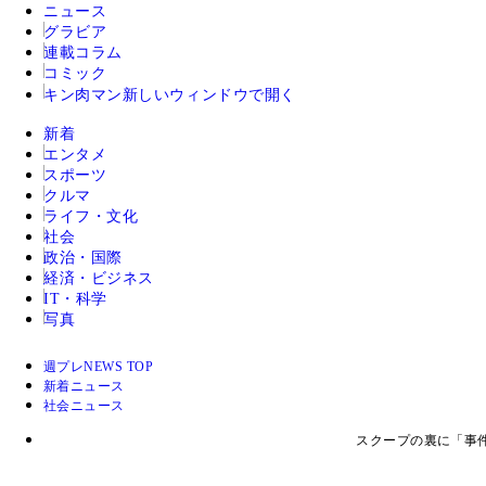
ニュース
グラビア
連載コラム
コミック
キン肉マン
新しいウィンドウで開く
新着
エンタメ
スポーツ
クルマ
ライフ・文化
社会
政治・国際
経済・ビジネス
IT・科学
写真
週プレNEWS TOP
新着ニュース
社会ニュース
スクープの裏に「事