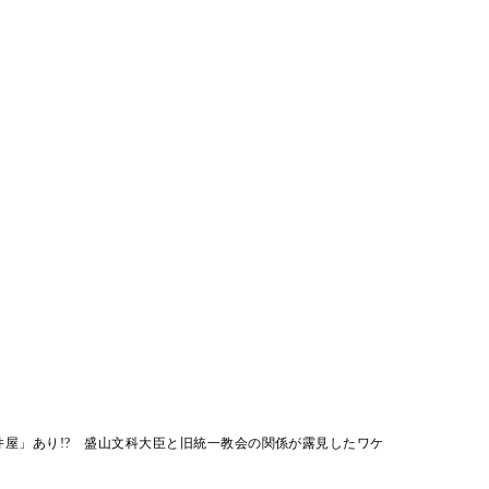
件屋」あり!? 盛山文科大臣と旧統一教会の関係が露見したワケ