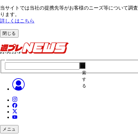
当サイトでは当社の提携先等がお客様のニーズ等について調査・
ります。
詳しくはこちら
閉じる
検
索
す
る
メニュ