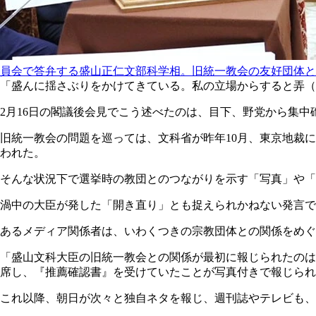
員会で答弁する盛山正仁文部科学相。旧統一教会の友好団体と
「盛んに揺さぶりをかけてきている。私の立場からすると弄（
2月16日の閣議後会見でこう述べたのは、目下、野党から集
旧統一教会の問題を巡っては、文科省が昨年10月、東京地裁
われた。
そんな状況下で選挙時の教団とのつながりを示す「写真」や「
渦中の大臣が発した「開き直り」とも捉えられかねない発言で
あるメディア関係者は、いわくつきの宗教団体との関係をめぐ
「盛山文科大臣の旧統一教会との関係が最初に報じられたのは2
席し、『推薦確認書』を受けていたことが写真付きで報じられ
これ以降、朝日が次々と独自ネタを報じ、週刊誌やテレビも、