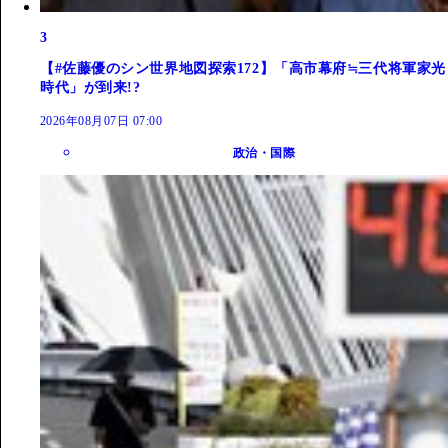
3
【#佐藤優のシン世界地図探索172】「高市幕府≒三代将軍家光
時代」が到来!?
2026年08月07日 07:00
政治・国際