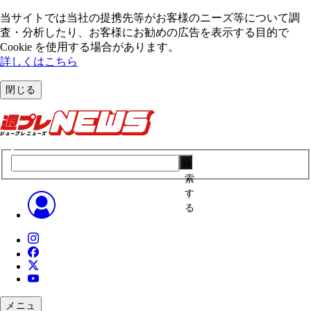
当サイトでは当社の提携先等がお客様のニーズ等について調
査・分析したり、お客様にお勧めの広告を表⽰する⽬的で
Cookie を使⽤する場合があります。
詳しくはこちら
閉じる
検
索
す
る
メニュ