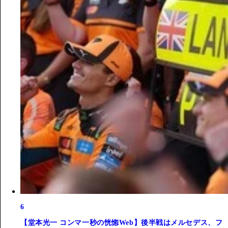
6
【堂本光一 コンマ一秒の恍惚Web】後半戦はメルセデス、フ