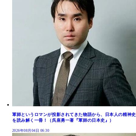
軍師というロマンが投影されてきた物語から、日本人の精神史
を読み解く一冊！（呉座勇一著『軍師の日本史』）
2026年08月04日 06:30