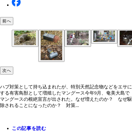
前へ
奄美マングースバスターズのメンバー。2005年の
には12人だったが、その後40人を超える大人数と
た。彼らの努力によって奄美大島のマングースは根
探索犬と一緒にマングースを探すバスターズのメン
ハブ対策として持ち込まれたが、特別天然記念物な
天然記念物のアマミノクロウサギをくわえるノネコ
た
ー。山の中では、犬も人間もハブに噛まれたりハチ
エサにする有害鳥獣として増殖したマングース
ングースがいなくなった今、今度はノネコが天然記
されたりする危険がある。夏の暑さにも苦労したと
などの脅威となっている
次へ
ハブ対策として持ち込まれたが、特別天然記念物などをエサに
する有害鳥獣として増殖したマングース今年9月、奄美大島で
マングースの根絶宣言が出された。なぜ増えたのか？ なぜ駆
除されることになったのか？ 対策...
この記事を読む