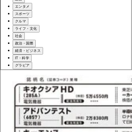
エンタメ
スポーツ
クルマ
ライフ・文化
社会
政治・国際
経済・ビジネス
IT・科学
グラビア