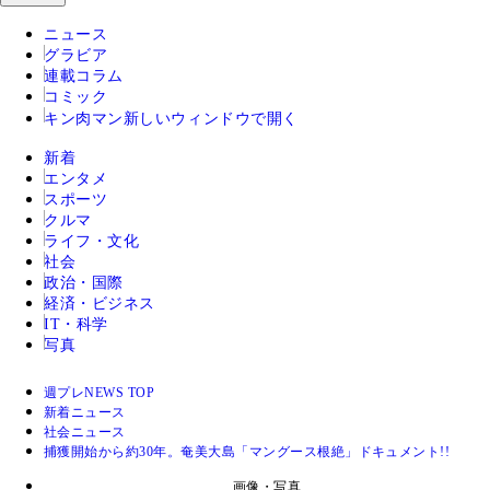
ニュース
グラビア
連載コラム
コミック
キン肉マン
新しいウィンドウで開く
新着
エンタメ
スポーツ
クルマ
ライフ・文化
社会
政治・国際
経済・ビジネス
IT・科学
写真
週プレNEWS TOP
新着ニュース
社会ニュース
捕獲開始から約30年。奄美大島「マングース根絶」ドキュメント!!
画像・写真