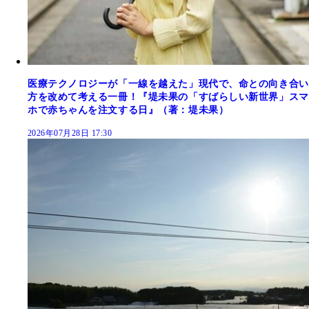
医療テクノロジーが「一線を越えた」現代で、命との向き合い
方を改めて考える一冊！『堤未果の「すばらしい新世界」スマ
ホで赤ちゃんを注文する日』（著：堤未果）
2026年07月28日 17:30