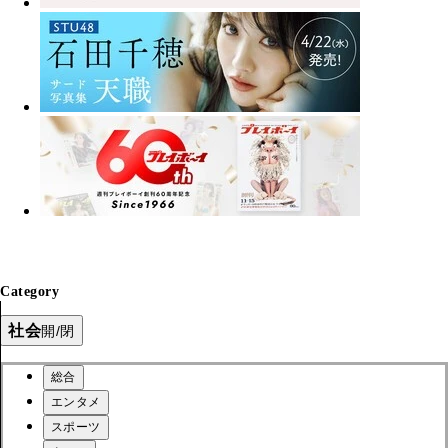
Category
社会
開/閉
総合
エンタメ
スポーツ