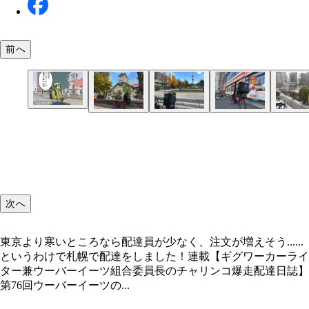
前へ
東京より寒いところなら配達員が少なく、注文が増
う……というわけで札幌で配達をしました！
札幌といえば時計台
札幌といえば大通公園
北海道を代表するコンビニ・セイコーマート
2日目の札幌は大雪でした
雪が残る深夜のすすきのでウーバーイーツ配達をし
た
次へ
東京より寒いところなら配達員が少なく、注文が増えそう......
というわけで札幌で配達をしました！連載【ギグワーカーライ
ター兼ウーバーイーツ組合委員長のチャリンコ爆走配達日誌】
第76回ウーバーイーツの...