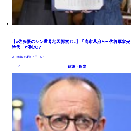
4
【#佐藤優のシン世界地図探索172】「高市幕府≒三代将軍家光
時代」が到来!?
2026年08月07日 07:00
政治・国際