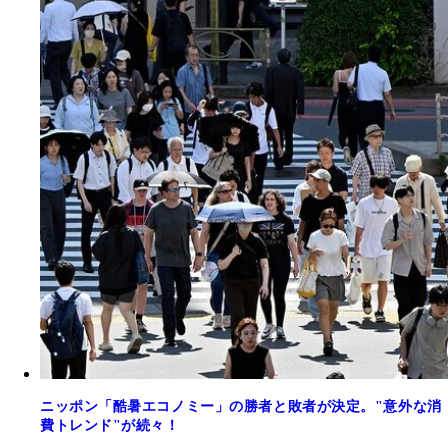
ニッポン「酷暑エコノミー」の勝者と敗者が決定。"意外な消
費トレンド"が続々！