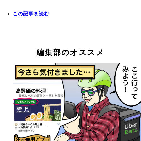
この記事を読む
編集部のオススメ
最後に日に稼いだ配達料①
最後に日に稼いだ配達料②