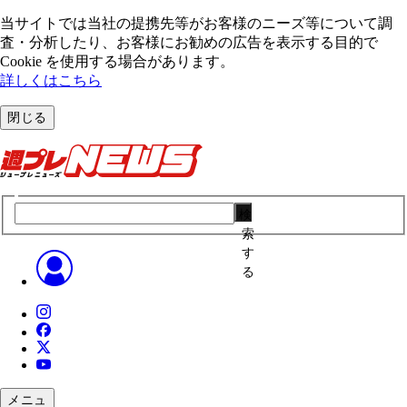
当サイトでは当社の提携先等がお客様のニーズ等について調
査・分析したり、お客様にお勧めの広告を表⽰する⽬的で
Cookie を使⽤する場合があります。
詳しくはこちら
閉じる
検
索
す
る
メニュ