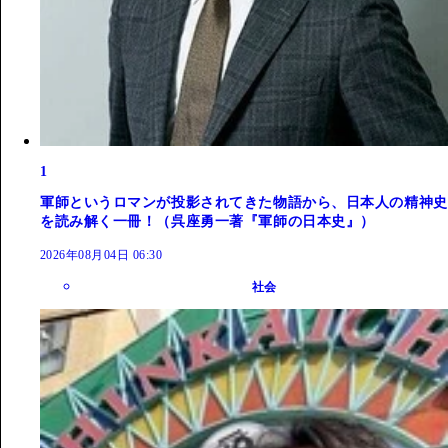
1
軍師というロマンが投影されてきた物語から、日本人の精神史
を読み解く一冊！（呉座勇一著『軍師の日本史』）
2026年08月04日 06:30
社会