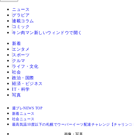
ニュース
グラビア
連載コラム
コミック
キン肉マン
新しいウィンドウで開く
新着
エンタメ
スポーツ
クルマ
ライフ・文化
社会
政治・国際
経済・ビジネス
IT・科学
写真
週プレNEWS TOP
新着ニュース
社会ニュース
最高気温10度以下の札幌でウーバーイーツ配達チャレンジ【チャリンコ
画像・写真