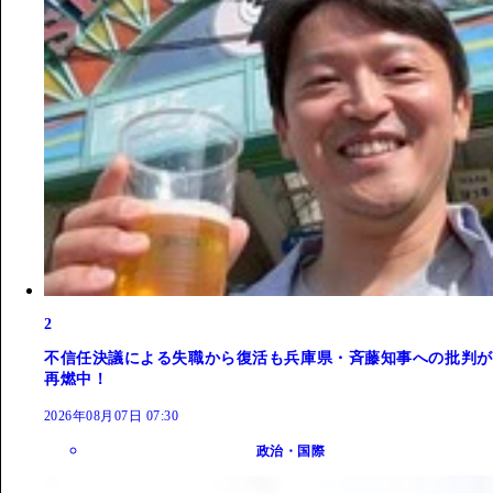
2
不信任決議による失職から復活も兵庫県・斉藤知事への批判が
再燃中！
2026年08月07日 07:30
政治・国際