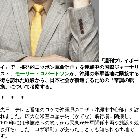
『週刊プレイボー
イ』で「挑発的ニッポン革命計画」を連載中の国際ジャーナリ
スト、
モーリー・ロバートソン
が、沖縄の米軍基地に隣接する
街を訪れた経験から、日本社会が前進するための「常識の転
換」について考察する。
＊ ＊ ＊
先日、テレビ番組のロケで沖縄県のコザ（沖縄市中心部）を訪
れました。広大な米空軍嘉手納（かでな）飛行場に隣接し、
1970
年には米施政への怒りから民衆が米軍関係車両や施設を焼
き打ちにした「コザ騒動」があったことでも知られる土地で
す。