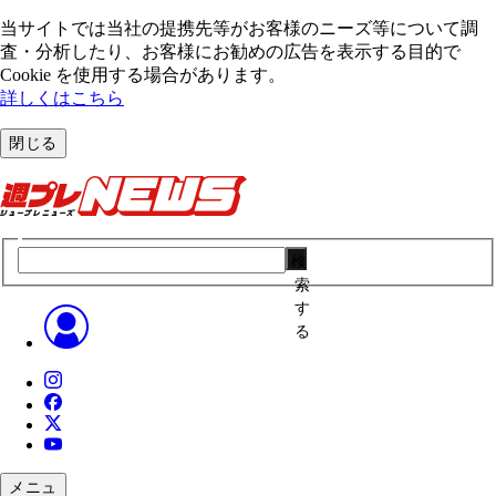
当サイトでは当社の提携先等がお客様のニーズ等について調
査・分析したり、お客様にお勧めの広告を表⽰する⽬的で
Cookie を使⽤する場合があります。
詳しくはこちら
閉じる
検
索
す
る
メニュ