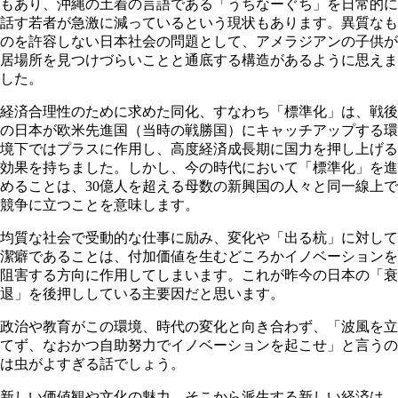
もあり、沖縄の土着の言語である「うちなーぐち」を日常的に
話す若者が急激に減っているという現状もあります。異質なも
のを許容しない日本社会の問題として、アメラジアンの子供が
居場所を見つけづらいことと通底する構造があるように思えま
した。
経済合理性のために求めた同化、すなわち「標準化」は、戦後
の日本が欧米先進国（当時の戦勝国）にキャッチアップする環
境下ではプラスに作用し、高度経済成長期に国力を押し上げる
効果を持ちました。しかし、今の時代において「標準化」を進
めることは、
30
億人を超える母数の新興国の人々と同一線上で
競争に立つことを意味します。
均質な社会で受動的な仕事に励み、変化や「出る杭」に対して
潔癖であることは、付加価値を生むどころかイノベーションを
阻害する方向に作用してしまいます。これが昨今の日本の「衰
退」を後押ししている主要因だと思います。
政治や教育がこの環境、時代の変化と向き合わず、「波風を立
てず、なおかつ自助努力でイノベーションを起こせ」と言うの
は虫がよすぎる話でしょう。
新しい価値観や文化の魅力、そこから派生する新しい経済は、