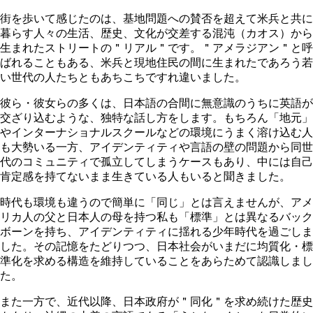
街を歩いて感じたのは、基地問題への賛否を超えて米兵と共に
暮らす人々の生活、歴史、文化が交差する混沌（カオス）から
生まれたストリートの＂リアル＂です。＂アメラジアン＂と呼
ばれることもある、米兵と現地住民の間に生まれたであろう若
い世代の人たちともあちこちですれ違いました。
彼ら・彼女らの多くは、日本語の合間に無意識のうちに英語が
交ざり込むような、独特な話し方をします。もちろん「地元」
やインターナショナルスクールなどの環境にうまく溶け込む人
も大勢いる一方、アイデンティティや言語の壁の問題から同世
代のコミュニティで孤立してしまうケースもあり、中には自己
肯定感を持てないまま生きている人もいると聞きました。
時代も環境も違うので簡単に「同じ」とは言えませんが、アメ
リカ人の父と日本人の母を持つ私も「標準」とは異なるバック
ボーンを持ち、アイデンティティに揺れる少年時代を過ごしま
した。その記憶をたどりつつ、日本社会がいまだに均質化・標
準化を求める構造を維持していることをあらためて認識しまし
た。
また一方で、近代以降、日本政府が＂同化＂を求め続けた歴史