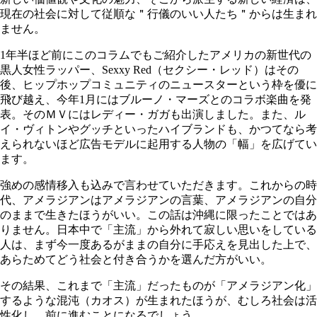
現在の社会に対して従順な＂行儀のいい人たち＂からは生まれ
ません。
1
年半ほど前にこのコラムでもご紹介したアメリカの新世代の
黒人女性ラッパー、
Sexxy Red
（セクシー・レッド）はその
後、ヒップホップコミュニティのニュースターという枠を優に
飛び越え、今年
1
月にはブルーノ・マーズとのコラボ楽曲を発
表。そのＭＶにはレディー・ガガも出演しました。また、ル
イ・ヴィトンやグッチといったハイブランドも、かつてなら考
えられないほど広告モデルに起用する人物の「幅」を広げてい
ます。
強めの感情移入も込みで言わせていただきます。これからの時
代、アメラジアンはアメラジアンの言葉、アメラジアンの自分
のままで生きたほうがいい。この話は沖縄に限ったことではあ
りません。日本中で「主流」から外れて寂しい思いをしている
人は、まず今一度あるがままの自分に手応えを見出した上で、
あらためてどう社会と付き合うかを選んだ方がいい。
その結果、これまで「主流」だったものが「アメラジアン化」
するような混沌（カオス）が生まれたほうが、むしろ社会は活
性化し、前に進むことになるでしょう。