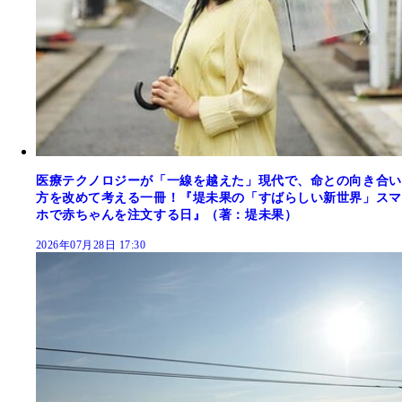
医療テクノロジーが「一線を越えた」現代で、命との向き合い
方を改めて考える一冊！『堤未果の「すばらしい新世界」スマ
ホで赤ちゃんを注文する日』（著：堤未果）
2026年07月28日 17:30