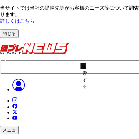
当サイトでは当社の提携先等がお客様のニーズ等について調査・
ります。
詳しくはこちら
閉じる
検
索
す
る
メニュ