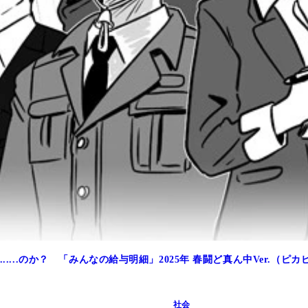
....のか？ 「みんなの給与明細」2025年 春闘ど真ん中Ver.（ピ
社会