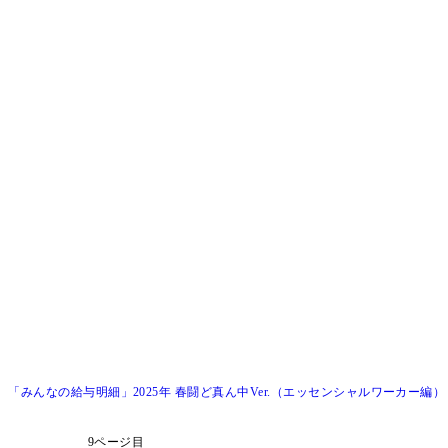
？ 「みんなの給与明細」2025年 春闘ど真ん中Ver.（エッセンシャルワーカー編）
9ページ目