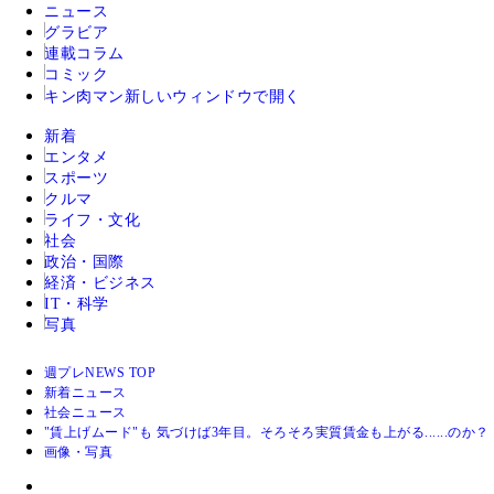
ニュース
グラビア
連載コラム
コミック
キン肉マン
新しいウィンドウで開く
新着
エンタメ
スポーツ
クルマ
ライフ・文化
社会
政治・国際
経済・ビジネス
IT・科学
写真
週プレNEWS TOP
新着ニュース
社会ニュース
"賃上げムード"も 気づけば3年目。そろそろ実質賃金も上がる......のか
画像・写真