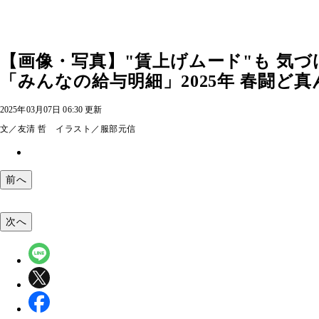
【画像・写真】"賃上げムード"も 気づけ
「みんなの給与明細」2025年 春闘ど真
2025年03月07日 06:30 更新
文／友清 哲 イラスト／服部元信
前へ
次へ