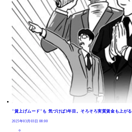
"賃上げムード"も 気づけば3年目。そろそろ実質賃金も上がる..
2025年03月03日 08:00