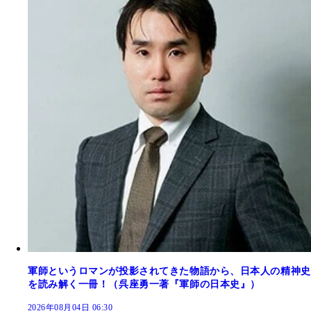
軍師というロマンが投影されてきた物語から、日本人の精神史
を読み解く一冊！（呉座勇一著『軍師の日本史』）
2026年08月04日 06:30