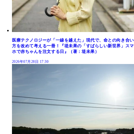
医療テクノロジーが「一線を越えた」現代で、命との向き合い
方を改めて考える一冊！『堤未果の「すばらしい新世界」スマ
ホで赤ちゃんを注文する日』（著：堤未果）
2026年07月28日 17:30