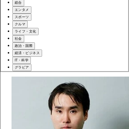
総合
エンタメ
スポーツ
クルマ
ライフ・文化
社会
政治・国際
経済・ビジネス
IT・科学
グラビア