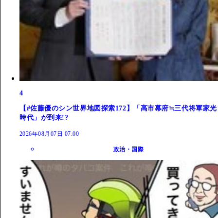
4
【#佐藤優のシン世界地図探索172】「高市幕府≒三代将軍家光
時代」が到来!?
2026年08月07日 07:00
政治・国際