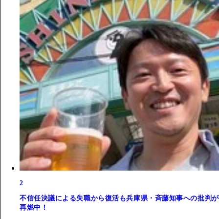
2
不信任決議による失職から復活も兵庫県・斉藤知事への批判が
再燃中！