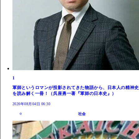
1
軍師というロマンが投影されてきた物語から、日本人の精神史
を読み解く一冊！（呉座勇一著『軍師の日本史』）
2026年08月04日 06:30
社会