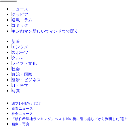
ニュース
グラビア
連載コラム
コミック
キン肉マン
新しいウィンドウで開く
新着
エンタメ
スポーツ
クルマ
ライフ・文化
社会
政治・国際
経済・ビジネス
IT・科学
写真
週プレNEWS TOP
新着ニュース
社会ニュース
「移住希望地ランキング」ベスト10の街に引っ越してから判明した"意外
画像・写真