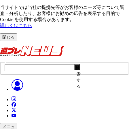
当サイトでは当社の提携先等がお客様のニーズ等について調
査・分析したり、お客様にお勧めの広告を表⽰する⽬的で
Cookie を使⽤する場合があります。
詳しくはこちら
閉じる
検
索
す
る
メニュ