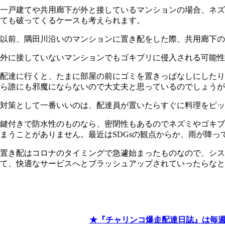
一戸建てや共用廊下が外と接しているマンションの場合、ネズ
ても破ってくるケースも考えられます。
以前、隅田川沿いのマンションに置き配をした際、共用廊下の
外に接していないマンションでもゴキブリに侵入される可能性
配達に行くと、たまに部屋の前にゴミを置きっぱなしにしたり
ら誰にも邪魔にならないので大丈夫と思っているのでしょうが
対策として一番いいのは、配達員が置いたらすぐに料理をピッ
鍵付きで防水性のものなら、密閉性もあるのでネズミやゴキブ
まうことがありません。最近はSDGsの観点からか、雨が降
置き配はコロナのタイミングで急遽始まったものなので、シ
て、快適なサービスへとブラッシュアップされていったらなと
★『チャリンコ爆走配達日誌』は毎