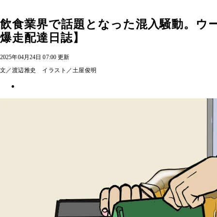
飲食業界で話題となった混入騒動。ウ
爆走配達日誌】
2025年04月24日 07:00 更新
文／渡辺雅史 イラスト／土屋俊明