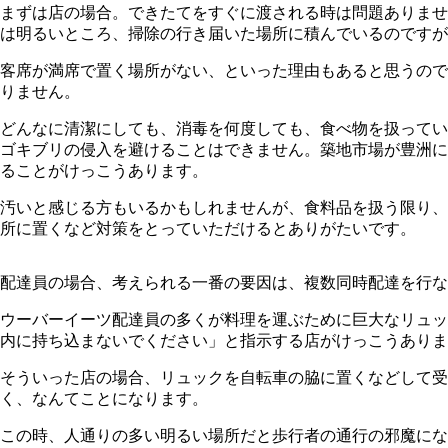
まずは店の場合。できたてをすぐに渡される時は問題ありませ
は明るいところ、掃除の行き届いた場所に積んでいるのですが
客席が満席で置く場所がない、といった理由もあると思うので
りません。
どんなに清潔にしても、消毒を何度しても、食べ物を扱ってい
ゴキブリの侵入を避けることはできません。築地市場が豊洲に
ることがけっこうあります。
汚いと感じる方もいるかもしれませんが、食料品を扱う限り、
所に置くなど対策をとっていただけるとありがたいです。
配達員の場合、考えられる一番の要因は、複数同時配達を行な
ウーバーイーツ配達員の多くが料理を運ぶために巨大なリュッ
内に持ち込まないでください」と指示する店がけっこうありま
そういった店の場合、リュックを自転車の脇に置くなどして受
く、なんてことになります。
この時、人通りの多い明るい場所だと歩行者の通行の邪魔にな