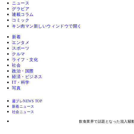
ニュース
グラビア
連載コラム
コミック
キン肉マン
新しいウィンドウで開く
新着
エンタメ
スポーツ
クルマ
ライフ・文化
社会
政治・国際
経済・ビジネス
IT・科学
写真
週プレNEWS TOP
新着ニュース
社会ニュース
飲食業界で話題となった混入騒