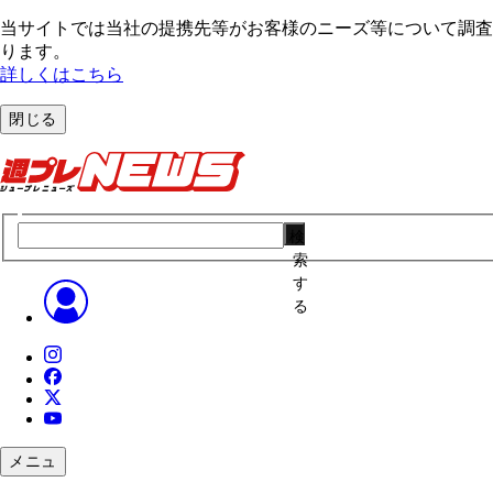
当サイトでは当社の提携先等がお客様のニーズ等について調査・
ります。
詳しくはこちら
閉じる
検
索
す
る
メニュ