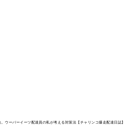
動。ウーバーイーツ配達員の私が考える対策法【チャリンコ爆走配達日誌】