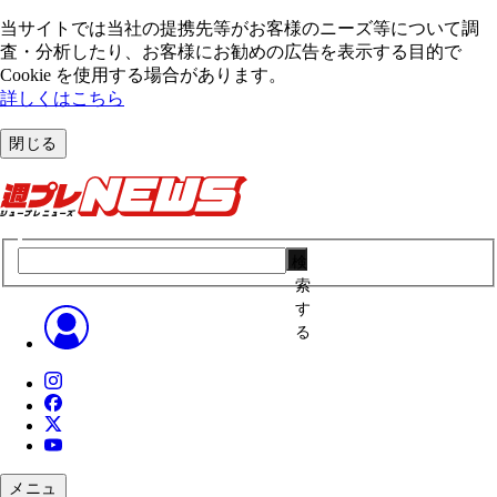
当サイトでは当社の提携先等がお客様のニーズ等について調
査・分析したり、お客様にお勧めの広告を表⽰する⽬的で
Cookie を使⽤する場合があります。
詳しくはこちら
閉じる
検
索
す
る
メニュ