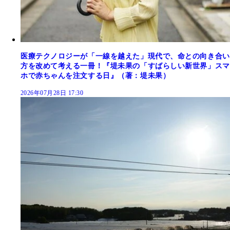
医療テクノロジーが「一線を越えた」現代で、命との向き合い
方を改めて考える一冊！『堤未果の「すばらしい新世界」スマ
ホで赤ちゃんを注文する日』（著：堤未果）
2026年07月28日 17:30