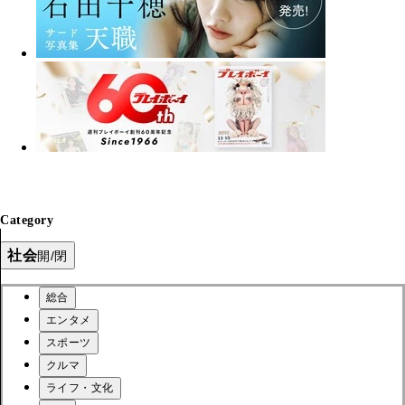
Category
社会
開/閉
総合
エンタメ
スポーツ
クルマ
ライフ・文化