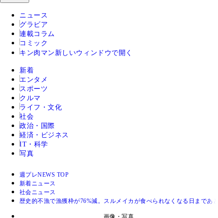
ニュース
グラビア
連載コラム
コミック
キン肉マン
新しいウィンドウで開く
新着
エンタメ
スポーツ
クルマ
ライフ・文化
社会
政治・国際
経済・ビジネス
IT・科学
写真
週プレNEWS TOP
新着ニュース
社会ニュース
歴史的不漁で漁獲枠が76%減。スルメイカが食べられなくなる日まであと
画像・写真