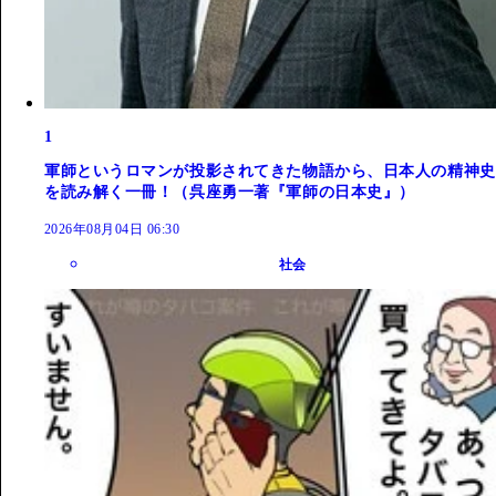
1
軍師というロマンが投影されてきた物語から、日本人の精神史
を読み解く一冊！（呉座勇一著『軍師の日本史』）
2026年08月04日 06:30
社会