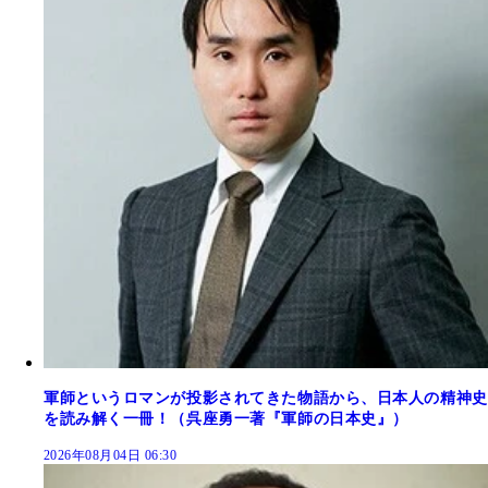
軍師というロマンが投影されてきた物語から、日本人の精神史
を読み解く一冊！（呉座勇一著『軍師の日本史』）
2026年08月04日 06:30