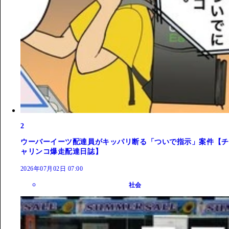
2
ウーバーイーツ配達員がキッパリ断る「ついで指示」案件【チ
ャリンコ爆走配達日誌】
2026年07月02日 07:00
社会