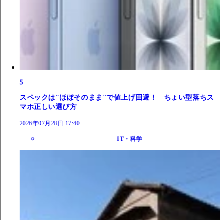
5
スペックは"ほぼそのまま"で値上げ回避！ ちょい型落ちス
マホ正しい選び方
2026年07月28日 17:40
IT・科学