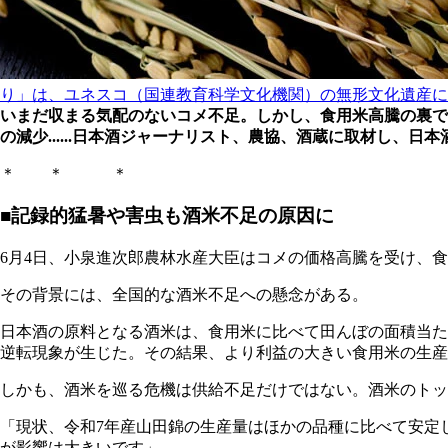
り」は、ユネスコ（国連教育科学文化機関）の無形文化遺産にも登録
いまだ収まる気配のないコメ不足。しかし、食用米高騰の裏で
の減少......日本酒ジャーナリスト、農協、酒蔵に取材し、日
＊ ＊ ＊
■記録的猛暑や害虫も酒米不足の原因に
6月4日、小泉進次郎農林水産大臣はコメの価格高騰を受け、
その背景には、全国的な酒米不足への懸念がある。
日本酒の原料となる酒米は、食用米に比べて田んぼの面積当た
逆転現象が生じた。その結果、より利益の大きい食用米の生産
しかも、酒米を巡る危機は供給不足だけではない。酒米のトッ
「現状、令和7年産山田錦の生産量はほかの品種に比べて安定
が影響は大きいです」