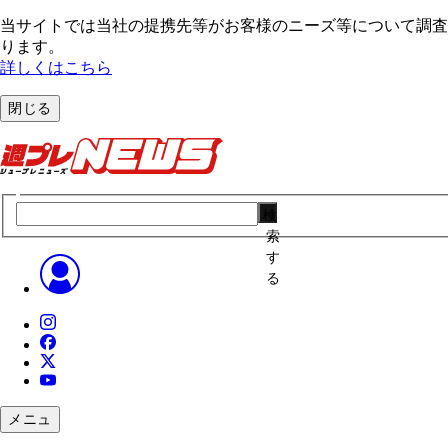
当サイトでは当社の提携先等がお客様のニーズ等について調査・
ります。
詳しくはこちら
閉じる
検
索
す
る
メニュ