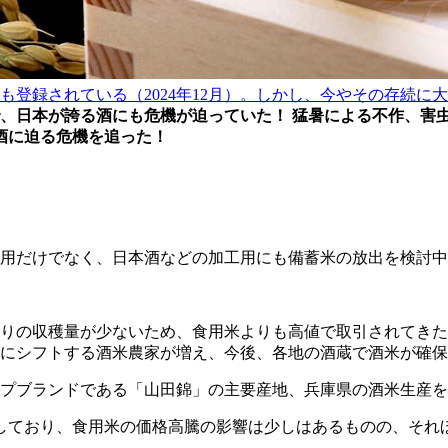
されている（2024年12月）。しかし、今やその存続に大きな危
、日本が誇る酒にも危機が迫っていた！ 猛暑による不作、害
本酒に迫る危機を追った！
食用だけでなく、日本酒などの加工用にも備蓄米の放出を検討
りの収穫量が少ないため、食用米よりも高値で取引されてきた
にシフトする酒米農家が増え、今後、各地の酒蔵で酒米が確保
プブランドである「山田錦」の主要産地、兵庫県の酒米生産を
しており、食用米の価格高騰の影響は少しはあるものの、それ