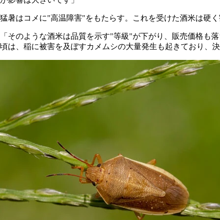
猛暑はコメに"高温障害"をもたらす。これを受けた酒米は硬
「そのような酒米は品質を示す"等級"が下がり、販売価格も
頃は、稲に被害を及ぼすカメムシの大量発生も起きており、決