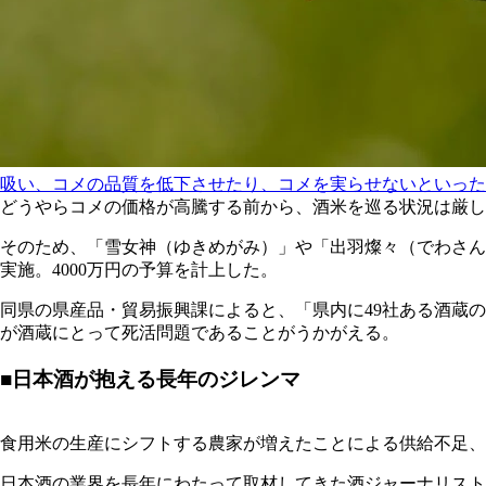
吸い、コメの品質を低下させたり、コメを実らせないといった
どうやらコメの価格が高騰する前から、酒米を巡る状況は厳
そのため、「雪女神（ゆきめがみ）」や「出羽燦々（でわさん
実施。4000万円の予算を計上した。
同県の県産品・貿易振興課によると、「県内に49社ある酒蔵
が酒蔵にとって死活問題であることがうかがえる。
■日本酒が抱える長年のジレンマ
食用米の生産にシフトする農家が増えたことによる供給不足、
日本酒の業界を長年にわたって取材してきた酒ジャーナリスト