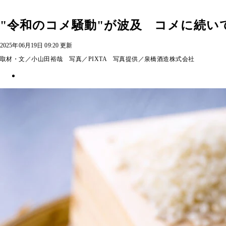
"令和のコメ騒動"が波及 コメに続い
2025年06月19日 09:20 更新
取材・文／小山田裕哉 写真／PIXTA 写真提供／泉橋酒造株式会社