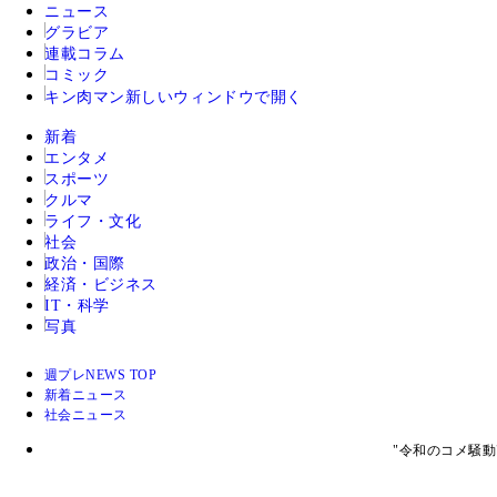
ニュース
グラビア
連載コラム
コミック
キン肉マン
新しいウィンドウで開く
新着
エンタメ
スポーツ
クルマ
ライフ・文化
社会
政治・国際
経済・ビジネス
IT・科学
写真
週プレNEWS TOP
新着ニュース
社会ニュース
"令和のコメ騒動