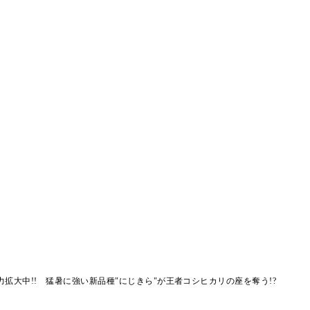
拡大中!! 猛暑に強い新品種"にじきら"が王者コシヒカリの座を奪う!?