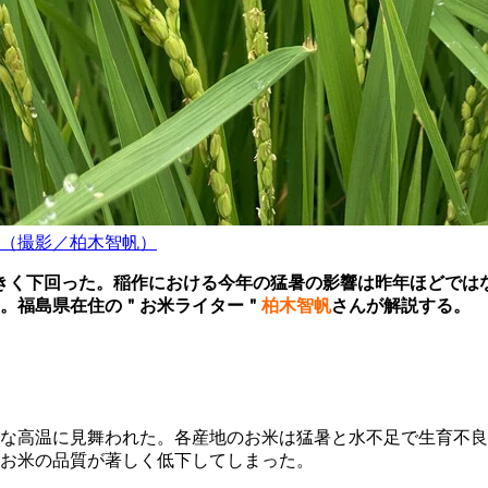
（撮影／柏木智帆）
きく下回った。稲作における今年の猛暑の影響は昨年ほどでは
。福島県在住の＂お米ライター＂
柏木智帆
さんが解説する。
な高温に見舞われた。各産地のお米は猛暑と水不足で生育不良
お米の品質が著しく低下してしまった。