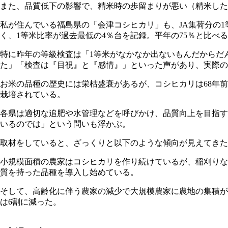
また、品質低下の影響で、精米時の歩留まりが悪い（精米した
私が住んでいる福島県の「会津コシヒカリ」も、JA集荷分の1
く、1等米比率が過去最低の4％台を記録。平年の75％と比べ
特に昨年の等級検査は「1等米がなかなか出ないもんだからだ
た」「検査は『目視』と『感情』」といった声があり、実際の
お米の品種の歴史には栄枯盛衰があるが、コシヒカリは68年
栽培されている。
各県は適切な追肥や水管理などを呼びかけ、品質向上を目指す
いるのでは」という問いも浮かぶ。
取材をしていると、ざっくりと以下のような傾向が見えてきた
小規模面積の農家はコシヒカリを作り続けているが、稲刈りな
質を持った品種を導入し始めている。
そして、高齢化に伴う農家の減少で大規模農家に農地の集積が
は6割に減った。