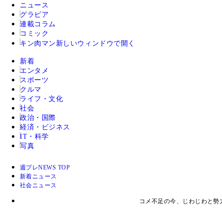
ニュース
グラビア
連載コラム
コミック
キン肉マン
新しいウィンドウで開く
新着
エンタメ
スポーツ
クルマ
ライフ・文化
社会
政治・国際
経済・ビジネス
IT・科学
写真
週プレNEWS TOP
新着ニュース
社会ニュース
コメ不足の今、じわじわと勢力