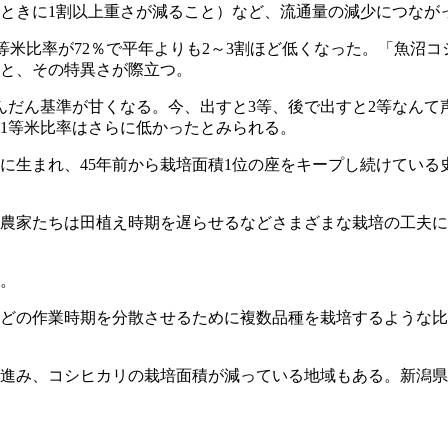
ときに1割以上重さが減ること）など、流通量の減少につなが
等米比率が72％で平年よりも2～3割ほど低くなった。「魚沼
ると、その特異さが際立つ。
んだん基準が甘くなる。今、出すと3等、後で出すと2等なんて
1等米比率はさらに低かったとみられる。
前に生まれ、45年前から栽培面積1位の座をキープし続けてい
農家たちは田植え時期を遅らせるなどさまざまな栽培の工夫に
。
どの作業時期を分散させるために複数品種を栽培するような比
進み、コシヒカリの栽培面積が減っている地域もある。新潟県の