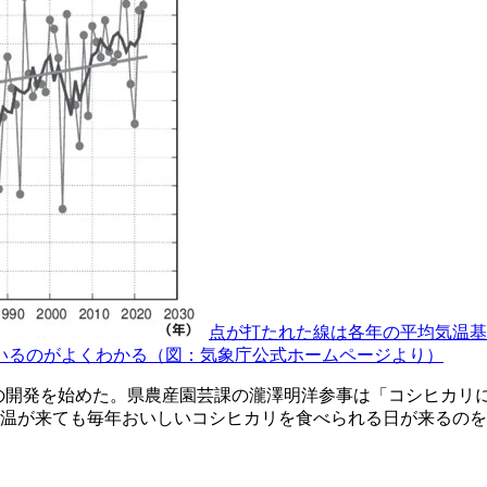
点が打たれた線は各年の平均気温基
いるのがよくわかる（図：気象庁公式ホームページより）
の開発を始めた。県農産園芸課の瀧澤明洋参事は「コシヒカリ
温が来ても毎年おいしいコシヒカリを食べられる日が来るのを