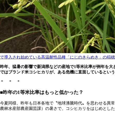
で導入され始めている高温耐性品種「にじのきらめき」の稲穂
昨年、猛暑の影響で新潟県などの産地で1等米比率が例年を大
ではブランド米コシヒカリが、ある危機に直面しているという
＊ ＊ ＊
■昨年の1等米比率はもっと低かった？
今夏同様、昨年も日本各地で〝地球沸騰時代〟を思わせる異常
農林水産部農産園芸課）の暑さで、コシヒカリをはじめとした