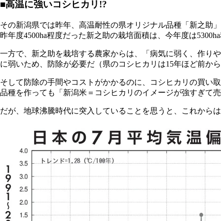
■高温に強いコシヒカリ!?
その新潟県では昨年、高温耐性の県オリジナル品種「新之助」
昨年度4500ha程度だった新之助の栽培面積は、今年度は530
一方で、新之助を栽培する農家からは、「病気に弱く、作りや
に弱いため、防除が必要だ（県のコシヒカリは15年ほど前か
そして防除の手間やコストがかかるのに、コシヒカリの買い取
品種を作っても「新潟米＝コシヒカリのイメージが強すぎて売
だが、地球沸騰時代に突入していることを思うと、これからは