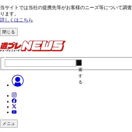
当サイトでは当社の提携先等がお客様のニーズ等について調査・
ります。
詳しくはこちら
閉じる
検
索
す
る
メニュ