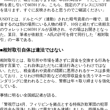
料を差し引いて66591ドル。こちら、指定のアドレスにUSDT
を送ります。すぐに反映されると思うのでご確認ください」
USDTとは、ドルとペグ（連動）された暗号資産の一種で、送
金するのは別の場所にいる人物の様子。10分と経たずに依頼主
のウォレットに66591ドルが反映され、その場はお開きとなっ
た。某日、筆者が依頼主・A氏の許可を得て同行した「相対取
引」の一幕である。
■相対取引自体は違法ではない
相対取引とは、取引所や市場を通さずに資金を交換する行為を
指す言葉で、これ自体はただちに違法行為というわけではな
い。ただし、税金逃れや資産の隠匿に悪用されるケースは多発
しており、とりわけ特殊詐欺などの犯罪収益金を洗うマネーロ
ンダリングに使われることから、警察は年々取り締まりを強化
している。
事情に明るい全国紙記者が語る。
「警視庁は4月、フィリピンを拠点とする特殊詐欺軍団の犯罪
収益金を洗浄した疑いで男女3名を逮捕しました。指揮を執っ