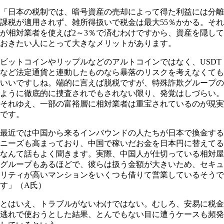
「日本の税制では、暗号資産の売却によって得た利益には分離
課税が適用されず、雑所得扱いで税金は最大55％かかる。それ
が相対業者を使えば2～3％で済むわけですから、資産を隠して
おきたい人にとって大きなメリットがあります。
ビットコインやリップルなどのアルトコインではなく、USDT
など法定通貨と連動したものなら暴落のリスクを考えなくても
いいですしね。端的に言えば脱税ですが、特殊詐欺グループの
ように徹底的に捜査されでもされない限り、発覚はしづらい。
それゆえ、一部の富裕層に相対業者は重宝されているのが現実
です。
最近では中国から来るインバウンドの人たちが日本で換金する
ニーズも高まっており、中国で稼いだお金を日本円に替えてる
なんて話もよく聞きます。実際、中国人が仕切っている相対屋
グループもあるほどで、彼らは扱う金額が大きいため、セキュ
リティが高いマンションをいくつも借りて営業しているそうで
す」（A氏）
とはいえ、トラブルがないわけではない。むしろ、安易に税金
逃れで使おうとした結果、とんでもない目に遭うケースも頻発