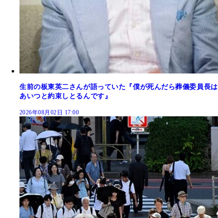
生前の板東英二さんが語っていた『僕が死んだら葬儀委員長は
あいつと約束しとるんです』
2026年08月02日 17:00