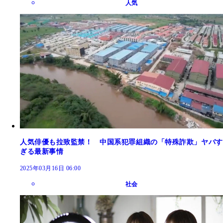
人気
人気俳優も拉致監禁！ 中国系犯罪組織の「特殊詐欺」ヤバす
ぎる最新事情
2025年03月16日 06:00
社会