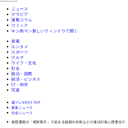
ニュース
グラビア
連載コラム
コミック
キン肉マン
新しいウィンドウで開く
新着
エンタメ
スポーツ
クルマ
ライフ・文化
社会
政治・国際
経済・ビジネス
IT・科学
写真
週プレNEWS TOP
新着ニュース
社会ニュース
仮想通貨の「相対取引」で起きる脱税や詐欺などの違法行為に捜査当局が