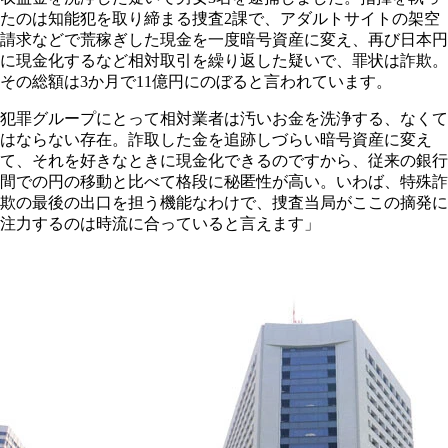
たのは知能犯を取り締まる捜査2課で、アダルトサイトの架空
請求などで荒稼ぎした現金を一度暗号資産に変え、再び日本円
に現金化するなど相対取引を繰り返した疑いで、罪状は詐欺。
その総額は3か月で11億円にのぼると言われています。
犯罪グループにとって相対業者は汚いお金を洗浄する、なくて
はならない存在。詐取した金を追跡しづらい暗号資産に変え
て、それを好きなときに現金化できるのですから、従来の銀行
間での円の移動と比べて格段に秘匿性が高い。いわば、特殊詐
欺の最後の出口を担う機能なわけで、捜査当局がここの摘発に
注力するのは時流に合っていると言えます」