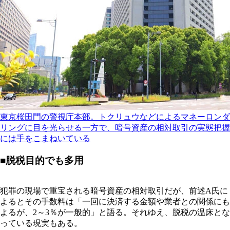
東京桜田門の警視庁本部。トクリュウなどによるマネーロンダ
リングに目を光らせる一方で、暗号資産の相対取引の実態把握
には手をこまねいている
■脱税目的でも多用
犯罪の現場で重宝される暗号資産の相対取引だが、前述A氏に
よるとその手数料は「一回に決済する金額や業者との関係にも
よるが、2～3％が一般的」と語る。それゆえ、脱税の温床とな
っている現実もある。