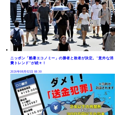
ニッポン「酷暑エコノミー」の勝者と敗者が決定。"意外な消
費トレンド"が続々！
2026年08月02日 08:30