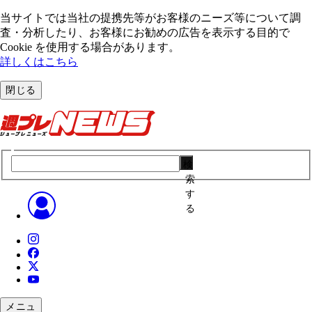
当サイトでは当社の提携先等がお客様のニーズ等について調
査・分析したり、お客様にお勧めの広告を表⽰する⽬的で
Cookie を使⽤する場合があります。
詳しくはこちら
閉じる
検
索
す
る
メニュ