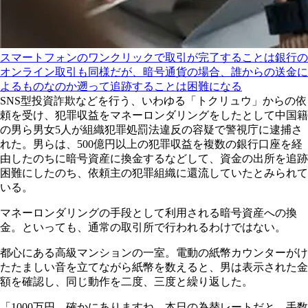
スマートフォンのワンクリックで取引が完了することは銀行の
オンライン取引も同様だが、暗号通貨の場合、誰からの送金に
よるものなのか遡って追跡することは困難になる
SNS型投資詐欺などを行う、いわゆる「トクリュウ」からの依
頼を受け、犯罪収益をマネーロンダリングをしたとして中国籍
の男ら男女5人が組織犯罪処罰法違反の容疑で警視庁に逮捕さ
れた。男らは、500億円以上の犯罪収益を複数の銀行口座を経
由したのちに暗号資産に換金するなどして、資金の出所を追跡
困難にしたのち、依頼主の犯罪組織に還流していたとみられて
いる。
マネーロンダリングの手段として利用される暗号資産への換
金。といっても、通常の取引所で行われるわけではない。
都心にある高級マンションの一室。電動の紙幣カウンターがけ
たたましい音を立てながら紙幣を数えると、男は表示された金
額を確認し、同じ動作を二度、三度と繰り返した。
「1000万円、確かにありますね。本日の為替レートだと、手数