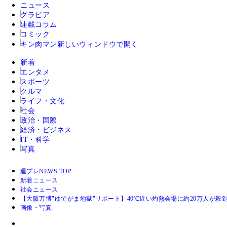
ニュース
グラビア
連載コラム
コミック
キン肉マン
新しいウィンドウで開く
新着
エンタメ
スポーツ
クルマ
ライフ・文化
社会
政治・国際
経済・ビジネス
IT・科学
写真
週プレNEWS TOP
新着ニュース
社会ニュース
【大阪万博"ゆでがま地獄"リポート】40℃近い灼熱会場に約20万人が
画像・写真