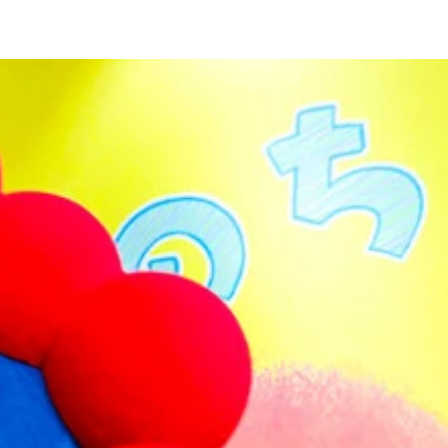
届かず、「いつも東ばかり優先される」とのボヤきの声も……
を日陰でしのげるように
られるため、走り回る子供には注意が必要
中症と隣り合わせ
ゆえ、窮屈感は否めない
隠れた涼感スポットとして知られる
かったが、約30人分の椅子は常に満席