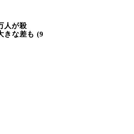
万人が殺
な差も (9