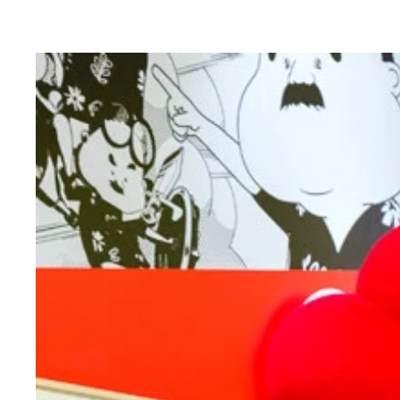
炎天下の会場北側の喫煙所では、屋根もミストもなく
午後3時過ぎ、暑さでやられた来場者が次々とダウ
6月末、関係者ゲートを担当する警備員に日傘が解
2時間待ちも当たり前の人気パビリオン「アメリカ
会場中央の広場「いのちパーク」では15分に1度
会場北の「空の広場」は、音楽やトークイベントで
6月中旬から会場内に登場したクールスポット用の
館内のパキスタンブースで展示される岩塩が溶けな
ダイキン工業が設置した「氷のクールスポット」は