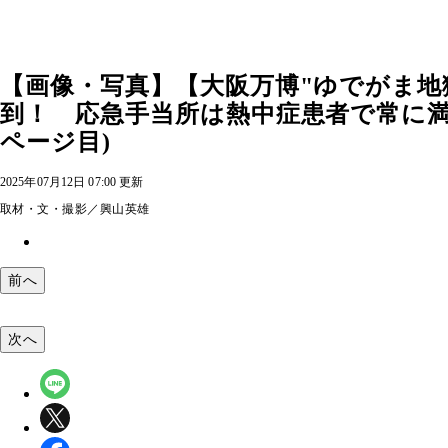
【画像・写真】【大阪万博"ゆでがま地獄
到！ 応急手当所は熱中症患者で常に満
ページ目)
2025年07月12日 07:00 更新
取材・文・撮影／興山英雄
前へ
次へ