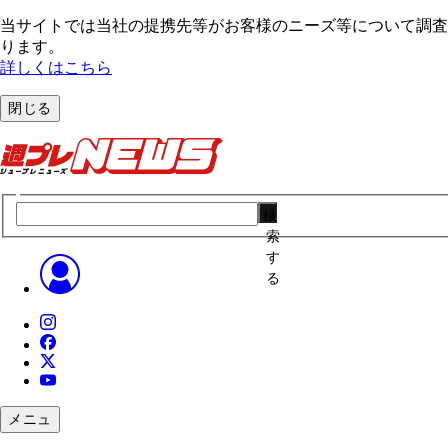
当サイトでは当社の提携先等がお客様のニーズ等について調査・
ります。
詳しくはこちら
閉じる
検
索
す
る
メニュ