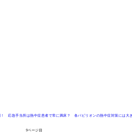
殺到！ 応急手当所は熱中症患者で常に満床？ 各パビリオンの熱中症対策には大
9ページ目