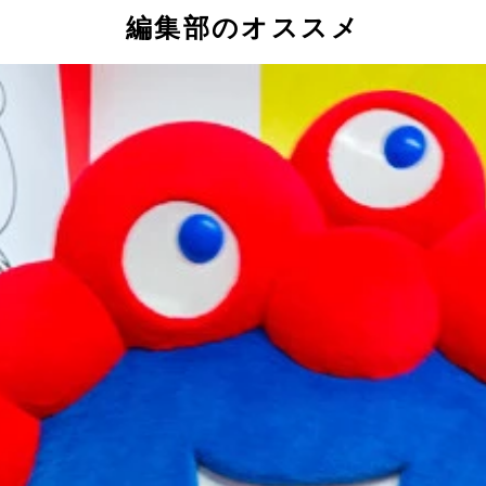
編集部のオススメ
、気温は39.1℃まで上昇
ン。大屋根リング下では、寝そべる人の姿が目立ち始める
禁されたが、配布されたのは東エリアのみ。西エリアにはまだ
館」。6月中旬からテントが大増設され、入館までの残り1時間
、勢いよくミストが噴き出す。暑さは和らぐが霧の中で視界が遮
にぎわう人気スポット。しかし、日差しを遮るものがなく、熱
EVバス。冷房がバッチリ効いて快適だったが、マイクロバス
いよう、冷房を強めに効かせているという「コモンズD」は、
壁面パネル内の氷が室内を冷やす。体感では会場内で最も涼し