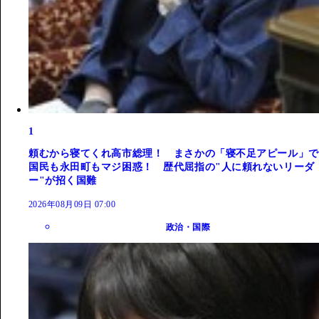
1
頼むから寝てくれ高市総理！ まさかの「寝不足アピール」で
国民も永田町もマジ困惑！ 歴代屈指の"人に頼れないリーダ
ー"が招く国難
2026年08月09日 07:00
政治・国際