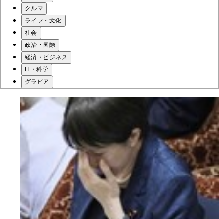
クルマ
ライフ・文化
社会
政治・国際
経済・ビジネス
IT・科学
グラビア