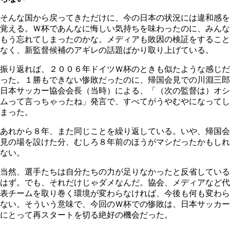
そんな国から戻ってきただけに、今の日本の状況には違和感を
覚える。Ｗ杯であんなに悔しい気持ちを味わったのに、みんな
もう忘れてしまったのかな。メディアも敗因の検証をすること
なく、新監督候補のアギレの話題ばかり取り上げている。
振り返れば、２００６年ドイツＷ杯のときも似たような感じだ
った。１勝もできない惨敗だったのに、帰国会見での川淵三郎
日本サッカー協会会長（当時）による、「（次の監督は）オシ
ムって言っちゃったね」発言で、すべてがうやむやになってし
まった。
あれから８年、また同じことを繰り返している。いや、帰国会
見の場を設けた分、むしろ８年前のほうがマシだったかもしれ
ない。
当然、選手たちは自分たちの力が足りなかったと反省している
はず。でも、それだけじゃダメなんだ。協会、メディアなど代
表チームを取り巻く環境が変わらなければ、今後も何も変わら
ない。そういう意味で、今回のＷ杯での惨敗は、日本サッカー
にとって再スタートを切る絶好の機会だった。