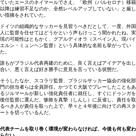
ていたエースのネイマールでさえ、「欧州（バルセロナ）移籍
以降は練習不足なのか、全然レベルアップしていない」と厳し
い指摘をされていた。
ドイツの組織的なサッカーを見習うべきだとして、一度、外国
人に監督を任せてはどうかという声もけっこう聞かれたね。実
現の可能性はともかく、グアルディオラ（スペイン人。現バイ
エルン・ミュンヘン監督）という具体的な名前も挙がってい
た。
誰もがブラジル代表再建のために、良く言えばアイデアを出し
合い、悪く言えば好き勝手に意見を言っている状態だ。
そうしたなか、スコラリ監督、ブラジルサッカー協会の強化部
門の担当者らは全員辞任。かつてＣ大阪でプレーしたこともあ
るジルマールが新しい強化責任者に就任し、すぐにドゥンガを
後任監督に選んだ。惨敗を真摯（しんし）に反省し、責任を取
るべき人が責任を取った上で、早々と４年後に向けての再スタ
ートを切っているんだ。
代表チームを取り巻く環境が変わらなければ、今後も何も変わ
らない