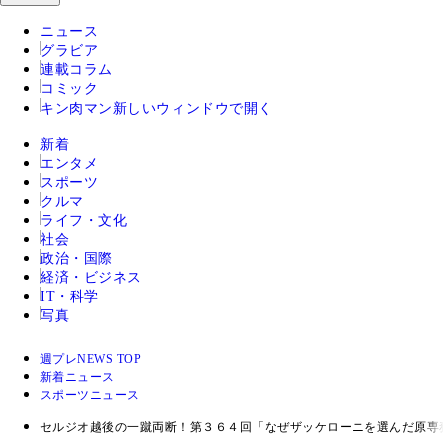
ニュース
グラビア
連載コラム
コミック
キン肉マン
新しいウィンドウで開く
新着
エンタメ
スポーツ
クルマ
ライフ・文化
社会
政治・国際
経済・ビジネス
IT・科学
写真
週プレNEWS TOP
新着ニュース
スポーツニュース
セルジオ越後の一蹴両断！第３６４回「なぜザッケローニを選んだ原専