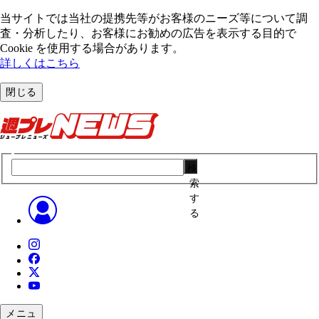
当サイトでは当社の提携先等がお客様のニーズ等について調
査・分析したり、お客様にお勧めの広告を表⽰する⽬的で
Cookie を使⽤する場合があります。
詳しくはこちら
閉じる
検
索
す
る
メニュ