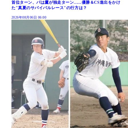
首位ターン、パは鷹が独走ターン......優勝＆CS進出をかけ
た"真夏のサバイバルレース"の行方は？
2026年08月06日 06:00