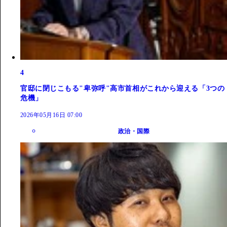
4
官邸に閉じこもる"卑弥呼"高市首相がこれから迎える「3つの
危機」
2026年05月16日 07:00
政治・国際