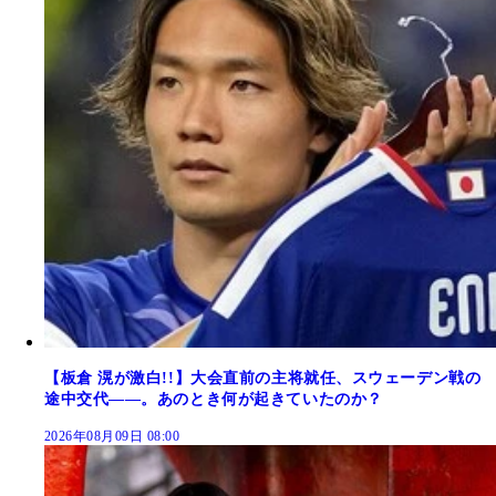
【板倉 滉が激白!!】大会直前の主将就任、スウェーデン戦の
途中交代――。あのとき何が起きていたのか？
2026年08月09日 08:00