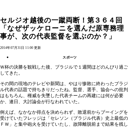
セルジオ越後の一蹴両断！第３６４回
「なぜザッケローニを選んだ原専務理
事が、次の代表監督を選ぶのか？」
2014年07月31日 11:00 更新
スポーツ
Ｗ杯の決勝を観戦した後、ブラジルで１週間ほどのんびり過ご
してきた。
その間の現地のテレビや新聞は、やはり惨敗に終わったブラジ
ル代表の話題で持ちきりだったね。監督、選手、協会への批判
はもちろん、権威を失墜した代表チームの再建には何が必要
か、連日、大討論会が行なわれていた。
例えば、なかなか得点を決められず、敗退前からブーイングを
受けていたフレッジは「セレソン（ブラジル代表）史上最低の
ＦＷ」と集中砲火を受けていたし、故障離脱前まで結果を残し