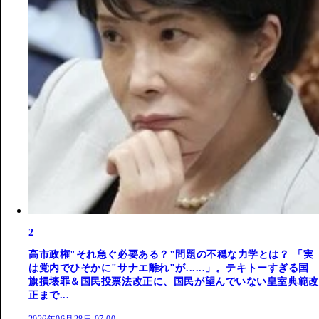
2
高市政権"それ急ぐ必要ある？"問題の不穏な力学とは？ 「実
は党内でひそかに"サナエ離れ"が......」。テキトーすぎる国
旗損壊罪＆国民投票法改正に、国民が望んでいない皇室典範改
正まで...
2026年06月28日 07:00