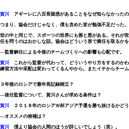
賀川
アギーレに八百長疑惑があることをなぜ知らなかったの
つまり、協会だけじゃなく、僕も含めた皆が勉強不足だった。
世の中と同じで、スポーツの世界にも善と悪がある。それが世
任を問うのはおかしな話。協会はどういう形で責任を取るかを
―監督解任による今後のチームづくりへの影響も心配です。
賀川
これから監督が代わって、どういうやり方をするのかわ
練習方法や采配は変わってくるんやから。またイチからチーム
３年後のロシアで最年長記録樹立？
―後任監督について、賀川さんが求める条件は？
賀川
２０１８年のロシアＷ杯アジア予選を勝ち抜けるかどう
―オススメの候補は？
賀川
僕より協会の人間のほうが詳しいでしょう（笑）。