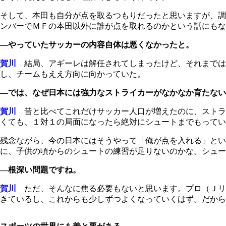
そして、本田も自分が点を取るつもりだったと思いますが、調
ンバーでＭＦの本田以外に誰が点を取れるのかという話にもな
―やっていたサッカーの内容自体は悪くなかったと。
賀川
結局、アギーレは解任されてしまったけど、それまでは
し、チームもええ方向に向かっていた。
―では、なぜ日本には強力なストライカーがなかなか育たない
賀川
昔と比べてこれだけサッカー人口が増えたのに、ストラ
くても、１対１の局面になったら絶対にシュートまでもってい
残念ながら、今の日本にはそうやって「俺が点を入れる」とい
に、子供の頃からのシュートの練習が足りないのかな。シュー
―根深い問題ですね。
賀川
ただ、そんなに焦る必要もないと思います。プロ（Ｊリ
きているし、これからも少しずつよくなっていくはず。だから