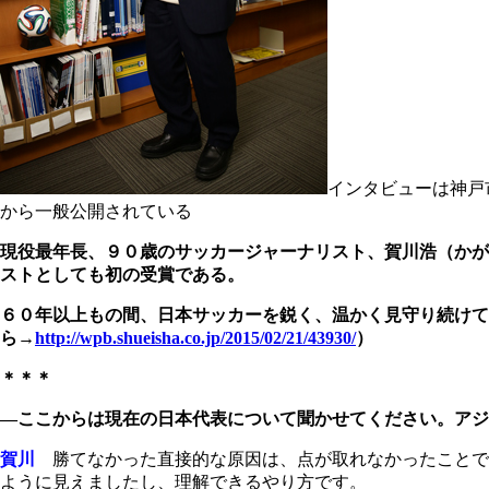
インタビューは神戸
から一般公開されている
現役最年長、９０歳のサッカージャーナリスト、賀川浩（かが
ストとしても初の受賞である。
６０年以上もの間、日本サッカーを鋭く、温かく見守り続けて
ら→
http://wpb.shueisha.co.jp/2015/02/21/43930/
）
＊＊＊
―ここからは現在の日本代表について聞かせてください。アジ
賀川
勝てなかった直接的な原因は、点が取れなかったことで
ように見えましたし、理解できるやり方です。