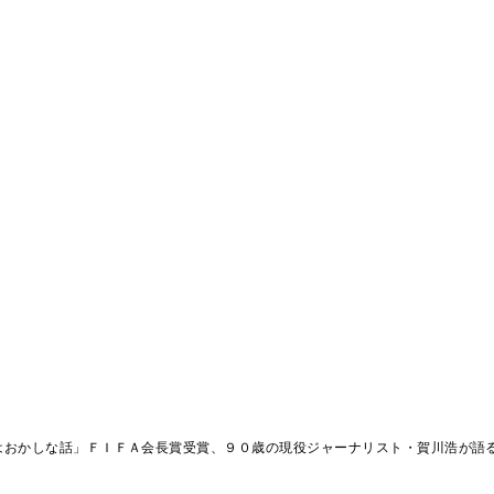
はおかしな話」ＦＩＦＡ会長賞受賞、９０歳の現役ジャーナリスト・賀川浩が語