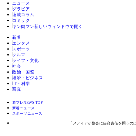
ニュース
グラビア
連載コラム
コミック
キン肉マン
新しいウィンドウで開く
新着
エンタメ
スポーツ
クルマ
ライフ・文化
社会
政治・国際
経済・ビジネス
IT・科学
写真
週プレNEWS TOP
新着ニュース
スポーツニュース
「メディアが協会に任命責任を問うの