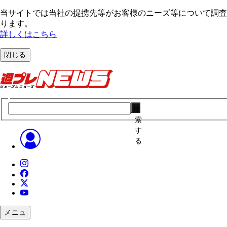
当サイトでは当社の提携先等がお客様のニーズ等について調査・
ります。
詳しくはこちら
閉じる
検
索
す
る
メニュ