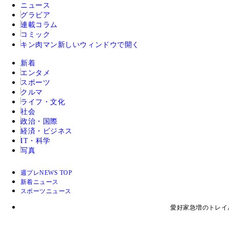
ニュース
グラビア
連載コラム
コミック
キン肉マン
新しいウィンドウで開く
新着
エンタメ
スポーツ
クルマ
ライフ・文化
社会
政治・国際
経済・ビジネス
IT・科学
写真
週プレNEWS TOP
新着ニュース
スポーツニュース
愛好家急増のトレイ