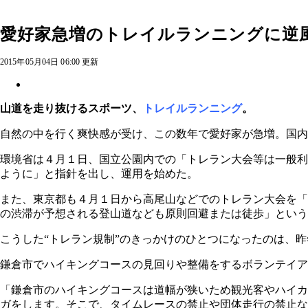
愛好家急増のトレイルランニングに逆
2015年05月04日 06:00 更新
山道を走り抜けるスポーツ、
トレイルランニング
。
自然の中を行く爽快感が受け、この数年で愛好家が急増。国内
環境省は４月１日、国立公園内での「トレラン大会等は一般利
ように」と指針を出し、運用を始めた。
また、東京都も４月１日から高尾山などでのトレラン大会を「
の渋滞が予想される登山道なども原則回避または徒歩」という
こうした“トレラン規制”のきっかけのひとつになったのは、昨
鎌倉市でハイキングコースの見回りや整備をするボランテイア
「鎌倉市のハイキングコースは道幅が狭いため観光客やハイカ
ガをします。そこで、タイムレースの禁止や団体走行の禁止な