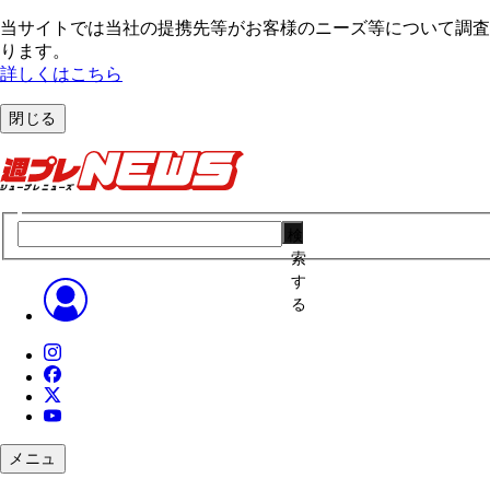
当サイトでは当社の提携先等がお客様のニーズ等について調査・
ります。
詳しくはこちら
閉じる
検
索
す
る
メニュ