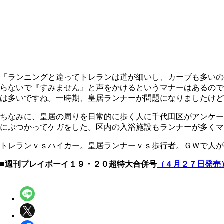
「ランニングと違ってトレランは道が細いし、カーブも多いの
らないで『すみません』と声をかけるというマナーはあるので
は多いですね。一時期、皇居ランナーが問題になりましたけど
ちなみに、皇居の周りを日常的に歩く人に千代田区がアンケー
にぶつかってケガをした。区内の入浴施設もランナーが多くマ
トレランｖｓハイカー。皇居ランナーｖｓ歩行者。ＧＷで人が
■週刊プレイボーイ１９・２０超特大合併号
（４月２７日発売