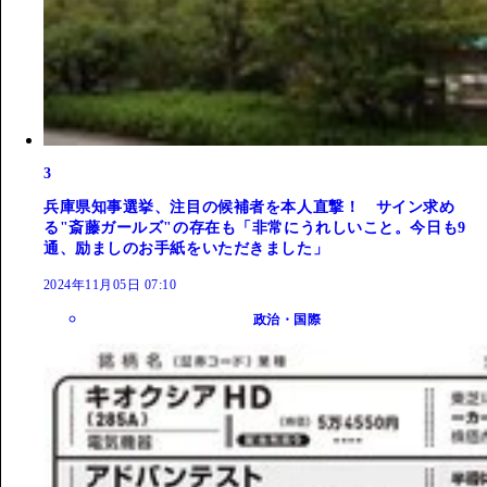
3
兵庫県知事選挙、注目の候補者を本人直撃！ サイン求め
る"斎藤ガールズ"の存在も「非常にうれしいこと。今日も9
通、励ましのお手紙をいただきました」
2024年11月05日 07:10
政治・国際