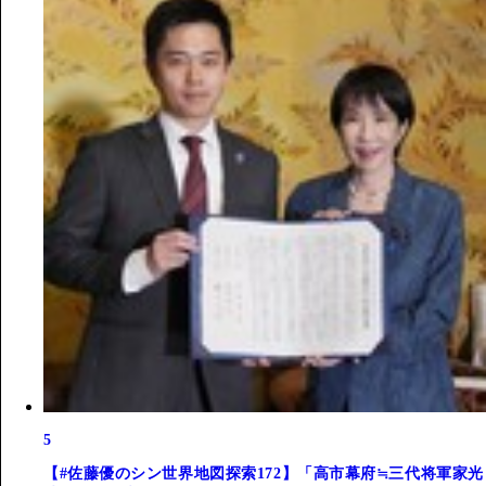
5
【#佐藤優のシン世界地図探索172】「高市幕府≒三代将軍家光