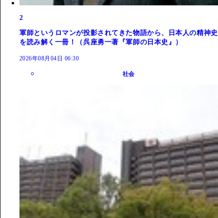
2
軍師というロマンが投影されてきた物語から、日本人の精神史
を読み解く一冊！（呉座勇一著『軍師の日本史』）
2026年08月04日 06:30
社会