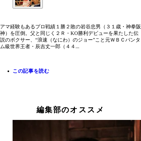
アマ経験もあるプロ戦績１勝２敗の岩谷忠男（３１歳・神拳阪
神）を圧倒。父と同じく２Ｒ・KO勝利デビューを果たした伝
説のボクサー、“浪速（なにわ）のジョー”こと元ＷＢＣバンタ
アマ経験もあるプロ戦績１勝２敗の岩谷忠男（３１
ム級世界王者・辰吉丈一郎（４４...
神拳阪神）を圧倒。父と同じく２Ｒ・KO勝利デビ
果たした
この記事を読む
編集部のオススメ