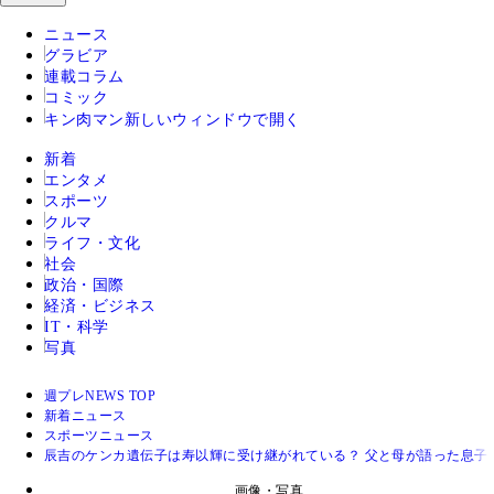
ニュース
グラビア
連載コラム
コミック
キン肉マン
新しいウィンドウで開く
新着
エンタメ
スポーツ
クルマ
ライフ・文化
社会
政治・国際
経済・ビジネス
IT・科学
写真
週プレNEWS TOP
新着ニュース
スポーツニュース
辰吉のケンカ遺伝子は寿以輝に受け継がれている？ 父と母が語った息子
画像・写真