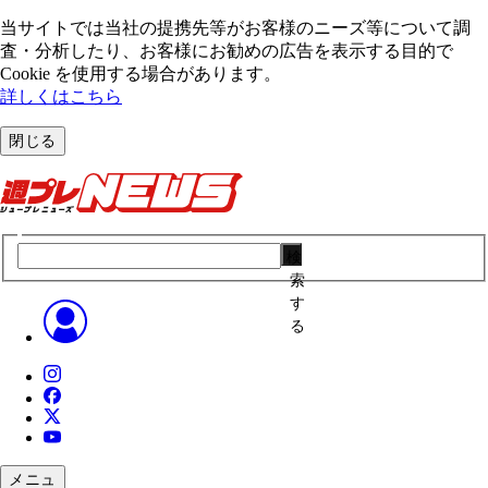
当サイトでは当社の提携先等がお客様のニーズ等について調
査・分析したり、お客様にお勧めの広告を表⽰する⽬的で
Cookie を使⽤する場合があります。
詳しくはこちら
閉じる
検
索
す
る
メニュ