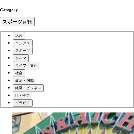
Category
スポーツ
開/閉
総合
エンタメ
スポーツ
クルマ
ライフ・文化
社会
政治・国際
経済・ビジネス
IT・科学
グラビア