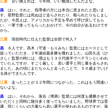
江夏
言い換えれば、５年間、いい勉強したんだよな。
昌
はい。それと、指導者の方には本当に恵まれたと思いま
す。星野監督には死ぬほど走らされたり、殴られたりもしまし
たが、今思えば、アメリカから予定を早めて呼び戻してもら
い、一軍で使ってもらったおかげで、今の自分があるわけです
から。
江夏
現役時代に仕えた監督は全部で何人？
昌
６人です。髙木（守道・もりみち）監督にはエースとして
扱っていただき、２年連続最多勝を獲れました。山田久志（ひ
さし）監督の時には、僕はもう３０代後半でベテランといわれ
ていたんですが、すごく厳しく、若い選手と同じ量を走らされ
ました。あの頃にまたちゃんと走ったことで、５０歳までいけ
る体ができたんです。
江夏
走ったことが３２年間につながった。これはもう間違い
ないよな。
昌
はい。それから、落合（博満）監督には何度も優勝させて
いただくと同時に随分多く使ってもらいました。野球界では普
通、同じくらいの力量なら若い選手が使われるものですが、落