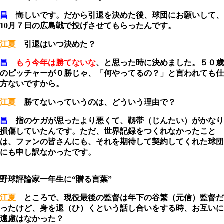
昌
悔しいです。だから引退を決めた後、球団にお願いして、
10月７日の広島戦で投げさせてもらったんです。
江夏
引退はいつ決めた？
昌
もう今年は勝てないな
、と思った時に決めました。５０歳
のピッチャーが０勝じゃ、「何やってるの？」と言われても仕
方ないですから。
江夏
勝てないっていうのは、どういう理由で？
昌
指のケガが思ったより悪くて、靱帯（じんたい）がかなり
損傷していたんです。ただ、世界記録をつくれなかったこと
は、ファンの皆さんにも、それを期待して契約してくれた球団
にも申し訳なかったです。
野球評論家一年生に“贈る言葉”
江夏
ところで、現役最後の監督は年下の谷繁（元信）監督だ
ったけど、身を退（ひ）くという話し合いをする時、お互いに
遠慮はなかった？