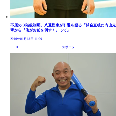
不屈の３階級制覇、八重樫東が引退を語る「試合直後に内山先
輩から『俺がお前を倒す！』って」
2016年01月18日 11:00
スポーツ