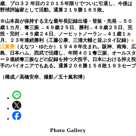
歳、プロ３２ 年目の２０１５年限りでついに引退し、今後は
野球評論家として活動。通算２１９勝１６５敗。
※
山本昌が保持する主な最年長記録
出場・登板・先発 →
５０
歳１カ月、
奪三振 →
４９歳２５日、
勝利→
４９歳２５日、
完
投・完封→
４５歳２４日、
ノーヒットノーラン→
４１歳１ヵ
月、
２３年連続勝利（工藤公康、三浦大輔と並ぶタイ記録）
●
江夏豊
（えなつ・ゆたか）１９４８年生まれ。阪神、南海、広
島、日本ハム、西武で活躍し、年間４０１奪三振、オールスタ
ー９連続奪三振などの記録を持つ大投手。日本における抑え投
手のパイオニアでもある。通算２０６勝１５８敗１９３セーブ
（構成／高橋安幸、撮影／五十嵐和博）
Photo Gallery