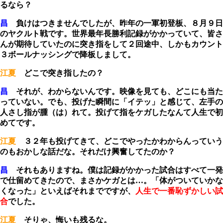
るなら？
昌
負けはつきませんでしたが、昨年の一軍初登板、８月９日
のヤクルト戦です。世界最年長勝利記録がかかっていて、皆さ
んが期待していたのに突き指をして２回途中、しかもカウント
３ボールナッシングで降板しまして。
江夏
どこで突き指したの？
昌
それが、わからないんです。映像を見ても、どこにも当た
っていない。でも、投げた瞬間に「イテッ」と感じて、左手の
人さし指が腫（は）れて。
投げて指をケガしたなんて人生で初
めて
です。
江夏
３２年も投げてきて、どこでやったかわからんっていう
のもおかしな話だな。それだけ興奮してたのか？
昌
それもありますね。僕は記録がかかった試合はすべて一発
で仕留めてきたので、まさかケガとは…。「体がついていかな
くなった」といえばそれまでですが、
人生で一番恥ずかしい試
合
でした。
江夏
そりゃ、悔いも残るな。