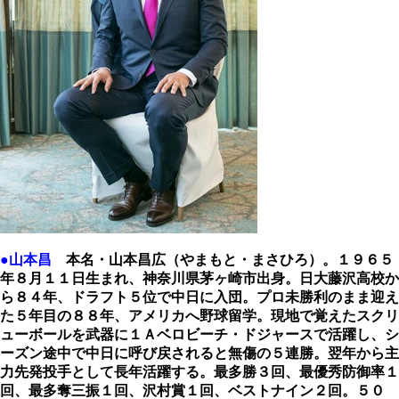
●山本昌
本名・山本昌広（やまもと・まさひろ）。１９６５
年８月１１日生まれ、神奈川県茅ヶ崎市出身。日大藤沢高校か
ら８４年、ドラフト５位で中日に入団。プロ未勝利のまま迎え
た５年目の８８年、アメリカへ野球留学。現地で覚えたスクリ
ューボールを武器に１Ａベロビーチ・ドジャースで活躍し、シ
ーズン途中で中日に呼び戻されると無傷の５連勝。翌年から主
力先発投手として長年活躍する。最多勝３回、最優秀防御率１
回、最多奪三振１回、沢村賞１回、ベストナイン２回。５０