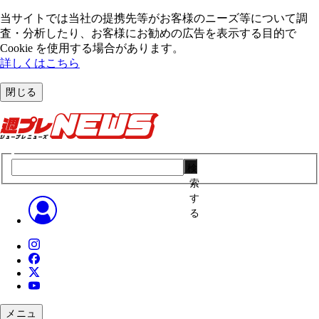
当サイトでは当社の提携先等がお客様のニーズ等について調
査・分析したり、お客様にお勧めの広告を表⽰する⽬的で
Cookie を使⽤する場合があります。
詳しくはこちら
閉じる
検
索
す
る
メニュ