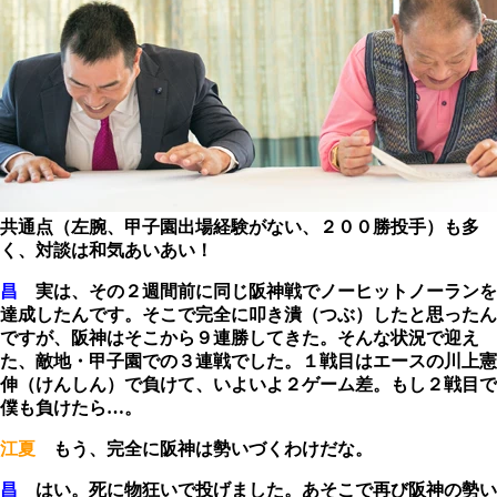
共通点（左腕、甲子園出場経験がない、２００勝投手）も多
く、対談は和気あいあい！
昌
実は、その２週間前に同じ阪神戦でノーヒットノーランを
達成したんです。そこで完全に叩き潰（つぶ）したと思ったん
ですが、阪神はそこから９連勝してきた。そんな状況で迎え
た、敵地・甲子園での３連戦でした。１戦目はエースの川上憲
伸（けんしん）で負けて、いよいよ２ゲーム差。もし２戦目で
僕も負けたら…。
江夏
もう、完全に阪神は勢いづくわけだな。
昌
はい。死に物狂いで投げました。あそこで再び阪神の勢い