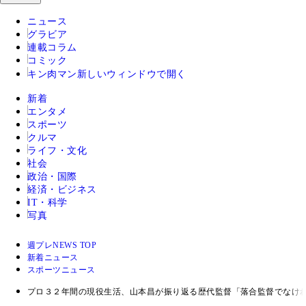
ニュース
グラビア
連載コラム
コミック
キン肉マン
新しいウィンドウで開く
新着
エンタメ
スポーツ
クルマ
ライフ・文化
社会
政治・国際
経済・ビジネス
IT・科学
写真
週プレNEWS TOP
新着ニュース
スポーツニュース
プロ３２年間の現役生活、山本昌が振り返る歴代監督「落合監督でなけ