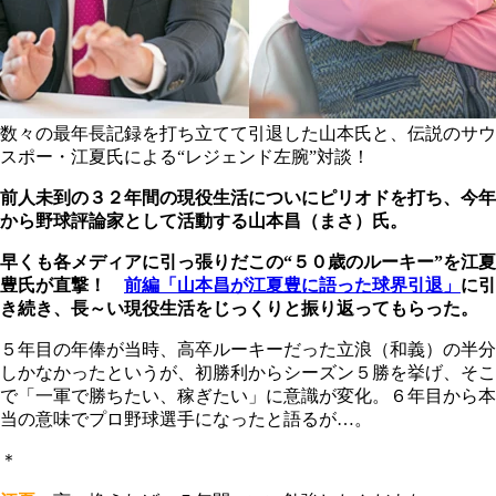
数々の最年長記録を打ち立てて引退した山本氏と、伝説のサウ
スポー・江夏氏による“レジェンド左腕”対談！
前人未到の３２年間の現役生活についにピリオドを打ち、今年
から野球評論家として活動する山本昌（まさ）氏。
早くも各メディアに引っ張りだこの“５０歳のルーキー”を江夏
豊氏が直撃！
前編「山本昌が江夏豊に語った球界引退」
に引
き続き、長～い現役生活をじっくりと振り返ってもらった。
５年目の年俸が当時、高卒ルーキーだった立浪（和義）の半分
しかなかったというが、初勝利からシーズン５勝を挙げ、そこ
で「一軍で勝ちたい、稼ぎたい」に意識が変化。６年目から本
当の意味でプロ野球選手になったと語るが…。
＊