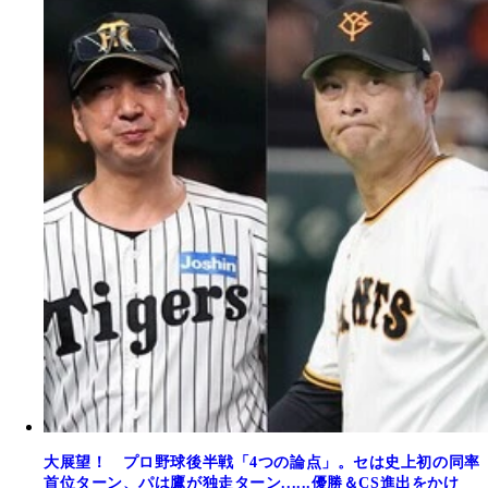
大展望！ プロ野球後半戦「4つの論点」。セは史上初の同率
首位ターン、パは鷹が独走ターン......優勝＆CS進出をかけ